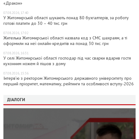
«Дракон»
07.08.2026, 17:40
У Житомирській області шукають понад 80 бухгалтерів, за роботу
готові платити до 30 – 40 тис. грн
07.08.2026, 17:02
Жителька Житомирської області назвала код з СМС шахраям, а ті
оформили на неї онлайн-кредитів на понад 30 тис. грн
07.08.2026, 16:31
У селі Житомирської області господар під час сварки вдарив гостя
кухонним ножем й пішов з дому
07.08.2026, 15:36
Інтерв’ю з ректором Житомирського державного університету про
перший пріоритет, математику, рейтинги та особливості вступу-2026
ДІАЛОГИ