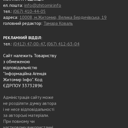
ел. пошта:
info@zhitomir.info
тел.:
(067) 410-44-05
адреса:
10008, м.Житомир, Велика Бердичівська, 19
головний редактор:
Тамара Коваль
РЕКЛАМНИЙ ВІДДІЛ:
тел.:
(0412) 47-00-47
,
(067) 412-63-04
Сайт належить Товариству
з обмеженою
відповідальністю
"Інформаційна Агенція
Житомир Інфо". Код
ЄДРПОУ 33732896
Адміністрація сайту може
не розділяти думку автора
і не несе відповідальності
за авторські матеріали.
При повному чи
частковому використанні