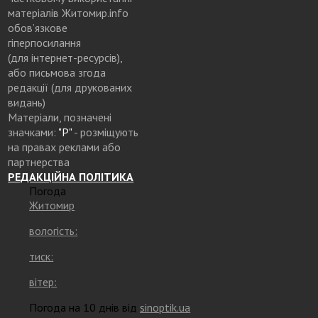
матеріалів Житомир.info
обов’язкове
гіперпосилання
(для інтернет-ресурсів),
або письмова згода
редакції (для друкованих
видань)
Матеріали, позначені
значками:
"Р"
- розміщують
на правах реклами або
партнерства
РЕДАКЦІЙНА ПОЛІТИКА
Погода
Житомир
вологість:
тиск:
вітер:
Погода на 10 днів від
sinoptik.ua