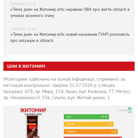
13.05.2022, 13:25
«Тема дня» на Житомир.info: керівник ОВА про життя області в
умовах воєнного стану
29.04.2022, 10:59
«Тема дня» на Житомир.info: новий начальник ГУНП розповість
про ситуацію в області
ЦІНИ В ЖИТОМИРІ
Моніторинг здійснено на основі інформації, отриманої за
методом контрольної закупки 31.07.2026 р. у місцях
продажу: АТБ, пр. Миру, 15А, Ашан, вул. Київська, 77, Метро,
пр. Незалежності, 55в, Сільпо, вул. Житній ринок, 1