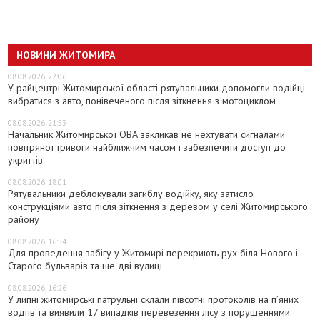
НОВИНИ ЖИТОМИРА
08.08.2026, 22:06
У райцентрі Житомирської області рятувальники допомогли водійці
вибратися з авто, понівеченого після зіткнення з мотоциклом
08.08.2026, 21:53
Начальник Житомирської ОВА закликав не нехтувати сигналами
повітряної тривоги найближчим часом і забезпечити доступ до
укриттів
08.08.2026, 18:01
Рятувальники деблокували загиблу водійку, яку затисло
конструкціями авто після зіткнення з деревом у селі Житомирського
району
08.08.2026, 16:54
Для проведення забігу у Житомирі перекриють рух біля Нового і
Старого бульварів та ще дві вулиці
08.08.2026, 16:26
У липні житомирські патрульні склали півсотні протоколів на пʼяних
водіїв та виявили 17 випадків перевезення лісу з порушеннями