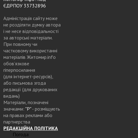
ЄДРПОУ 33732896
Адміністрація сайту може
не розділяти думку автора
і не несе відповідальності
за авторські матеріали.
При повному чи
частковому використанні
матеріалів Житомир.info
обов’язкове
гіперпосилання
(для інтернет-ресурсів),
або письмова згода
редакції (для друкованих
видань)
Матеріали, позначені
значками:
"Р"
- розміщують
на правах реклами або
партнерства
РЕДАКЦІЙНА ПОЛІТИКА
Погода