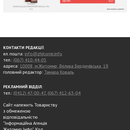
КОНТАКТИ РЕДАКЦІЇ:
ел. пошта:
info@zhitomir.info
тел.:
(067) 410-44-05
адреса:
10008, м.Житомир, Велика Бердичівська, 19
головний редактор:
Тамара Коваль
РЕКЛАМНИЙ ВІДДІЛ:
тел.:
(0412) 47-00-47
,
(067) 412-63-04
Сайт належить Товариству
з обмеженою
відповідальністю
"Інформаційна Агенція
Житомир Інфо". Код