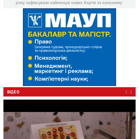
року зафіксували найменше нових боргів за комуналку
ВІДЕО