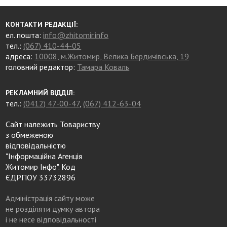
КОНТАКТИ РЕДАКЦІЇ:
ел. пошта:
info@zhitomir.info
тел.:
(067) 410-44-05
адреса:
10008, м.Житомир, Велика Бердичівська, 19
головний редактор:
Тамара Коваль
РЕКЛАМНИЙ ВІДДІЛ:
тел.:
(0412) 47-00-47
,
(067) 412-63-04
Сайт належить Товариству
з обмеженою
відповідальністю
"Інформаційна Агенція
Житомир Інфо". Код
ЄДРПОУ 33732896
Адміністрація сайту може
не розділяти думку автора
і не несе відповідальності