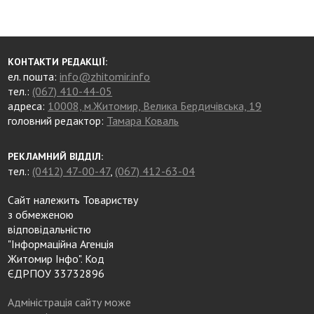
КОНТАКТИ РЕДАКЦІЇ:
ел. пошта:
info@zhitomir.info
тел.:
(067) 410-44-05
адреса:
10008, м.Житомир, Велика Бердичівська, 19
головний редактор:
Тамара Коваль
РЕКЛАМНИЙ ВІДДІЛ:
тел.:
(0412) 47-00-47
,
(067) 412-63-04
Сайт належить Товариству
з обмеженою
відповідальністю
"Інформаційна Агенція
Житомир Інфо". Код
ЄДРПОУ 33732896
Адміністрація сайту може