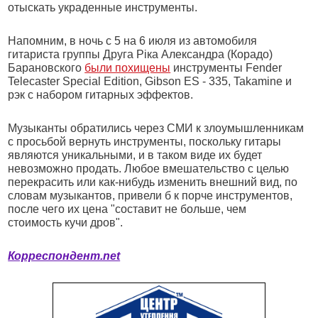
отыскать украденные инструменты.
Напомним, в ночь с 5 на 6 июля из автомобиля
гитариста группы Друга Ріка Александра (Корадо)
Барановского
были похищены
инструменты Fender
Telecaster Special Edition, Gibson ES - 335, Takamine и
рэк с набором гитарных эффектов.
Музыканты обратились через СМИ к злоумышленникам
с просьбой вернуть инструменты, поскольку гитары
являются уникальными, и в таком виде их будет
невозможно продать. Любое вмешательство с целью
перекрасить или как-нибудь изменить внешний вид, по
словам музыкантов, привели б к порче инструментов,
после чего их цена "составит не больше, чем
стоимость кучи дров".
Корреспондент.net