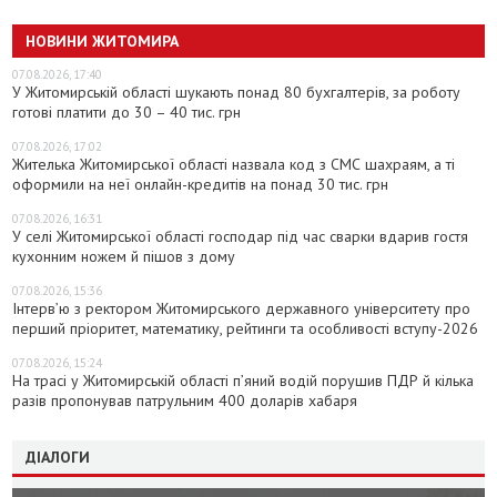
НОВИНИ ЖИТОМИРА
07.08.2026, 17:40
У Житомирській області шукають понад 80 бухгалтерів, за роботу
готові платити до 30 – 40 тис. грн
07.08.2026, 17:02
Жителька Житомирської області назвала код з СМС шахраям, а ті
оформили на неї онлайн-кредитів на понад 30 тис. грн
07.08.2026, 16:31
У селі Житомирської області господар під час сварки вдарив гостя
кухонним ножем й пішов з дому
07.08.2026, 15:36
Інтерв’ю з ректором Житомирського державного університету про
перший пріоритет, математику, рейтинги та особливості вступу-2026
07.08.2026, 15:24
На трасі у Житомирській області п’яний водій порушив ПДР й кілька
разів пропонував патрульним 400 доларів хабаря
ДІАЛОГИ