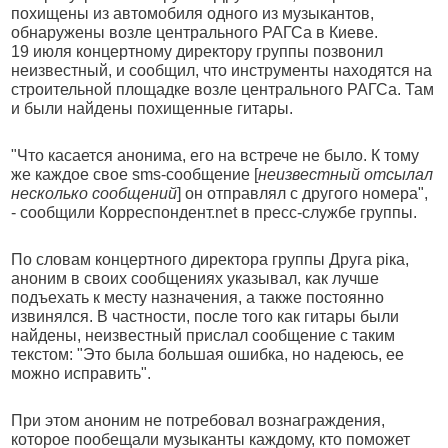
похищены из автомобиля одного из музыкантов,
обнаружены возле центрального РАГСа в Киеве.
19 июля концертному директору группы позвонил
неизвестный, и сообщил, что инструменты находятся на
строительной площадке возле центрального РАГСа. Там
и были найдены похищенные гитары.
"Что касается анонима, его на встрече не было. К тому
же каждое свое sms-сообщение [
неизвестный отсылал
несколько сообщений
] он отправлял с другого номера",
- сообщили Корреспондент.net в пресс-службе группы.
По словам концертного директора группы Друга ріка,
аноним в своих сообщениях указывал, как лучше
подъехать к месту назначения, а также постоянно
извинялся. В частности, после того как гитары были
найдены, неизвестный прислал сообщение с таким
текстом: "Это была большая ошибка, но надеюсь, ее
можно исправить".
При этом аноним не потребовал вознаграждения,
которое пообещали музыканты каждому, кто поможет