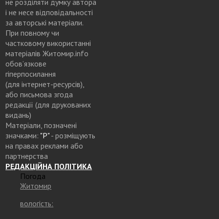
не розділяти думку автора
і не несе відповідальності
за авторські матеріали.
При повному чи
частковому використанні
матеріалів Житомир.info
обов’язкове
гіперпосилання
(для інтернет-ресурсів),
або письмова згода
редакції (для друкованих
видань)
Матеріали, позначені
значками:
"Р"
- розміщують
на правах реклами або
партнерства
РЕДАКЦІЙНА ПОЛІТИКА
Погода
Житомир
вологість: