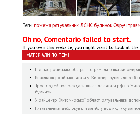
Теги:
пожежа
рятувальник
ДСНС
будинок
Овруч
трав
Oh no, Comentario failed to start.
If you own this website, you might want to look at the
МАТЕРІАЛИ ПО ТЕМІ
Під час російських обстрілів отримала опіки житомир
Внаслідок російської атаки у Житомирі зупинило роб
Троє людей постраждали внаслідок атаки рф по Житоми
будинок
У райцентрі Житомирської області рятувальники допом
Рятувальники деблокували загиблу водійку, яку затис