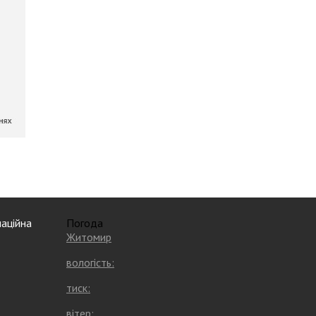
аційна
Погода
Житомир
вологість:
тиск:
вітер: