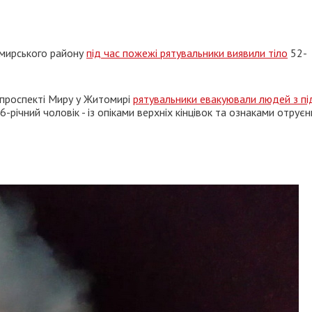
омирського району
під час пожежі рятувальники виявили тіло
52-
 проспекті Миру у Житомирі
рятувальники евакуювали людей з пі
6-річний чоловік - із опіками верхніх кінцівок та ознаками отруєн