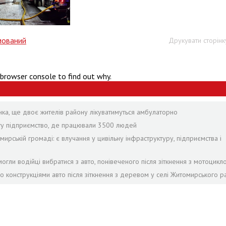
мований
Друкувати сторінк
 browser console to find out why.
янка, ще двоє жителів району лікуватимуться амбулаторно
оту підприємство, де працювали 3500 людей
рській громаді: є влучання у цивільну інфраструктуру, підприємства і
огли водійці вибратися з авто, понівеченого після зіткнення з мотоцикл
ло конструкціями авто після зіткнення з деревом у селі Житомирського р