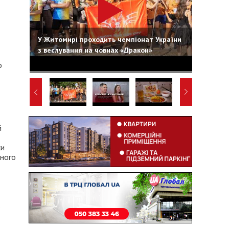
У Житомирі проходить чемпіонат України
з веслування на човнах «Дракон»
о
й
ки
чного
ї