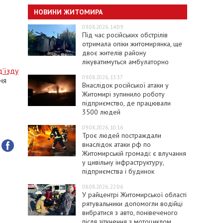
НОВИНИ ЖИТОМИРА
09.08.2026, 14:09
Під час російських обстрілів
отримала опіки житомирянка, ще
двоє жителів району
лікуватимуться амбулаторно
д’їзду
09.08.2026, 13:37
ня
Внаслідок російської атаки у
Житомирі зупинило роботу
підприємство, де працювали
3500 людей
09.08.2026, 10:16
Троє людей постраждали
внаслідок атаки рф по
Житомирській громаді: є влучання
у цивільну інфраструктуру,
підприємства і будинок
08.08.2026, 22:06
У райцентрі Житомирської області
рятувальники допомогли водійці
вибратися з авто, понівеченого
після зіткнення з мотоциклом