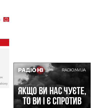
у
ом
айону