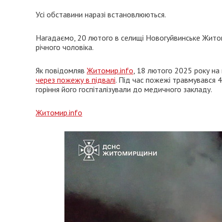
Усі обставини наразі встановлюються.
Нагадаємо, 20 лютого в селищі Новогуйвинське Жит
річного чоловіка.
Як повідомляв
Житомир.info
, 18 лютого 2025 року на
через пожежу в підвалі
. Під час пожежі травмувався 4
горіння його госпіталізували до медичного закладу.
Житомир.info