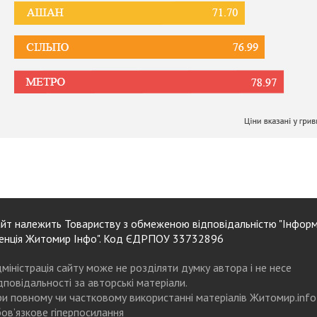
йт належить Товариству з обмеженою відповідальністю "Інформ
енція Житомир Інфо". Код ЄДРПОУ 33732896
міністрація сайту може не розділяти думку автора і не несе
дповідальності за авторські матеріали.
и повному чи частковому використанні матеріалів Житомир.info
ов’язкове гіперпосилання