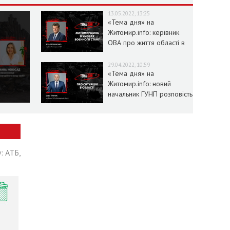
13.05.2022, 13:25
«Тема дня» на
Житомир.info: керівник
ОВА про життя області в
умовах воєнного стану
29.04.2022, 10:59
«Тема дня» на
Житомир.info: новий
начальник ГУНП розповість
про ситуацію в області
: АТБ,