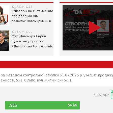
12.07.2024, 12:36
«Діалоги» на Житомир.info
про регіональний
розвиток Житомирщини в
умовах воєнного стану
17.04.2024, 10:29
Мер Житомира Сергій
Сухомлин у програмі
«Діалоги» на Житомир.info
 за методом контрольної закупки 31.07.2026 р. у місцях продажу
лежності, 55в, Сільпо, вул. Житній ринок, 1