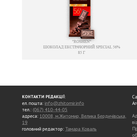
Са
КОНТАКТИ РЕДАКЦІЇ:
ел. пошта:
info@zhitomir.info
Аг
тел.:
(067) 410-44-05
Ад
адреса:
10008, м.Житомир, Велика Бердичівська,
ві
19
Пр
головний редактор:
Тамара Коваль
об