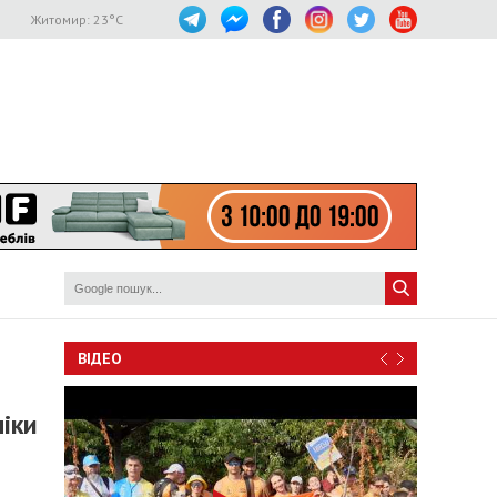
Житомир:
23
°C
ВІДЕО
піки