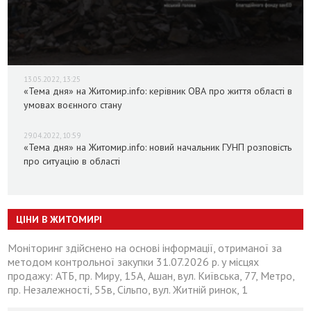
13.05.2022, 13:25
«Тема дня» на Житомир.info: керівник ОВА про життя області в
умовах воєнного стану
29.04.2022, 10:59
«Тема дня» на Житомир.info: новий начальник ГУНП розповість
про ситуацію в області
ЦІНИ В ЖИТОМИРІ
Моніторинг здійснено на основі інформації, отриманої за
методом контрольної закупки 31.07.2026 р. у місцях
продажу: АТБ, пр. Миру, 15А, Ашан, вул. Київська, 77, Метро,
пр. Незалежності, 55в, Сільпо, вул. Житній ринок, 1