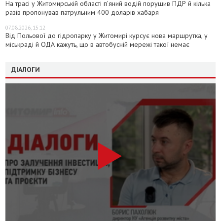
На трасі у Житомирській області п’яний водій порушив ПДР й кілька
разів пропонував патрульним 400 доларів хабаря
07.08.2026, 15:12
Від Польової до гідропарку у Житомирі курсує нова маршрутка, у
міськраді й ОДА кажуть, що в автобусній мережі такої немає
ДІАЛОГИ