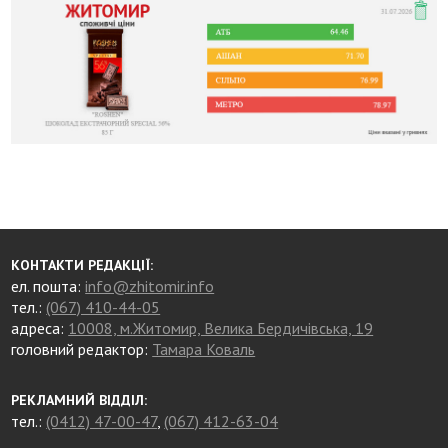
КОНТАКТИ РЕДАКЦІЇ:
ел. пошта:
info@zhitomir.info
тел.:
(067) 410-44-05
адреса:
10008, м.Житомир, Велика Бердичівська, 19
головний редактор:
Тамара Коваль
РЕКЛАМНИЙ ВІДДІЛ:
тел.:
(0412) 47-00-47
,
(067) 412-63-04