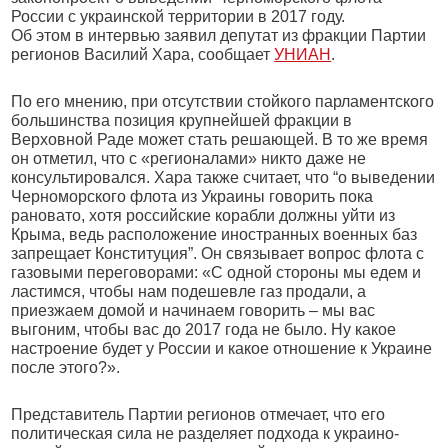
России с украинской территории в 2017 году.
Об этом в интервью заявил депутат из фракции Партии
регионов Василий Хара, сообщает
УНИАН
.
По его мнению, при отсутствии стойкого парламентского
большинства позиция крупнейшей фракции в
Верховной Раде может стать решающей. В то же время
он отметил, что с «регионалами» никто даже не
консультировался. Хара также считает, что “о выведении
Черноморского флота из Украины говорить пока
рановато, хотя российские корабли должны уйти из
Крыма, ведь расположение иностранных военных баз
запрещает Конституция”. Он связывает вопрос флота с
газовыми переговорами: «С одной стороны мы едем и
ластимся, чтобы нам подешевле газ продали, а
приезжаем домой и начинаем говорить – мы вас
выгоним, чтобы вас до 2017 года не было. Ну какое
настроение будет у России и какое отношение к Украине
после этого?».
Представитель Партии регионов отмечает, что его
политическая сила не разделяет подхода к украино-