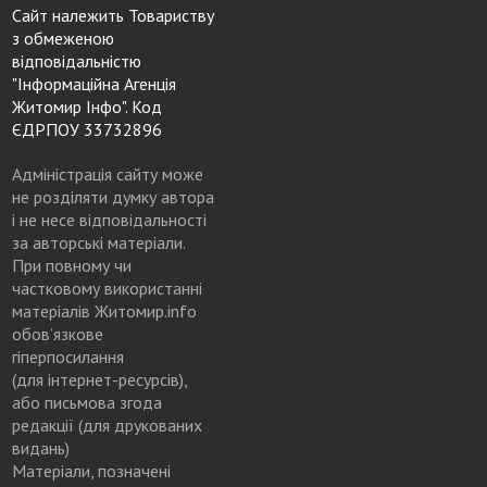
Сайт належить Товариству
з обмеженою
відповідальністю
"Інформаційна Агенція
Житомир Інфо". Код
ЄДРПОУ 33732896
Адміністрація сайту може
не розділяти думку автора
і не несе відповідальності
за авторські матеріали.
При повному чи
частковому використанні
матеріалів Житомир.info
обов’язкове
гіперпосилання
(для інтернет-ресурсів),
або письмова згода
редакції (для друкованих
видань)
Матеріали, позначені