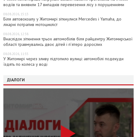
водіїв та виявили 17 випадків перевезення лісу з порушеннями
08.08.2026, 15:13
Біля автовокзалу у Житомирі зіткнулися Mercedes і Yamaha, до
лікарні потрапив мотоцикліст
08.08.2026, 12:38
Внаслідок зіткнення трьох автомобілів біля райцентру Житомирської
області травмувались двоє дітей і пʼятеро дорослих
08.08.2026, 11:55
У Житомирі через зливу підтопило вулиці: автомобілі подекуди
їздять по колеса у воді
ДІАЛОГИ