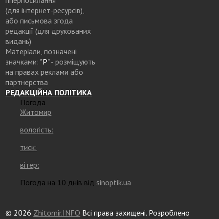
гіперпосилання
(для інтернет-ресурсів),
або письмова згода
редакції (для друкованих
видань)
Матеріали, позначені
значками:
"Р"
- розміщують
на правах реклами або
партнерства
РЕДАКЦІЙНА ПОЛІТИКА
Погода
Житомир
вологість:
тиск:
вітер:
Погода на 10 днів від
sinoptik.ua
© 2026
Zhitomir.INFO
Всі права захищені. Розроблено