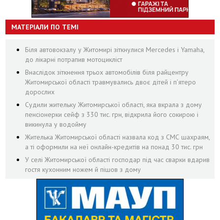
МАТЕРІАЛИ ПО ТЕМІ
Біля автовокзалу у Житомирі зіткнулися Mercedes і Yamaha,
до лікарні потрапив мотоцикліст
Внаслідок зіткнення трьох автомобілів біля райцентру
Житомирської області травмувались двоє дітей і пʼятеро
дорослих
Судили жительку Житомирської області, яка вкрала з дому
пенсіонерки сейф з 330 тис. грн, відкрила його сокирою і
викинула у водойму
Жителька Житомирської області назвала код з СМС шахраям,
а ті оформили на неї онлайн-кредитів на понад 30 тис. грн
У селі Житомирської області господар під час сварки вдарив
гостя кухонним ножем й пішов з дому