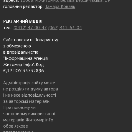
адреса:
10008, м.Житомир, Велика Бердичівська, 19
головний редактор:
Тамара Коваль
РЕКЛАМНИЙ ВІДДІЛ:
тел.:
(0412) 47-00-47
,
(067) 412-63-04
Сайт належить Товариству
з обмеженою
відповідальністю
"Інформаційна Агенція
Житомир Інфо". Код
ЄДРПОУ 33732896
Адміністрація сайту може
не розділяти думку автора
і не несе відповідальності
за авторські матеріали.
При повному чи
частковому використанні
матеріалів Житомир.info
обов’язкове