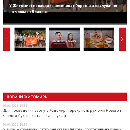
У Житомирі проходить чемпіонат України з веслування
на човнах «Дракон»
НОВИНИ ЖИТОМИРА
08.08.2026, 16:54
Для проведення забігу у Житомирі перекриють рух біля Нового і
Старого бульварів та ще дві вулиці
08.08.2026, 16:26
У липні житомирські патрульні склали півсотні протоколів на пʼяних