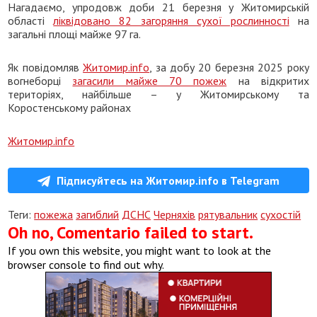
Нагадаємо, упродовж доби 21 березня у Житомирській
області
ліквідовано 82 загоряння сухої рослинності
на
загальні площі майже 97 га.
Як повідомляв
Житомир.info
, за добу 20 березня 2025 року
вогнеборці
загасили майже 70 пожеж
на відкритих
територіях, найбільше – у Житомирському та
Коростенському районах
Житомир.info
Підписуйтесь на Житомир.info в Telegram
Теги:
пожежа
загиблий
ДСНС
Черняхів
рятувальник
сухостій
Oh no, Comentario failed to start.
If you own this website, you might want to look at the
browser console to find out why.