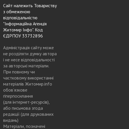
Сайт належить Товариству
з обмеженою
відповідальністю
"Інформаційна Агенція
Житомир Інфо". Код
ЄДРПОУ 33732896
Адміністрація сайту може
не розділяти думку автора
і не несе відповідальності
за авторські матеріали.
При повному чи
частковому використанні
матеріалів Житомир.info
обов’язкове
гіперпосилання
(для інтернет-ресурсів),
або письмова згода
редакції (для друкованих
видань)
Матеріали, позначені