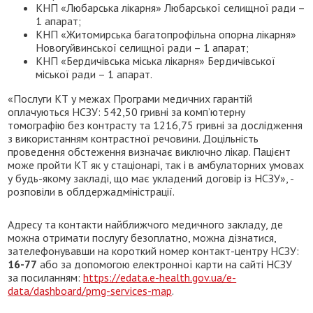
КНП «Любарська лікарня» Любарської селищної ради –
1 апарат;
КНП «Житомирська багатопрофільна опорна лікарня»
Новогуйвинської селищної ради – 1 апарат;
КНП «Бердичівська міська лікарня» Бердичівської
міської ради – 1 апарат.
«Послуги КТ у межах Програми медичних гарантій
оплачуються НСЗУ: 542,50 гривні за комп’ютерну
томографію без контрасту та 1216,75 гривні за дослідження
з використанням контрастної речовини. Доцільність
проведення обстеження визначає виключно лікар. Пацієнт
може пройти КТ як у стаціонарі, так і в амбулаторних умовах
у будь-якому закладі, що має укладений договір із НСЗУ», -
розповіли в облдержадміністрації.
Адресу та контакти найближчого медичного закладу, де
можна отримати послугу безоплатно, можна дізнатися,
зателефонувавши на короткий номер контакт-центру НСЗУ:
16-77
або за допомогою електронної карти на сайті НСЗУ
за посиланням:
https://edata.e-health.gov.ua/e-
data/dashboard/pmg-services-map
.