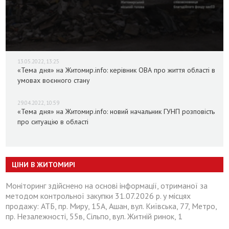
13.05.2022, 13:25
«Тема дня» на Житомир.info: керівник ОВА про життя області в
умовах воєнного стану
29.04.2022, 10:59
«Тема дня» на Житомир.info: новий начальник ГУНП розповість
про ситуацію в області
ЦІНИ В ЖИТОМИРІ
Моніторинг здійснено на основі інформації, отриманої за
методом контрольної закупки 31.07.2026 р. у місцях
продажу: АТБ, пр. Миру, 15А, Ашан, вул. Київська, 77, Метро,
пр. Незалежності, 55в, Сільпо, вул. Житній ринок, 1