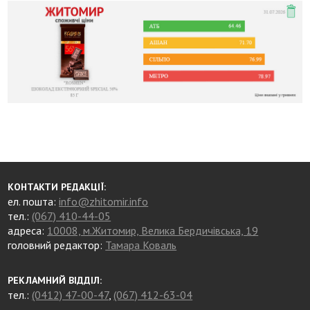
КОНТАКТИ РЕДАКЦІЇ:
ел. пошта:
info@zhitomir.info
тел.:
(067) 410-44-05
адреса:
10008, м.Житомир, Велика Бердичівська, 19
головний редактор:
Тамара Коваль
РЕКЛАМНИЙ ВІДДІЛ:
тел.:
(0412) 47-00-47
,
(067) 412-63-04