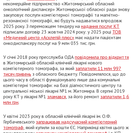
некомерційне підприємство «Житомирський обласний
онкологічний диспансер» Житомирської обласної ради знову
закуповує послуги комп’ютерної томографії та магнітно-
резонансної томографії, які будуть надаватися впродовж
2025 року. З переможцем тендеру на
надання послуг КТ
підписали договір 23 жовтня 2024 року: у 2025 році
ТОВ
«Медичний центр «Асклепій плюс»
має надати пацієнтам
онкодиспансеру послуг на 9 млн 035 тис. грн.
У січні 2018 року пресслужба ОДА
повідомила про відкриття
в Житомирській обласній клінічній лікарні нового
комп'ютерного томографа, за який
заплатили 11 млн 997
тисяч гривень
з обласного бюджету. Повідомлялося, що до
цього часу в області функціонувало лише два комунальні
комп'ютерні томографи: на базі діагностичного центру та
центральної міської лікарні №1 м. Житомира. В серпні 2019
року КТ у лікарні №1
зламався
, за його ремонт
заплатили 1,6
млн грн
.
У квітні 2023 року в обласній клінічній лікарні ім. О.Ф.
Гербачевського
запрацював надсучасний комп'ютерний
томограф
, який купили за кошти ЄС. Наприкінці квітня цього ж
року планували
запустити комп’ютерний томограф
і в КП