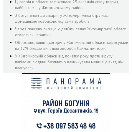
Цьогоріч в області зафіксували 25 випадків сказу тварин,
найбільше – у Житомирському районі
З ботулізмом до лікарні: у Житомирі жінка отруїлася
домашньою ковбасою, яку сама зробила
Через скажену лисицю у дев’яти селах Житомирської області
оголосили карантин
Обережно, кліщі: цьогоріч у Житомирській області зафіксували
на 32% більше випадків хвороби Лайма, ніж торік
У Житомирській області від початку року проти вірусу
папіломи людини безплатно вакцинували менше дівчат, ніж
планували