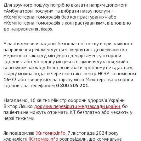
Для зручного пошуку потрібно вказати напрям допомоги
«Амбулаторні послуги» та вибрати назву послуги —
«Комп’ютерна томографія без контрастування» або
«Комп’ютерна томографія з контрастуванням», відповідно
до направлення лікаря.
У разі відмови в наданні безоплатної послуги при наявності
направлення рекомендується звернутися до керівництва
медичного закладу, місцевого департаменту охорони
здоров’я або до органу місцевого самоврядування, який є
власником закладу. Якщо розв'язати проблему не вдається,
скаргу можна подати через контакт-центр НСЗУ за номером:
16-77
або звернутися на гарячу лінію Міністерства охорони
здоров’я за телефоном
0 800 505 201
.
Нагадаємо, 16 квітня Міністр охорони здоров’я України
Віктор Ляшко
доручив перевірити медзаклади країни
, бо
пацієнти не можуть отримати КТ безплатно або чекають у
черзі тижнями.
Як повідомляв
Житомир.info
, 7 листопада 2024 року
журналісти
Житомир.info
розповідали, що комунальне