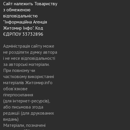
Сайт належить Товариству
з обмеженою
відповідальністю
"Інформаційна Агенція
Житомир Інфо". Код
ЄДРПОУ 33732896
Адміністрація сайту може
не розділяти думку автора
і не несе відповідальності
за авторські матеріали.
При повному чи
частковому використанні
матеріалів Житомир.info
обов’язкове
гіперпосилання
(для інтернет-ресурсів),
або письмова згода
редакції (для друкованих
видань)
Матеріали, позначені