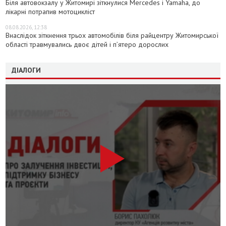
Біля автовокзалу у Житомирі зіткнулися Mercedes і Yamaha, до
лікарні потрапив мотоцикліст
08.08.2026, 12:38
Внаслідок зіткнення трьох автомобілів біля райцентру Житомирської
області травмувались двоє дітей і пʼятеро дорослих
ДІАЛОГИ