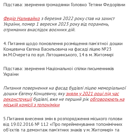
Підстава: звернення громадянки Головко Тетяни Федорівни
Федір Наливайко
з березня 2022 року став на захист
України, помер 1 вересня 2023 року від поранень,
отриманих внаслідок воєнних дій.
4. Питання щодо поновлення розміщення пам’ятної дошки
Концевича Євгена Васильовича на фасаді ліцею №23
ім.М.Очерета по вул. Лятошинського, 14 в м. Житомирі
Підстава: звернення Національної спілки письменників
України
Питання повернення на фасад будівлі ліцею меморіальної
дошки Євгену Концевичу, яку
зняли у 2021 році під час
реконструкції
будівлі, вже не перший рік
обговорюють на
міській комісії з топоніміки
5.Питання внесення змін в розпорядження міського голови
від 19.02.2016 № 112 «Про перейменування топонімічних
об'єктів та демонтаж пам'ятних знаків у м. Житомирі» та