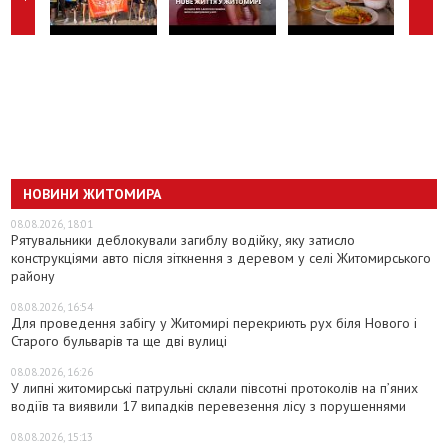
НОВИНИ ЖИТОМИРА
08.08.2026, 18:01
Рятувальники деблокували загиблу водійку, яку затисло
конструкціями авто після зіткнення з деревом у селі Житомирського
району
08.08.2026, 16:54
Для проведення забігу у Житомирі перекриють рух біля Нового і
Старого бульварів та ще дві вулиці
08.08.2026, 16:26
У липні житомирські патрульні склали півсотні протоколів на пʼяних
водіїв та виявили 17 випадків перевезення лісу з порушеннями
08.08.2026, 15:13