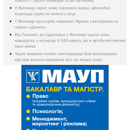
Нового і Старого бульварів та ще дві вулиці
У Житомирі через зливу підтопило вулиці: автомобілі
подекуди їздять по колеса у воді
У Житомирі проходить чемпіонат України з веслування на
човнах «Дракон»
Від Польової до гідропарку у Житомирі курсує нова
маршрутка, у міськраді й ОДА кажуть, що в автобусній мережі
такої немає
Через виявлені стихійні сміттєзвалища біля житомирських
кар’єрів екологи направили лист до міської ради