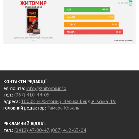
КОНТАКТИ РЕДАКЦІЇ:
ел. пошта:
info@zhitomir.info
тел.:
(067) 410-44-05
адреса:
10008, м.Житомир, Велика Бердичівська, 19
головний редактор:
Тамара Коваль
РЕКЛАМНИЙ ВІДДІЛ:
тел.:
(0412) 47-00-47
,
(067) 412-63-04