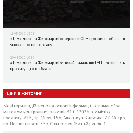
13.05.2022, 13:25
«Тема дня» на Житомир.info: керівник ОВА про життя області в
умовах воєнного стану
29.04.2022, 10:59
«Тема дня» на Житомир.info: новий начальник ГУНП розповість
про ситуацію в області
ЦІНИ В ЖИТОМИРІ
Моніторинг здійснено на основі інформації, отриманої за
методом контрольної закупки 31.07.2026 р. у місцях
продажу: АТБ, пр. Миру, 15А, Ашан, вул. Київська, 77, Метро,
пр. Незалежності, 55в, Сільпо, вул. Житній ринок, 1