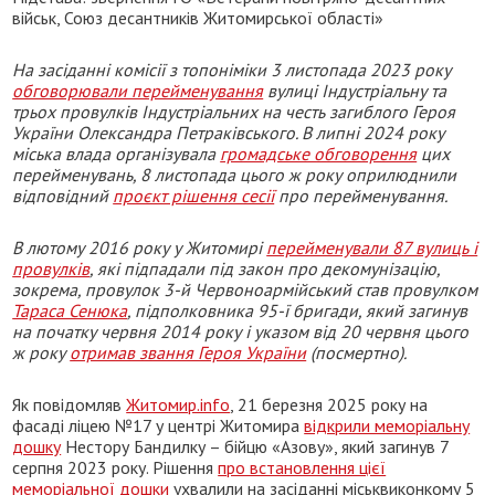
військ, Союз десантників Житомирської області»
На засіданні комісії з топоніміки 3 листопада 2023 року
обговорювали перейменування
вулиці Індустріальну та
трьох провулків Індустріальних на честь загиблого Героя
України Олександра Петраківського. В липні 2024 року
міська влада організувала
громадське обговорення
цих
перейменувань, 8 листопада цього ж року оприлюднили
відповідний
проєкт рішення сесії
про перейменування.
В лютому 2016 року у Житомирі
перейменували 87 вулиць і
провулків
, які підпадали під закон про декомунізацію,
зокрема, провулок 3-й Червоноармійський став провулком
Тараса Сенюка
, підполковника 95-ї бригади, який загинув
на початку червня 2014 року і указом від 20 червня цього
ж року
отримав звання Героя України
(посмертно).
Як повідомляв
Житомир.info
, 21 березня 2025 року на
фасаді ліцею №17 у центрі Житомира
відкрили меморіальну
дошку
Нестору Бандилку – бійцю «Азову», який загинув 7
серпня 2023 року. Рішення
про встановлення цієї
меморіальної дошки
ухвалили на засіданні міськвиконкому 5