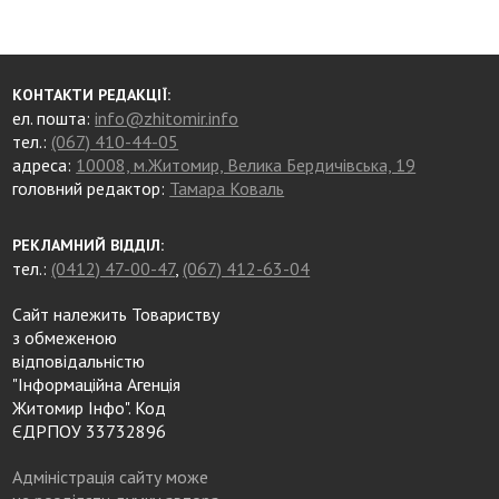
КОНТАКТИ РЕДАКЦІЇ:
ел. пошта:
info@zhitomir.info
тел.:
(067) 410-44-05
адреса:
10008, м.Житомир, Велика Бердичівська, 19
головний редактор:
Тамара Коваль
РЕКЛАМНИЙ ВІДДІЛ:
тел.:
(0412) 47-00-47
,
(067) 412-63-04
Сайт належить Товариству
з обмеженою
відповідальністю
"Інформаційна Агенція
Житомир Інфо". Код
ЄДРПОУ 33732896
Адміністрація сайту може