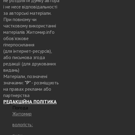
не розділяти думку автора
і не несе відповідальності
за авторські матеріали.
При повному чи
частковому використанні
матеріалів Житомир.info
обов’язкове
гіперпосилання
(для інтернет-ресурсів),
або письмова згода
редакції (для друкованих
видань)
Матеріали, позначені
значками:
"Р"
- розміщують
на правах реклами або
партнерства
РЕДАКЦІЙНА ПОЛІТИКА
Погода
Житомир
вологість: