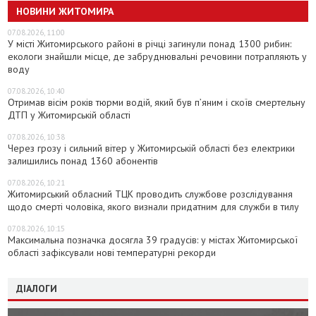
НОВИНИ ЖИТОМИРА
07.08.2026, 11:00
У місті Житомирського районі в річці загинули понад 1300 рибин:
екологи знайшли місце, де забруднювальні речовини потрапляють у
воду
07.08.2026, 10:40
Отримав вісім років тюрми водій, який був п’яним і скоїв смертельну
ДТП у Житомирській області
07.08.2026, 10:38
Через грозу і сильний вітер у Житомирській області без електрики
залишились понад 1360 абонентів
07.08.2026, 10:21
Житомирський обласний ТЦК проводить службове розслідування
щодо смерті чоловіка, якого визнали придатним для служби в тилу
07.08.2026, 10:15
Максимальна позначка досягла 39 градусів: у містах Житомирської
області зафіксували нові температурні рекорди
ДІАЛОГИ