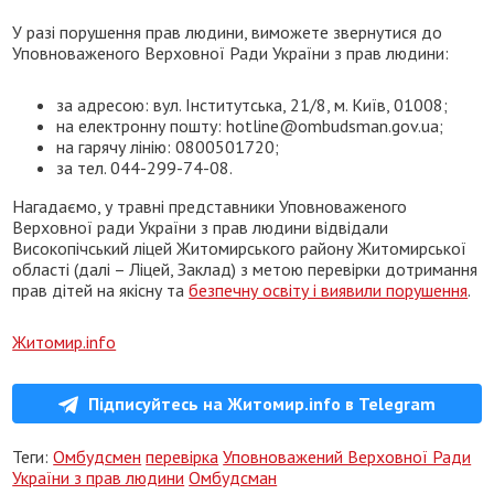
У разі порушення прав людини, виможете звернутися до
Уповноваженого Верховної Ради України з прав людини:
за адресою: вул. Інститутська, 21/8, м. Київ, 01008;
на електронну пошту: hotline@ombudsman.gov.ua;
на гарячу лінію: 0800501720;
за тел. 044-299-74-08.
Нагадаємо, у травні представники Уповноваженого
Верховної ради України з прав людини відвідали
Високопічський ліцей Житомирського району Житомирської
області (далі – Ліцей, Заклад) з метою перевірки дотримання
прав дітей на якісну та
безпечну освіту і виявили порушення
.
Житомир.info
Підписуйтесь на Житомир.info в Telegram
Теги:
Омбудсмен
перевірка
Уповноважений Верховної Ради
України з прав людини
Омбудсман