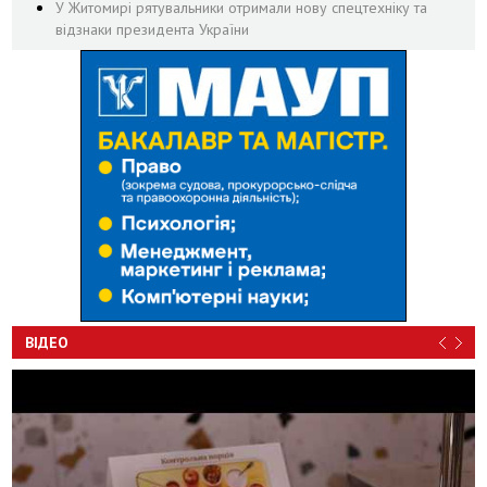
У Житомирі рятувальники отримали нову спецтехніку та
відзнаки президента України
ВІДЕО