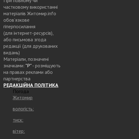
При повному чи
частковому використанні
матеріалів Житомир.info
обов’язкове
гіперпосилання
(для інтернет-ресурсів),
або письмова згода
редакції (для друкованих
видань)
Матеріали, позначені
значками:
"Р"
- розміщують
на правах реклами або
партнерства
РЕДАКЦІЙНА ПОЛІТИКА
Погода
Житомир
вологість:
тиск:
вітер: