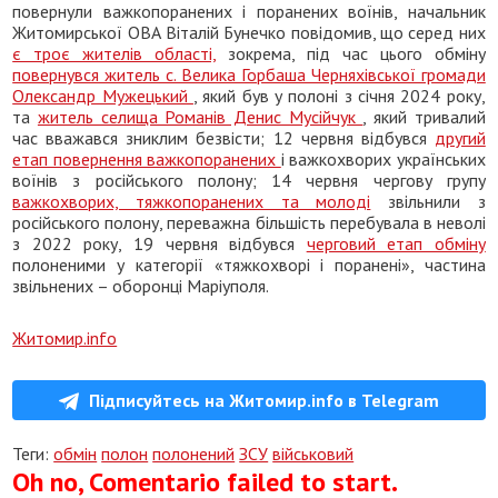
повернули важкопоранених і поранених воїнів, начальник
Житомирської ОВА Віталій Бунечко повідомив, що серед них
є троє жителів області,
зокрема, під час цього обміну
повернувся житель с. Велика Горбаша Черняхівської громади
Олександр Мужецький
, який був у полоні з січня 2024 року,
та
житель селища Романів Денис Мусійчук
, який тривалий
час вважався зниклим безвісти; 12 червня відбувся
другий
етап повернення важкопоранених
і важкохворих українських
воїнів з російського полону; 14 червня чергову групу
важкохворих, тяжкопоранених та молоді
звільнили з
російського полону, переважна більшість перебувала в неволі
з 2022 року, 19 червня відбувся
черговий етап обміну
полоненими у категорії «тяжкохворі і поранені», частина
звільнених – оборонці Маріуполя.
Житомир.info
Підписуйтесь на Житомир.info в Telegram
Теги:
обмін
полон
полонений
ЗСУ
військовий
Oh no, Comentario failed to start.