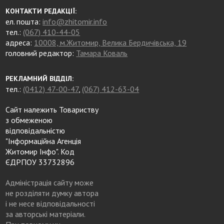
КОНТАКТИ РЕДАКЦІЇ:
ел. пошта:
info@zhitomir.info
тел.:
(067) 410-44-05
адреса:
10008, м.Житомир, Велика Бердичівська, 19
головний редактор:
Тамара Коваль
РЕКЛАМНИЙ ВІДДІЛ:
тел.:
(0412) 47-00-47
,
(067) 412-63-04
Сайт належить Товариству
з обмеженою
відповідальністю
"Інформаційна Агенція
Житомир Інфо". Код
ЄДРПОУ 33732896
Адміністрація сайту може
не розділяти думку автора
і не несе відповідальності
за авторські матеріали.