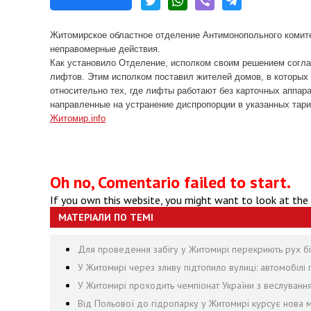
Житомирское областное отделение А
нтимонопольного комит
неправомерные действия.
Как установило Отделение, исполком своим решением согл
лифтов. Этим исполком поставил жителей домов, в которых
относительно тех, где лифты работают без карточных аппар
направленны
е
на устранение диспропорции в указанных тар
Житомир.info
Oh no, Comentario failed to start.
If you own this website, you might want to look at the
МАТЕРІАЛИ ПО ТЕМІ
Для проведення забігу у Житомирі перекриють рух біл
У Житомирі через зливу підтопило вулиці: автомобілі 
У Житомирі проходить чемпіонат України з веслуванн
Від Польової до гідропарку у Житомирі курсує нова м