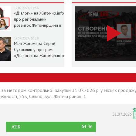
12.07.2024, 12:36
«Діалоги» на Житомир.info
про регіональний
розвиток Житомирщини в
умовах воєнного стану
17.04.2024, 10:29
Мер Житомира Сергій
Сухомлин у програмі
«Діалоги» на Житомир.info
 за методом контрольної закупки 31.07.2026 р. у місцях продажу
лежності, 55в, Сільпо, вул. Житній ринок, 1