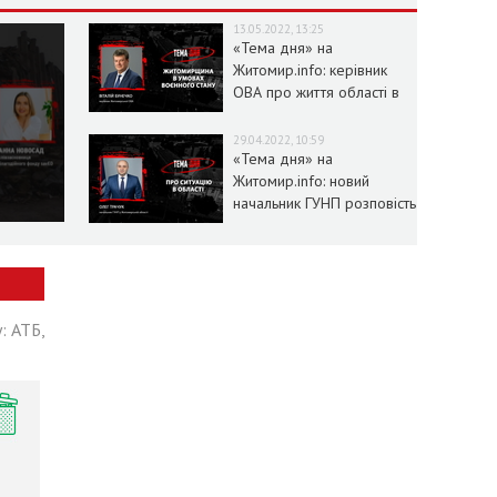
13.05.2022, 13:25
«Тема дня» на
Житомир.info: керівник
ОВА про життя області в
умовах воєнного стану
29.04.2022, 10:59
«Тема дня» на
Житомир.info: новий
начальник ГУНП розповість
про ситуацію в області
: АТБ,