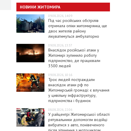
НОВИНИ ЖИТОМИРА
09.08.2026, 14:09
Під час російських обстрілів
отримала опіки житомирянка, ще
двоє жителів району
лікуватимуться амбулаторно
09.08.2026, 13:37
Внаслідок російської атаки у
Житомирі зупинило роботу
підприємство, де працювали
3500 людей
09.08.2026, 10:16
Троє людей постраждали
внаслідок атаки рф по
Житомирській громаді: є влучання
у цивільну інфраструктуру,
підприємства і будинок
08.08.2026, 22:06
У райцентрі Житомирської області
рятувальники допомогли водійці
вибратися з авто, понівеченого
після зіткнення з мотоциклом