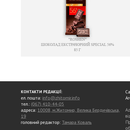
Са
КОНТАКТИ РЕДАКЦІЇ:
ел. пошта:
info@zhitomir.info
Аг
тел.:
(067) 410-44-05
Ад
адреса:
10008, м.Житомир, Велика Бердичівська,
ві
19
Пр
головний редактор:
Тамара Коваль
об