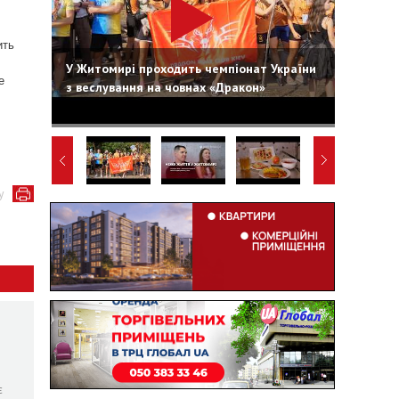
ить
У Житомирі проходить чемпіонат України
е
з веслування на човнах «Дракон»
у
є