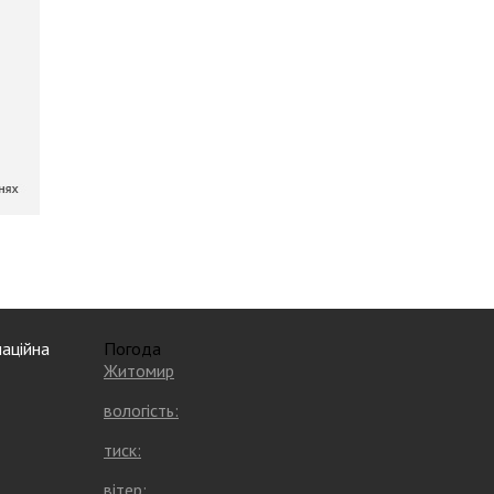
аційна
Погода
Житомир
вологість:
тиск:
вітер: