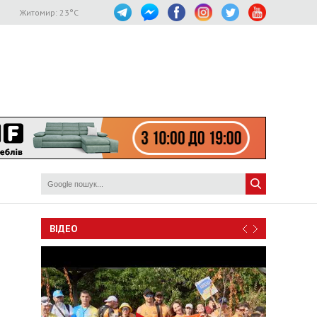
Житомир:
23
°C
ВІДЕО