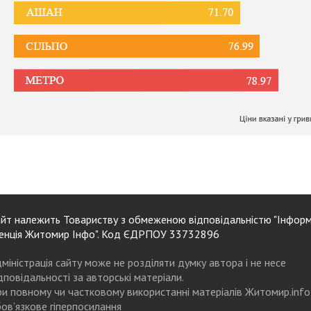
йт належить Товариству з обмеженою відповідальністю "Інформ
енція Житомир Інфо". Код ЄДРПОУ 33732896
міністрація сайту може не розділяти думку автора і не несе
дповідальності за авторські матеріали.
и повному чи частковому використанні матеріалів Житомир.info
ов’язкове гіперпосилання