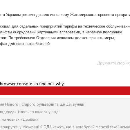
ета Украины
рекомендовало исполкому Житомирского горсовета прекрат
асовал для отдельных предприятий тарифы на техническое обслуживани
 лифты оборудованы карточными аппаратами, в неравное положение
атов.
По
требовани
ю
Отделения исполком
должен
принять меры,
ифах для всех потребителей.
Друкувати сторінк
 browser console to find out why.
я Нового і Старого бульварів та ще дві вулиці
подекуди їздять по колеса у воді
я на човнах «Дракон»
аршрутка, у міськраді й ОДА кажуть, що в автобусній мережі такої нема