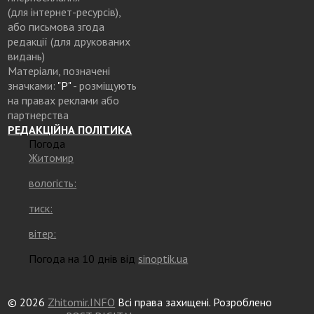
(для інтернет-ресурсів),
або письмова згода
редакції (для друкованих
видань)
Матеріали, позначені
значками:
"Р"
- розміщують
на правах реклами або
партнерства
РЕДАКЦІЙНА ПОЛІТИКА
Погода
Житомир
вологість:
тиск:
вітер:
Погода на 10 днів від
sinoptik.ua
© 2026
Zhitomir.INFO
Всі права захищені. Розроблено