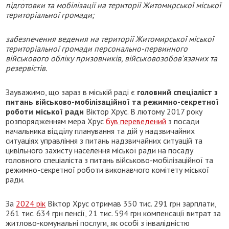
підготовки та мобілізації на території Житомирської міської
територіальної громади;
з
абезпечення ведення на території Житомирської міської
територіальної громади персонально-первинного
військового обліку призовників, військовозобов’язаних та
резервістів.
Зауважимо, що зараз в міській раді є
головний спеціаліст з
питань військово-мобілізаційної та режимно-секретної
роботи міської ради
Віктор Хрус. В лютому 2017 року
розпорядженням мера Хрус
був переведений
з посади
начальника відділу планування та дій у надзвичайних
ситуаціях управління з питань надзвичайних ситуацій та
цивільного захисту населення міської ради на посаду
головного спеціаліста з питань військово-мобілізаційної та
режимно-секретної роботи виконавчого комітету міської
ради.
За
2024 рік
Віктор Хрус отримав 350 тис. 291 грн зарплати,
261 тис. 634 грн пенсії, 21 тис. 594 грн компенсації витрат за
житлово-комунальні послуги, як особі з інвалідністю