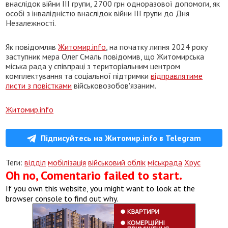
внаслідок війни ІІІ групи, 2700 грн одноразової допомоги, як
особі з інвалідністю внаслідок війни ІІІ групи до Дня
Незалежності.
Як повідомляв
Житомир.info
, на початку липня 2024 року
заступник мера Олег Смаль повідомив, що Житомирська
міська рада у співпраці з територіальним центром
комплектування та соціальної підтримки
відправлятиме
листи з повістками
військовозобов'язаним.
Житомир.info
Підписуйтесь на Житомир.info в Telegram
Теги:
відділ
мобілізація
військовий облік
міськрада
Хрус
Oh no, Comentario failed to start.
If you own this website, you might want to look at the
browser console to find out why.