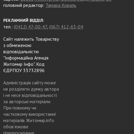
головний редактор:
Тамара Коваль
РЕКЛАМНИЙ ВІДДІЛ:
тел.:
(0412) 47-00-47
,
(067) 412-63-04
Сайт належить Товариству
з обмеженою
відповідальністю
"Інформаційна Агенція
Житомир Інфо". Код
ЄДРПОУ 33732896
Адміністрація сайту може
не розділяти думку автора
і не несе відповідальності
за авторські матеріали.
При повному чи
частковому використанні
матеріалів Житомир.info
обов’язкове
гіперпосилання