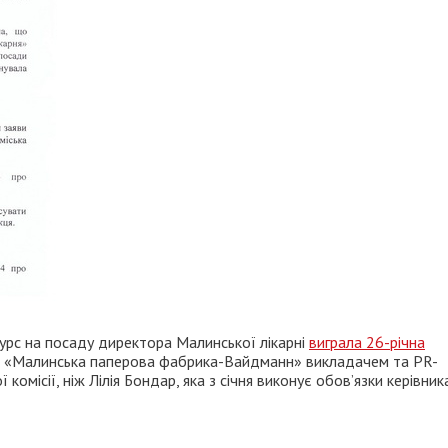
курс на посаду директора Малинської лікарні
виграла 26-річна
АТ «Малинська паперова фабрика-Вайдманн» викладачем та PR-
омісії, ніж Лілія Бондар, яка з січня виконує обов’язки керівник