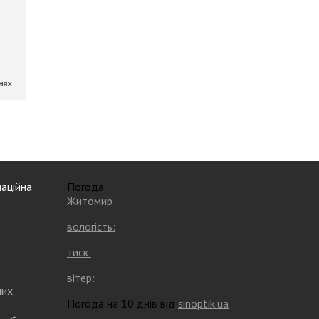
аційна
Погода
Житомир
вологість:
тиск:
вітер:
них
Погода на 10 днів від
sinoptik.ua