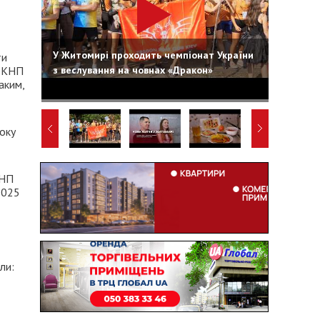
У Житомирі проходить чемпіонат України
ти
з веслування на човнах «Дракон»
а КНП
аким,
оку
КНП
2025
ли: