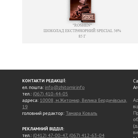
Са
КОНТАКТИ РЕДАКЦІЇ:
ел. пошта:
info@zhitomir.info
Аг
тел.:
(067) 410-44-05
Ад
адреса:
10008, м.Житомир, Велика Бердичівська,
ві
19
Пр
головний редактор:
Тамара Коваль
об
(д
РЕКЛАМНИЙ ВІДДІЛ:
ви
тел.:
(0412) 47-00-47
,
(067) 412-63-04