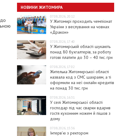
НОВИНИ ЖИТОМИРА
07.08.2026, 20:12
 до
У Житомирі проходить чемпіонат
льною
України з веслування на човнах
«Дракон»
07.08.2026, 17:40
У Житомирській області шукають
понад 80 бухгалтерів, за роботу
готові платити до 30 – 40 тис. грн
07.08.2026, 17:02
Жителька Житомирської області
назвала код з СМС шахраям, а ті
оформили на неї онлайн-кредитів
на понад 30 тис. грн
07.08.2026, 16:31
У селі Житомирської області
господар під час сварки вдарив
гостя кухонним ножем й пішов з
дому
07.08.2026, 15:36
Інтерв’ю з ректором