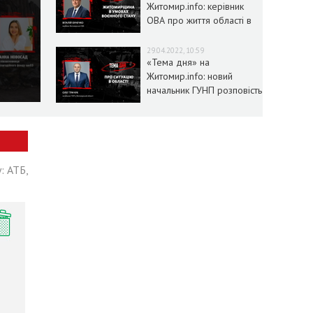
Житомир.info: керівник
ОВА про життя області в
умовах воєнного стану
29.04.2022, 10:59
«Тема дня» на
Житомир.info: новий
начальник ГУНП розповість
про ситуацію в області
: АТБ,