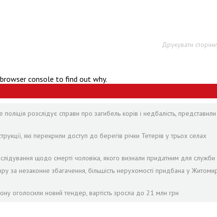
Друкувати сторінк
 browser console to find out why.
 поліція розслідує справи про загибель корів і недбалість, представили
рукції, які перекрили доступ до берегів річки Тетерів у трьох селах
лідування щодо смерті чоловіка, якого визнали придатним для служби 
зру за незаконне збагачення, більшість нерухомості придбана у Житомир
ону оголосили новий тендер, вартість зросла до 21 млн грн