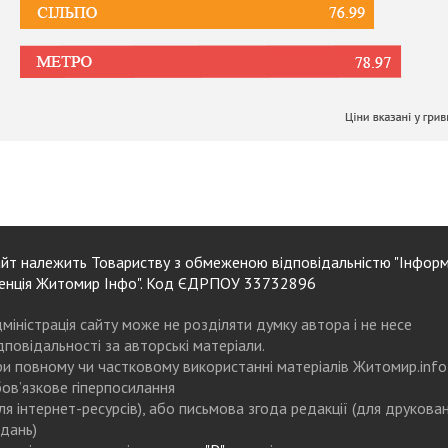
йт належить Товариству з обмеженою відповідальністю "Інформ
енція Житомир Інфо". Код ЄДРПОУ 33732896
міністрація сайту може не розділяти думку автора і не несе
дповідальності за авторські матеріали.
и повному чи частковому використанні матеріалів Житомир.info
ов’язкове гіперпосилання
ля інтернет-ресурсів), або письмова згода редакції (для друкова
дань)