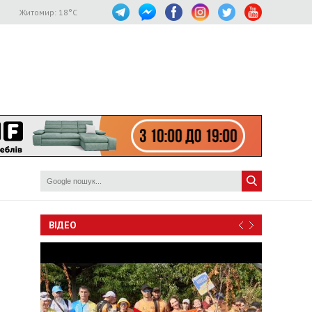
Житомир:
18
°C
ВІДЕО