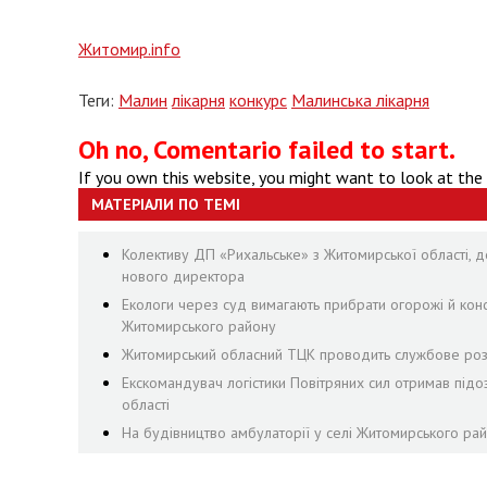
Житомир.info
Теги:
Малин
лікарня
конкурс
Малинська лікарня
Oh no, Comentario failed to start.
If you own this website, you might want to look at the
МАТЕРІАЛИ ПО ТЕМІ
Колективу ДП «Рихальське» з Житомирської області, де
нового директора
Екологи через суд вимагають прибрати огорожі й конст
Житомирського району
Житомирський обласний ТЦК проводить службове розс
Екскомандувач логістики Повітряних сил отримав підо
області
На будівництво амбулаторії у селі Житомирського рай