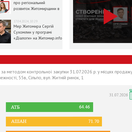
про регіональний
розвиток Житомирщини в
умовах воєнного стану
17.04.2024, 10:29
Мер Житомира Сергій
Сухомлин у програмі
«Діалоги» на Житомир.info
 за методом контрольної закупки 31.07.2026 р. у місцях продажу
лежності, 55в, Сільпо, вул. Житній ринок, 1