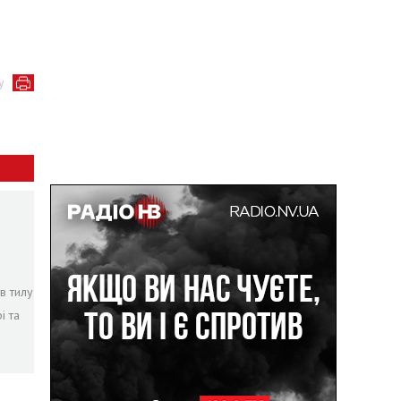
у
в тилу
і та