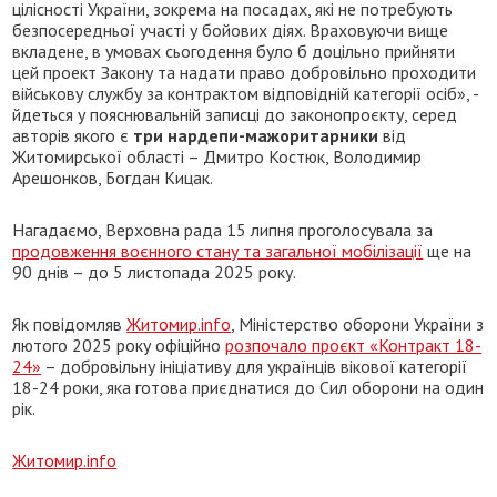
цілісності України, зокрема на посадах, які не потребують
безпосередньої участі у бойових діях. Враховуючи вище
вкладене, в умовах сьогодення було б доцільно прийняти
цей проект Закону та надати право добровільно проходити
військову службу за контрактом відповідній категорії осіб», -
йдеться у пояснювальній записці до законопроєкту, серед
авторів якого є
три нардепи-мажоритарники
від
Житомирської області – Дмитро Костюк, Володимир
Арешонков, Богдан Кицак.
Нагадаємо, Верховна рада 15 липня проголосувала за
продовження воєнного стану та загальної мобілізації
ще на
90 днів – до 5 листопада 2025 року.
Як повідомляв
Житомир.info
, Міністерство оборони України з
лютого 2025 року офіційно
розпочало проєкт «Контракт 18-
24»
– добровільну ініціативу для українців вікової категорії
18-24 роки, яка готова приєднатися до Сил оборони на один
рік.
Житомир.info