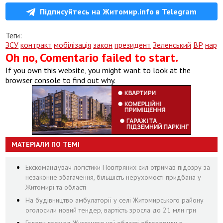
Підписуйтесь на Житомир.info в Telegram
Теги:
ЗСУ
контракт
мобілізація
закон
президент
Зеленський
ВР
нард
Oh no, Comentario failed to start.
If you own this website, you might want to look at the
browser console to find out why.
МАТЕРІАЛИ ПО ТЕМІ
Екскомандувач логістики Повітряних сил отримав підозру за
незаконне збагачення, більшість нерухомості придбана у
Житомирі та області
На будівництво амбулаторії у селі Житомирського району
оголосили новий тендер, вартість зросла до 21 млн грн