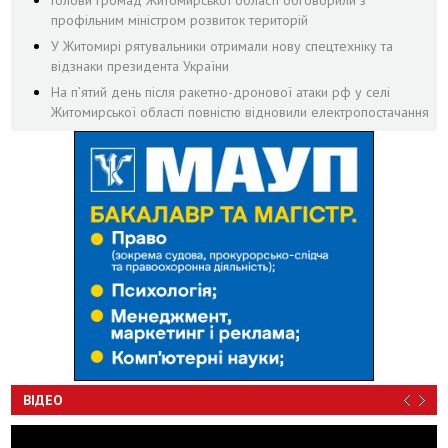
Голови громад Житомирської області обговорили з
профільним міністром розвиток територій
У Житомирі рятувальники отримали нову спецтехніку та
відзнаки президента України
На пʼятий день після ракетно-дронової атаки рф у селі
Житомирської області повністю відновили електропостачання
ВІДЕО