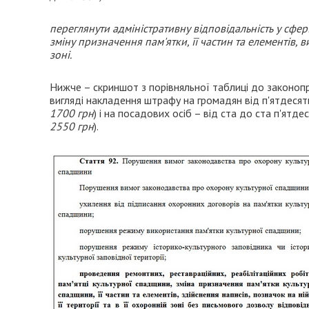
переглянути адміністративну відповідальність у сфе
зміну призначення пам'ятки, її частин та елементів, в
зоні.
Нижче – скриншот з порівняльної таблиці до законопр
вигляді накладення штрафу на громадян від п'ятдесят
1700 грн
) і на посадових осіб – від ста до ста п'ят
2550 грн
).