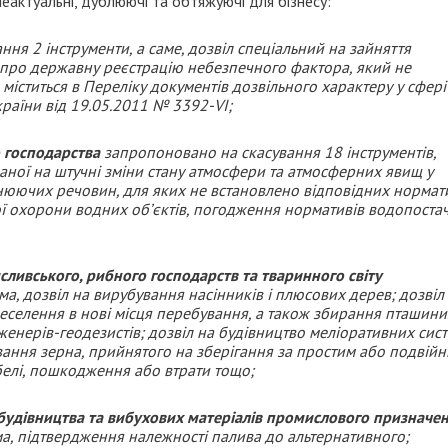
неактуальні, дублюючі та обтяжуючі для бізнесу:
ня 2 інструменти, а саме, дозвіл спеціальний на зайняття
 про державну реєстрацію небезпечного фактора, який не
міститься в Переліку документів дозвільного характеру у сфері
раїни від 19.05.2011 № 3392-VI;
 господарства
запропоновано на скасування 18 інструментів,
аної на штучні зміни стану атмосфери та атмосферних явищ у
нюючих речовин, для яких не встановлено відповідних нормат
ої охорони водних об’єктів, погодження нормативів водопоста
сливського, рибного господарств та тваринного світу
а, дозвіл на вирубування насінників і плюсових дерев; дозвіл
еселення в нові місця перебування, а також збирання пташини
женерів-геодезистів; дозвіл на будівництво меліоративних сист
вання зерна, прийнятого на зберігання за простим або подвій
белі, пошкодження або втрати тощо;
 будівництва та вибухових матеріалів промислового призначе
ма, підтвердження належності палива до альтернативного;