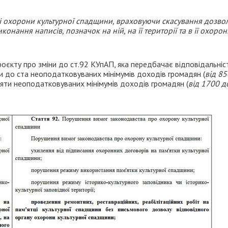
рі охорони культурної спадщини, враховуючи скасування дозво
иконання написів, позначок на ній, на її території та в її охорон
оєкту про зміни до ст.92 КУпАП, яка передбачає відповідальніс
и до ста неоподатковуваних мінімумів доходів громадян (
від 85
десяти неоподатковуваних мінімумів доходів громадян (
від 1700 д