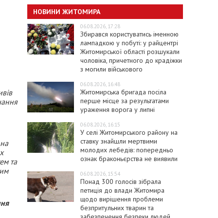
НОВИНИ ЖИТОМИРА
06.08.2026, 17:28
Збирався користуватись іменною
лампадкою у побуті: у райцентрі
Житомирської області розшукали
чоловіка, причетного до крадіжки
з могили військового
06.08.2026, 16:48
Житомирська бригада посіла
ивів
перше місце за результатами
чання
ураження ворога у липні
06.08.2026, 16:15
У селі Житомирського району на
ставку знайшли мертвими
 на
молодих лебедів: попередньо
х
ознак браконьєрства не виявили
ем та
ним
06.08.2026, 15:54
Понад 300 голосів зібрала
петиція до влади Житомира
щодо вирішення проблеми
ння
безпритульних тварин та
забезпечення безпеки людей