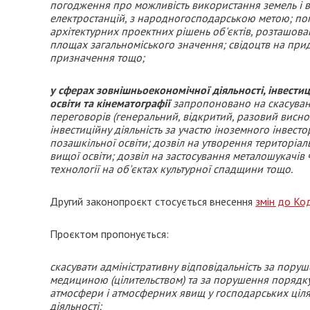
погодження про можливість використання земель і 
електростанцій, з народногосподарською метою; пог
архітектурних проектних рішень об'єктів, розташовани
площах загальноміського значення; свідоцтв на при
призначення тощо;
у сферах зовнішньоекономічної діяльності, інвестиц
освіти та кінематографії
запропоновано на скасуванн
переговорів (генеральний, відкритий, разовий виснов
інвестиційну діяльність за участю іноземного інвесто
позашкільної освіти; дозвіл на утворення територіа
вищої освіти; дозвіл на застосування металошукачі
технології на об'єктах культурної спадщини тощо.
Другий законопроєкт стосується внесення
змін до Ко
Проєктом пропонується:
скасувати адміністративну відповідальність за по
медициною (цілительством) та за порушення порядку 
атмосфери і атмосферних явищ у господарських ціля
діяльності;