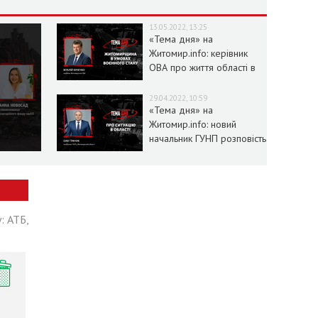
13.05.2022, 13:25
«Тема дня» на
Житомир.info: керівник
ОВА про життя області в
умовах воєнного стану
29.04.2022, 10:59
«Тема дня» на
Житомир.info: новий
начальник ГУНП розповість
про ситуацію в області
: АТБ,