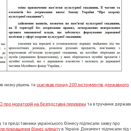
ив низку рішень та
скасував понад 200 інструментів державного
 про мораторій на безпідставні перевірки
та втручання держав
д та представники українського бізнесу підписали заяву про
ля покращення бізнес-клімат
у в Україні. Документ підписали під 