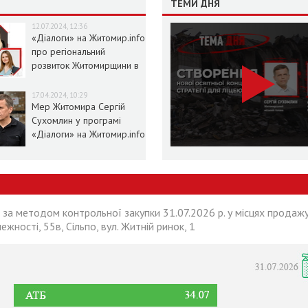
ТЕМИ ДНЯ
12.07.2024, 12:36
«Діалоги» на Житомир.info
про регіональний
розвиток Житомирщини в
умовах воєнного стану
17.04.2024, 10:29
Мер Житомира Сергій
Сухомлин у програмі
«Діалоги» на Житомир.info
 за методом контрольної закупки 31.07.2026 р. у місцях продажу
лежності, 55в, Сільпо, вул. Житній ринок, 1