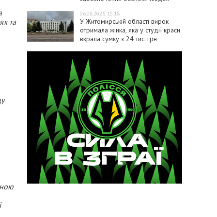
а
06.08.2026, 15:18
У Житомирській області вирок
ях та
отримала жінка, яка у студії краси
вкрала сумку з 24 тис. грн
ду
дною
ї