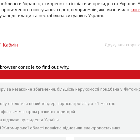
облено в Україні», створеної за ініціативи президента України. 
 проведеного опитування серед підприємців, яке визначило
клю
вані дії влади та нестабільна ситуація в Україні.
П
Кабмін
Друкувати сторінк
 browser console to find out why.
зру за незаконне збагачення, більшість нерухомості придбана у Житомир
ону оголосили новий тендер, вартість зросла до 21 млн грн
офільним міністром розвиток територій
а відзнаки президента України
лі Житомирської області повністю відновили електропостачання