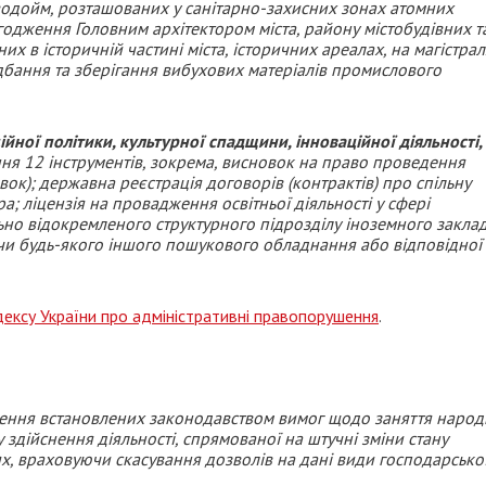
водойм, розташованих у санітарно-захисних зонах атомних
одження Головним архітектором міста, району містобудівних т
х в історичній частині міста, історичних ареалах, на магістрал
дбання та зберігання вибухових матеріалів промислового
ійної політики, культурної спадщини, інноваційної діяльності,
я 12 інструментів, зокрема, висновок на право проведення
ок); державна реєстрація договорів (контрактів) про спільну
ра; ліцензія на провадження освітньої діяльності у сфері
льно відокремленого структурного підрозділу іноземного закла
в чи будь-якого іншого пошукового обладнання або відповідної
дексу України про адміністративні правопорушення
.
рушення встановлених законодавством вимог щодо заняття наро
здійснення діяльності, спрямованої на штучні зміни стану
х, враховуючи скасування дозволів на дані види господарсько