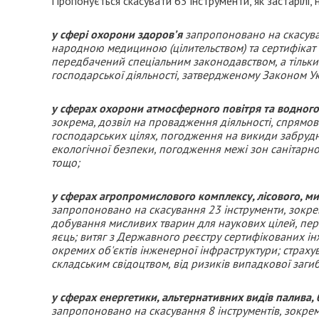
Пропонується скасувати 63 інструменти, як застарілі, 
у сфері охорони здоров’я
запропоновано на скасуван
народною медициною (цілительством) та сертифікат
передбачений спеціальним законодавством, а тільки 
господарської діяльності, затвердженому Законом Ук
у сферах охорони атмосферного повітря та водного
зокрема, дозвіл на провадження діяльності, спрямов
господарських цілях, погодження на викиди забруд
екологічної безпеки, погодження межі зон санітарн
тощо;
у сферах агропромислового комплексу, лісового, ми
запропоновано на скасування 23 інструменти, зокрем
добування мисливих тварин для наукових цілей, пер
яєць; витяг з Державного реєстру сертифікованих ін
окремих об'єктів інженерної інфраструктури; страху
складським свідоцтвом, від ризиків випадкової заги
у сферах енергетики, альтернативних видів палива,
запропоновано на скасування 8 інструментів, зокре