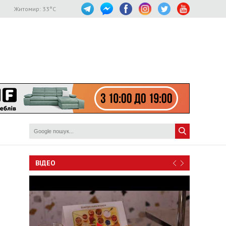
Житомир:
33
°C
ВІДЕО