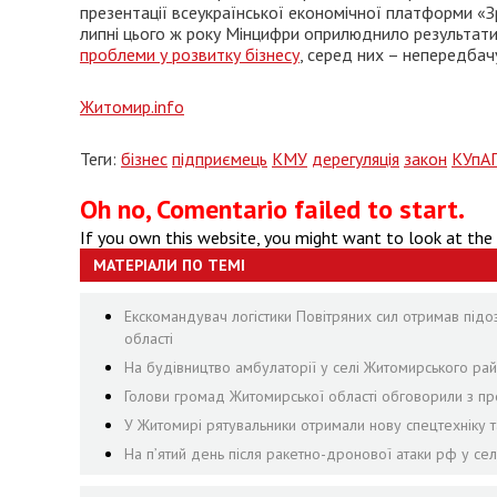
презентації всеукраїнської економічної платформи «Зр
липні цього ж року Мінцифри оприлюднило результати
проблеми у розвитку бізнесу
, серед них – непередбачу
Житомир.info
Теги:
бізнес
підприємець
КМУ
дерегуляція
закон
КУпА
Oh no, Comentario failed to start.
If you own this website, you might want to look at the
МАТЕРІАЛИ ПО ТЕМІ
Екскомандувач логістики Повітряних сил отримав підо
області
На будівництво амбулаторії у селі Житомирського рай
Голови громад Житомирської області обговорили з пр
У Житомирі рятувальники отримали нову спецтехніку т
На пʼятий день після ракетно-дронової атаки рф у се