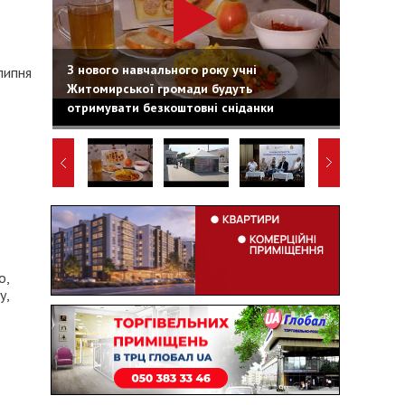
З нового навчального року учні
липня
Житомирської громади будуть
отримувати безкоштовні сніданки
о,
у,