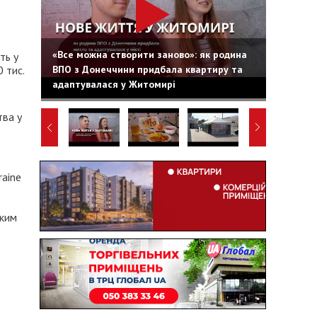
«Все можна створити заново»: як родина
ть у
ВПО з Донеччини придбала квартиру та
 тис.
адаптувалася у Житомирі
тва у
raine
ьким