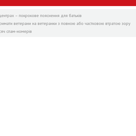
центрах – покрокове пояснення для батьків
отримати ветерани на ветеранки з повною або частковою втратою зору
сяч спам-номерів