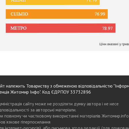
йт належить Товариству з обмеженою відповідальністю "Інформ
енція Житомир Інфо". Код ЄДРПОУ 33732896
міністрація сайту може не розділяти думку автора і не несе
дповідальності за авторські матеріали.
и повному чи частковому використанні матеріалів Житомир.info
ов’язкове гіперпосилання
ля інтернет-ресурсів), або письмова згода редакції (для друкова