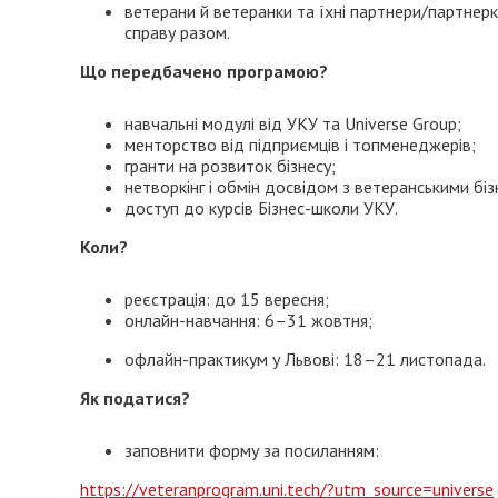
ветерани й ветеранки та їхні партнери/партнер
справу разом.
Що передбачено програмою?
навчальні модулі від УКУ та Universe Group;
менторство від підприємців і топменеджерів;
гранти на розвиток бізнесу;
нетворкінг і обмін досвідом з ветеранськими біз
доступ до курсів Бізнес-школи УКУ.
Коли?
реєстрація: до 15 вересня;
онлайн-навчання: 6–31 жовтня;
офлайн-практикум у Львові: 18–21 листопада.
Як податися?
заповнити форму за посиланням:
https://veteranprogram.uni.tech/?utm_source=universe