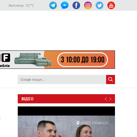
Житомир:
32
°C
ВІДЕО
а