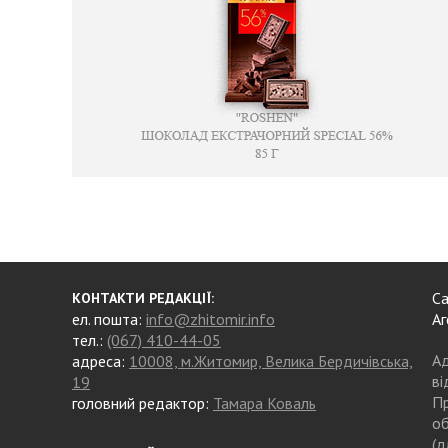
Са
КОНТАКТИ РЕДАКЦІЇ:
ел. пошта:
info@zhitomir.info
Аг
тел.:
(067) 410-44-05
Ад
адреса:
10008, м.Житомир, Велика Бердичівська,
ві
19
Пр
головний редактор:
Тамара Коваль
об
(д