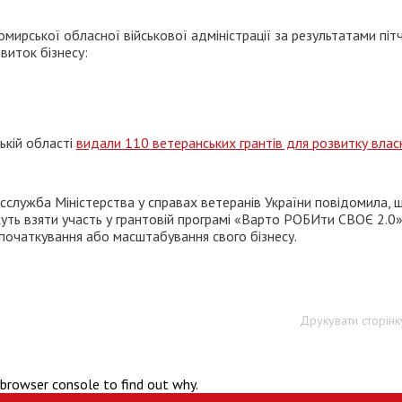
ирської обласної військової адміністрації за результатами піт
виток бізнесу:
ькій області
видали 110 ветеранських грантів для розвитку влас
есслужба Міністерства у справах ветеранів України повідомила, 
ожуть взяти участь у грантовій програмі «Варто РОБИти СВОЄ 2.0»
початкування або масштабування свого бізнесу.
Друкувати сторінк
 browser console to find out why.