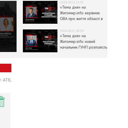
13.05.2022, 13:25
«Тема дня» на
Житомир.info: керівник
ОВА про життя області в
умовах воєнного стану
29.04.2022, 10:59
«Тема дня» на
Житомир.info: новий
начальник ГУНП розповість
про ситуацію в області
: АТБ,