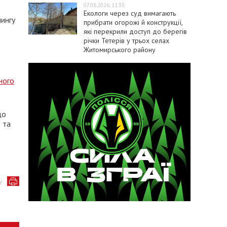
07.08.2026, 11:35
Екологи через суд вимагають
чингу
прибрати огорожі й конструкції,
які перекрили доступ до берегів
річки Тетерів у трьох селах
Житомирського району
ного
що
 та
у