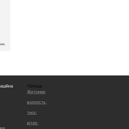
аційна
Погода
Житомир
вологість:
тиск:
вітер:
них