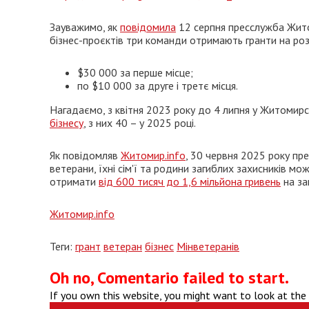
Зауважимо, як
повідомила
12 серпня пресслужба Житом
бізнес-проєктів три команди отримають гранти на роз
$30 000 за перше місце;
по $10 000 за друге і третє місця.
Нагадаємо, з квітня 2023 року до 4 липня у Житомирс
бізнесу
, з них 40 – у 2025 році.
Як повідомляв
Житомир.info
, 30 червня 2025 року пр
ветерани, їхні сім'ї та родини загиблих захисників м
отримати
від 600 тисяч до 1,6 мільйона гривень
на за
Житомир.info
Теги:
грант
ветеран
бізнес
Мінветеранів
Oh no, Comentario failed to start.
If you own this website, you might want to look at the