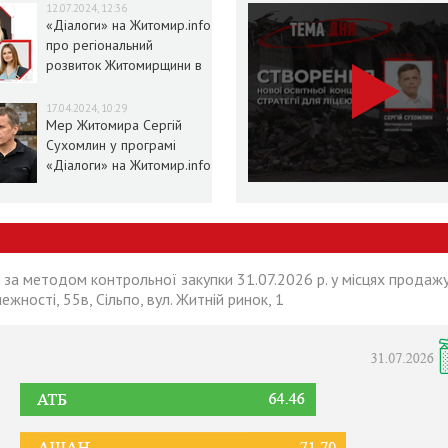
12.07.2024, 12:36
«Діалоги» на Житомир.info
про регіональний
розвиток Житомирщини в
умовах воєнного стану
17.04.2024, 10:29
Мер Житомира Сергій
Сухомлин у програмі
«Діалоги» на Житомир.info
 за методом контрольної закупки 31.07.2026 р. у місцях продажу
лежності, 55в, Сільпо, вул. Житній ринок, 1