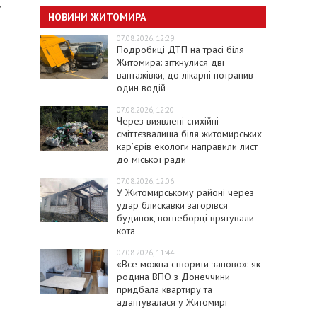
у
НОВИНИ ЖИТОМИРА
07.08.2026, 12:29
Подробиці ДТП на трасі біля
Житомира: зіткнулися дві
вантажівки, до лікарні потрапив
один водій
07.08.2026, 12:20
Через виявлені стихійні
сміттєзвалища біля житомирських
кар’єрів екологи направили лист
до міської ради
07.08.2026, 12:06
У Житомирському районі через
удар блискавки загорівся
будинок, вогнеборці врятували
кота
07.08.2026, 11:44
«Все можна створити заново»: як
родина ВПО з Донеччини
придбала квартиру та
адаптувалася у Житомирі