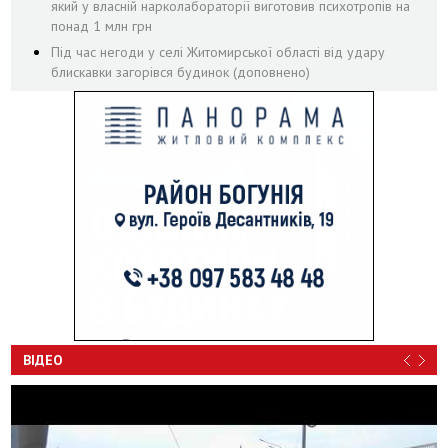
який у власній нарколабораторії виготовив психотропів на
понад 1 млн грн
Під час негоди у селі Житомирської області від удару
блискавки загорівся будинок (доповнено)
ВІДЕО