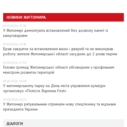
НОВИНИ ЖИТОМИРА
05.08.2026, 17:43
У Житомирі демонтують встановлений без дозволу намет із
канцтоварами
05.08.2026, 17:40
Брав завдаток за встановлення вікон і дверей та не виконував
роботу: жителя Житомирської області засудили до 2 років тюрми
05.08.2026, 17:34
Голови громад Житомирської області обговорили з профільним
міністром розвиток територій
05.08.2026, 16:44
У житомирському парку на День міста управління культури
організовує «Полісся. Вареник Fest»
05.08.2026, 16:31
У Житомирі рятувальники отримали нову спецтехніку та відзнаки
президента України
ДІАЛОГИ