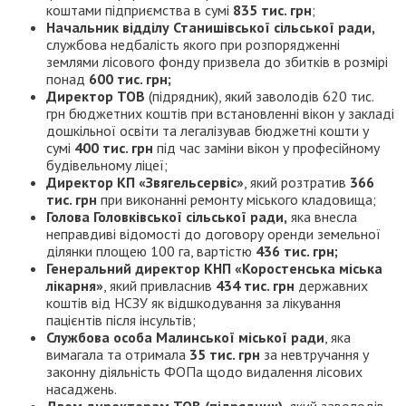
коштами підприємства в сумі
835 тис. грн
;
Начальник відділу Станишівської сільської ради,
службова недбалість якого при розпорядженні
землями лісового фонду призвела до збитків в розмірі
понад
600 тис. грн;
Директор ТОВ
(підрядник), який заволодів 620 тис.
грн бюджетних коштів при встановленні вікон у закладі
дошкільної освіти та легалізував бюджетні кошти у
сумі
400 тис. грн
під час заміни вікон у професійному
будівельному ліцеї;
Директор КП «Звягельсервіс»
, який розтратив
366
тис. грн
при виконанні ремонту міського кладовища;
Голова Головківської сільської ради,
яка внесла
неправдиві відомості до договору оренди земельної
ділянки площею 100 га, вартістю
436 тис. грн;
Генеральний директор КНП «Коростенська міська
лікарня»
, який привласнив
434 тис. грн
державних
коштів від НСЗУ як відшкодування за лікування
пацієнтів після інсультів;
Службова особа Малинської міської ради
, яка
вимагала та отримала
35 тис. грн
за невтручання у
законну діяльність ФОПа щодо видалення лісових
насаджень.
Двом директорам ТОВ (підрядник),
який заволодів