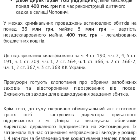
понад
400 тис. грн
під час реконструкції дитячого
садка в селищі Чоповичі.
У межах кримінальних проваджень встановлено збитків на
понад
33 млн грн
, майже
5 млн грн
– вартість
незадекларованого майна,
400 тис. грн
– легалізованих
бюджетних коштів.
Дії підозрюваних кваліфіковано за ч. 4 ст. 190, ч.ч. 2, 4, 5 ст.
191, ч. 1 ст. 209, ч.ч. 1, 2 ст. 364, ч. 1 ст. 366, ч. 2 ст. 366-2,
ч.ч. 1, 2 ст. 367, ч. 3 ст. 368 КК України.
Прокурори готують клопотання про обрання запобіжних
заходів та відсторонення підозрюваних від посад.
Вживаються заходи для відшкодування завданих збитків.
Крім того, до суду скеровано обвинувальний акт стосовно
трьох осіб – заступників директора приватного
підприємства з м. Дніпра та виконувача обов’язків
директора державного підприємства на Житомирщині. Їх
затримали під час отримання неправомірної вигоди у розмірі
1,4 млн грн за безперешкодне користування землею площею