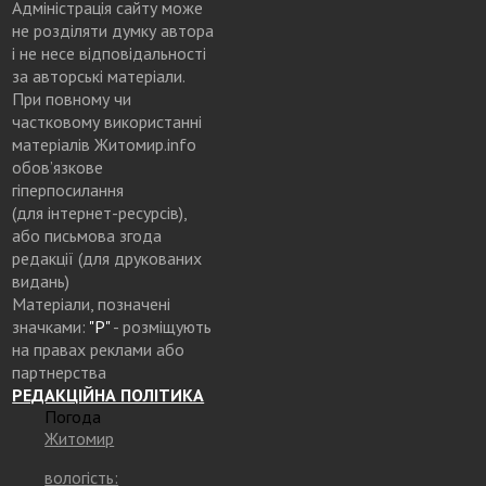
Адміністрація сайту може
не розділяти думку автора
і не несе відповідальності
за авторські матеріали.
При повному чи
частковому використанні
матеріалів Житомир.info
обов’язкове
гіперпосилання
(для інтернет-ресурсів),
або письмова згода
редакції (для друкованих
видань)
Матеріали, позначені
значками:
"Р"
- розміщують
на правах реклами або
партнерства
РЕДАКЦІЙНА ПОЛІТИКА
Погода
Житомир
вологість: