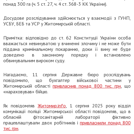
понад 300 га (ч. 5 ст. 27, ч. 4 ст. 368-3 КК України).
Досудове розслідування здійснюється у взаємодії з ГУНП,
УСБУ, БЕБ та УСР у Житомирській області.
Примітка: відповідно до ст. 62 Конституції України особа
вважається невинуватою у вчиненні злочину і не може бути
піддана кримінальному покаранню, доки її вину не буде
доведено в законному порядку і встановлено
обвинувальним вироком суду.
Нагадаємо, 11 серпня Державне бюро розслідувань
повідомило, що бухгалтер військової частини у
Житомирській області
привласнив понад 800 тис. грн
, що
«нараховував» бійцю.
Як повідомляв
Житомир.info
, 1 серпня 2025 року відділ
комунікації поліції Житомирської області повідомляв, що в
обласній фітосанітарній лабораторії фіктивно
працевлаштували двох робітників і
привласнили понад 800
тис. грн
.