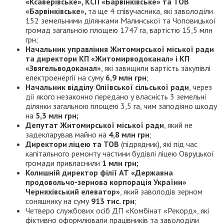
«Ксаверівське», КСП «Барвінківське» та ТОВ
«Барвінківське»,
та ще 4 співучасника, які заволоділи
152 земельними ділянками Малинської та Чоповицької
громад загальною площею 1747 га, вартістю 15,5 млн
грн;
Начальник управління Житомирської міської ради
та директори КП «Житомирводоканал» і КП
«Звягельводоканал»
, які завищили вартість закупівлі
електроенергії на суму
6,9 млн грн
;
Начальник відділу Оліївської сільської ради
, через
дії якого незаконно передано у власність 3 земельні
ділянки загальною площею 3,5 га, чим заподіяно шкоду
на
5,3 млн грн;
Депутат Житомирської міської ради
, який не
задекларував майно на
4,8 млн грн
;
Директори ліцею та ТОВ
(підрядник), які під час
капітального ремонту частини будівлі ліцею Овруцької
громади привласнили
1 млн грн;
Колишній директор філії АТ «Державна
продовольчо-зернова корпорація України»
Черняхівський елеватор»
, який заволодів зерном
соняшнику на суму
913 тис. грн
;
Четверо службових осіб ДП «Комбінат «Рекорд», які
фіктивно оформлювали працівників та заволоділи