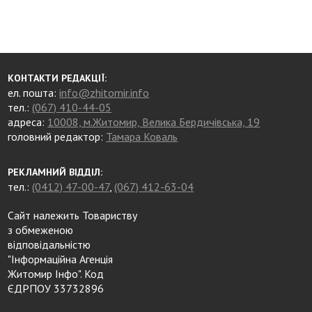
КОНТАКТИ РЕДАКЦІЇ:
ел. пошта:
info@zhitomir.info
тел.:
(067) 410-44-05
адреса:
10008, м.Житомир, Велика Бердичівська, 19
головний редактор:
Тамара Коваль
РЕКЛАМНИЙ ВІДДІЛ:
тел.:
(0412) 47-00-47
,
(067) 412-63-04
Сайт належить Товариству
з обмеженою
відповідальністю
"Інформаційна Агенція
Житомир Інфо". Код
ЄДРПОУ 33732896