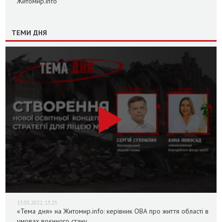
Житомир.info
ТЕМИ ДНЯ
13.05.2022, 13:25
«Тема дня» на Житомир.info: керівник ОВА про життя області в
умовах воєнного стану