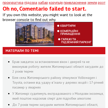
прокуратура
підозра
хабар
корупція
привласнення
земля
розтр
Oh no, Comentario failed to start.
If you own this website, you might want to look at the
browser console to find out why.
МАТЕРІАЛИ ПО ТЕМІ
Брав завдаток за встановлення вікон і дверей та не
виконував роботу: жителя Житомирської області засудили до
2 років тюрми
Біля села Житомирського району зіткнулися Volkswagen і
Toyota, остання від удару вʼїхала у дерево: водій і 17-річний
пасажир у лікарнях
У Житомирі судитимуть екстрадованого з Молдови іноземця,
який поштою надсилав спирт для підробки алкоголю
До 7 років тюрми засудили жителя Житомирської області,