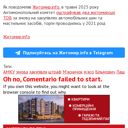
Як повідомляв
Житомир.info
, в травні 2025 року
Антимонопольний комітет
оштрафував два житомирські
ТОВ
за змову на закупівлях автомобільних шин та
мастильних засобів, торги проводились у 2021 році.
Житомир.info
Підписуйтесь на Житомир.info в Telegram
Теги:
АМКУ
змова
закупівля
штраф
М’ясничок
м’ясо
Більмович
Лашхі
Oh no, Comentario failed to start.
If you own this website, you might want to look at the
browser console to find out why.