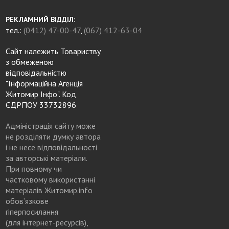
РЕКЛАМНИЙ ВІДДІЛ:
тел.:
(0412) 47-00-47
,
(067) 412-63-04
Сайт належить Товариству
з обмеженою
відповідальністю
"Інформаційна Агенція
Житомир Інфо". Код
ЄДРПОУ 33732896
Адміністрація сайту може
не розділяти думку автора
і не несе відповідальності
за авторські матеріали.
При повному чи
частковому використанні
матеріалів Житомир.info
обов’язкове
гіперпосилання
(для інтернет-ресурсів),