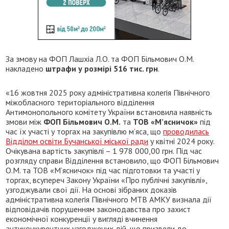
За змову на ФОП Лашхіа Л.О. та ФОП Більмович О.М.
накладено
штрафи у розмірі 516 тис. грн
.
«16 жовтня 2025 року адміністративна колегія Північного
міжобласного територіального відділення
Антимонопольного комітету України встановила наявність
змови між
ФОП Більмович О.М.
та
ТОВ «М’ясничок»
під
час їх участі у торгах на закупівлю м’яса, що
проводилась
Відділом освіти Бучанської міської ради
у квітні 2024 року.
Очікувана вартість закупівлі – 1 978 000,00 грн. Під час
розгляду справи Відділення встановило, що ФОП Більмович
О.М. та ТОВ «М’ясничок» під час підготовки та участі у
торгах, всупереч Закону України «Про публічні закупівлі»,
узгоджували свої дії. На основі зібраних доказів
адміністративна колегія Північного МТВ АМКУ визнала дії
відповідачів порушенням законодавства про захист
економічної конкуренції у вигляді вчинення
антиконкурентних узгоджених дій, що призвели до