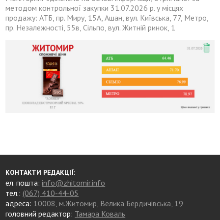
методом контрольної закупки 31.07.2026 р. у місцях
продажу: АТБ, пр. Миру, 15А, Ашан, вул. Київська, 77, Метро,
пр. Незалежності, 55в, Сільпо, вул. Житній ринок, 1
КОНТАКТИ РЕДАКЦІЇ:
ел. пошта:
info@zhitomir.info
тел.:
(067) 410-44-05
адреса:
10008, м.Житомир, Велика Бердичівська, 19
головний редактор:
Тамара Коваль