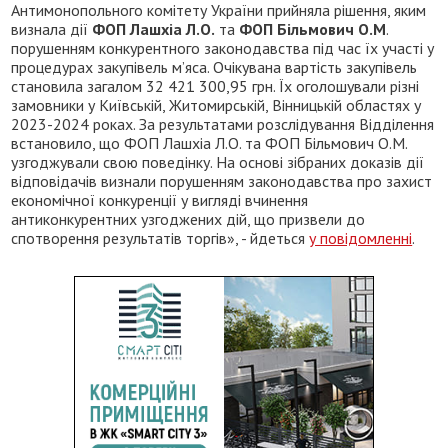
Антимонопольного комітету України прийняла рішення, яким
визнала дії
ФОП Лашхіа Л.О.
та
ФОП Більмович О.М
.
порушенням конкурентного законодавства під час їх участі у
процедурах закупівель м’яса. Очікувана вартість закупівель
становила загалом 32 421 300,95 грн. Їх оголошували різні
замовники у Київській, Житомирській, Вінницькій областях у
2023-2024 роках. За результатами розслідування Відділення
встановило, що ФОП Лашхіа Л.О. та ФОП Більмович О.М.
узгоджували свою поведінку. На основі зібраних доказів дії
відповідачів визнали порушенням законодавства про захист
економічної конкуренції у вигляді вчинення
антиконкурентних узгоджених дій, що призвели до
спотворення результатів торгів», - йдеться
у повідомленні
.