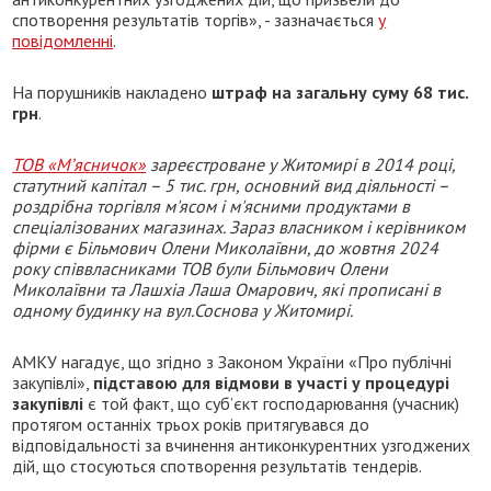
спотворення результатів торгів», - зазначається
у
повідомленні
.
На порушників накладено
штраф на загальну суму 68 тис.
грн
.
ТОВ «М’ясничок»
зареєстроване у Житомирі в 2014 році,
статутний капітал – 5 тис. грн, основний вид діяльності –
роздрібна торгівля м'ясом і м'ясними продуктами в
спеціалізованих магазинах. Зараз власником і керівником
фірми є Більмович Олени Миколаївни, до жовтня 2024
року співвласниками ТОВ були Більмович Олени
Миколаївни та Лашхіа Лаша Омарович, які прописані в
одному будинку на вул.Соснова у Житомирі.
АМКУ нагадує, що згідно з Законом України «Про публічні
закупівлі»,
підставою для відмови в участі у процедурі
закупівлі
є той факт, що суб’єкт господарювання (учасник)
протягом останніх трьох років притягувався до
відповідальності за вчинення антиконкурентних узгоджених
дій, що стосуються спотворення результатів тендерів.