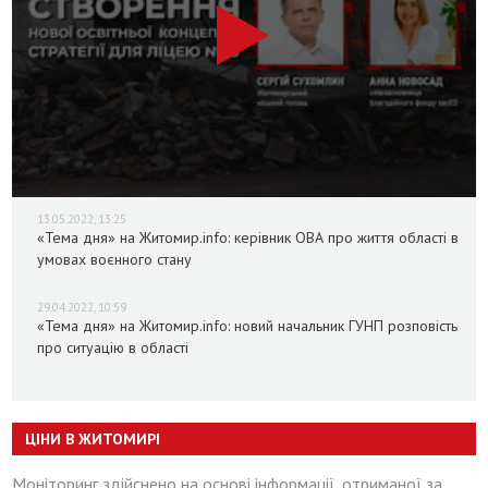
13.05.2022, 13:25
«Тема дня» на Житомир.info: керівник ОВА про життя області в
умовах воєнного стану
29.04.2022, 10:59
«Тема дня» на Житомир.info: новий начальник ГУНП розповість
про ситуацію в області
ЦІНИ В ЖИТОМИРІ
Моніторинг здійснено на основі інформації, отриманої за