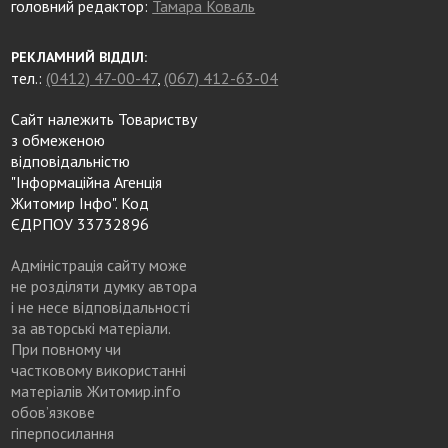
головний редактор:
Тамара Коваль
РЕКЛАМНИЙ ВІДДІЛ:
тел.:
(0412) 47-00-47
,
(067) 412-63-04
Сайт належить Товариству
з обмеженою
відповідальністю
"Інформаційна Агенція
Житомир Інфо". Код
ЄДРПОУ 33732896
Адміністрація сайту може
не розділяти думку автора
і не несе відповідальності
за авторські матеріали.
При повному чи
частковому використанні
матеріалів Житомир.info
обов’язкове
гіперпосилання