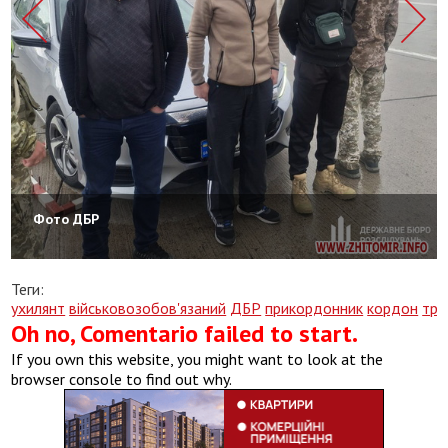
Фото ДБР
Теги:
ухилянт
військовозобов'язаний
ДБР
прикордонник
кордон
тра
Oh no, Comentario failed to start.
If you own this website, you might want to look at the
browser console to find out why.