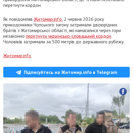
перетнути кордон.
Як повідомляв
Житомир.info
, 2 червня 2026 року
прикодонники Чопського загону затримали двоюрідних
братів з Житомирської області, які намагалися через гори
незаконно
перетнути українсько-словацький кордон
.
Чоловіків затримали за 500 метрів до державного рубежу.
Житомир.info
Підписуйтесь на Житомир.info в Telegram