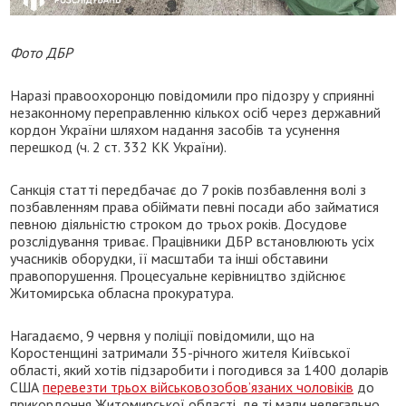
Фото ДБР
Наразі правоохоронцю повідомили про підозру у сприянні
незаконному переправленню кількох осіб через державний
кордон України шляхом надання засобів та усунення
перешкод (ч. 2 ст. 332 КК України).
Санкція статті передбачає до 7 років позбавлення волі з
позбавленням права обіймати певні посади або займатися
певною діяльністю строком до трьох років. Досудове
розслідування триває. Працівники ДБР встановлюють усіх
учасників оборудки, її масштаби та інші обставини
правопорушення. Процесуальне керівництво здійснює
Житомирська обласна прокуратура.
Нагадаємо, 9 червня у поліції повідомили, що на
Коростенщині затримали 35-річного жителя Київської
області, який хотів підзаробити і погодився за 1400 доларів
США
перевезти трьох військовозобов’язаних чоловіків
до
прикордоння Житомирської області, де ті мали нелегально