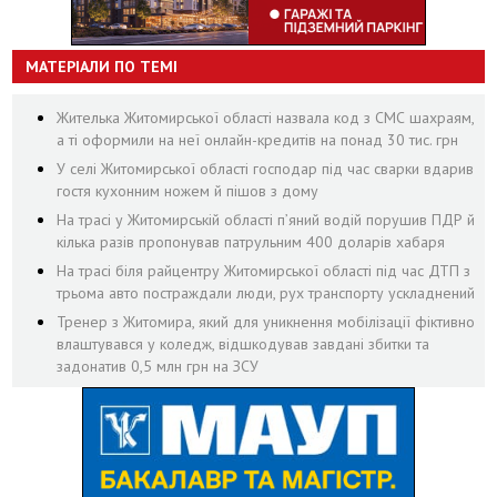
МАТЕРІАЛИ ПО ТЕМІ
Жителька Житомирської області назвала код з СМС шахраям,
а ті оформили на неї онлайн-кредитів на понад 30 тис. грн
У селі Житомирської області господар під час сварки вдарив
гостя кухонним ножем й пішов з дому
На трасі у Житомирській області п’яний водій порушив ПДР й
кілька разів пропонував патрульним 400 доларів хабаря
На трасі біля райцентру Житомирської області під час ДТП з
трьома авто постраждали люди, рух транспорту ускладнений
Тренер з Житомира, який для уникнення мобілізації фіктивно
влаштувався у коледж, відшкодував завдані збитки та
задонатив 0,5 млн грн на ЗСУ