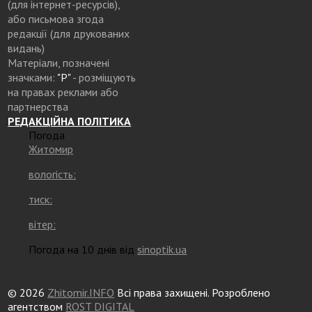
(для інтернет-ресурсів),
або письмова згода
редакції (для друкованих
видань)
Матеріали, позначені
значками:
"Р"
- розміщують
на правах реклами або
партнерства
РЕДАКЦІЙНА ПОЛІТИКА
Погода
Житомир
вологість:
тиск:
вітер:
Погода на 10 днів від
sinoptik.ua
© 2026
Zhitomir.INFO
Всі права захищені. Розроблено
агентством
ROST DIGITAL