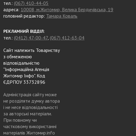
тел.:
(067) 410-44-05
адреса:
10008, м.Житомир, Велика Бердичівська, 19
головний редактор:
Тамара Коваль
РЕКЛАМНИЙ ВІДДІЛ:
тел.:
(0412) 47-00-47
,
(067) 412-63-04
Сайт належить Товариству
з обмеженою
відповідальністю
"Інформаційна Агенція
Житомир Інфо". Код
ЄДРПОУ 33732896
Адміністрація сайту може
не розділяти думку автора
і не несе відповідальності
за авторські матеріали.
При повному чи
частковому використанні
матеріалів Житомир.info