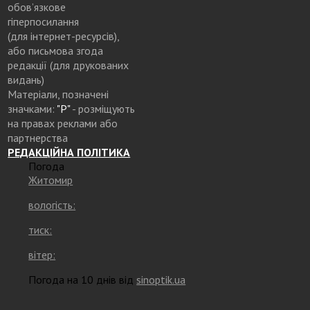
обов’язкове
гіперпосилання
(для інтернет-ресурсів),
або письмова згода
редакції (для друкованих
видань)
Матеріали, позначені
значками:
"Р"
- розміщують
на правах реклами або
партнерства
РЕДАКЦІЙНА ПОЛІТИКА
Погода
Житомир
вологість:
тиск:
вітер:
Погода на 10 днів від
sinoptik.ua