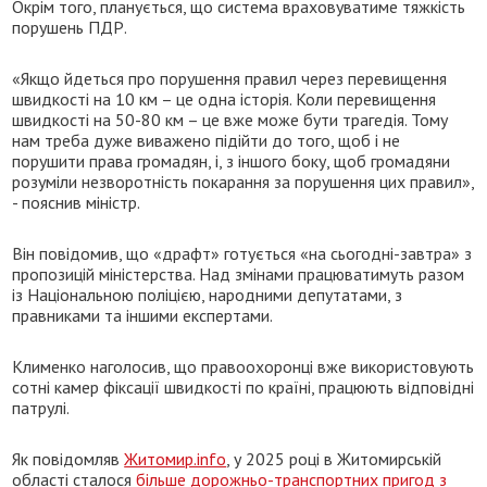
Окрім того, планується, що система враховуватиме тяжкість
порушень ПДР.
«Якщо йдеться про порушення правил через перевищення
швидкості на 10 км – це одна історія. Коли перевищення
швидкості на 50-80 км – це вже може бути трагедія. Тому
нам треба дуже виважено підійти до того, щоб і не
порушити права громадян, і, з іншого боку, щоб громадяни
розуміли незворотність покарання за порушення цих правил»,
- пояснив міністр.
Він повідомив, що «драфт» готується «на сьогодні-завтра» з
пропозицій міністерства. Над змінами працюватимуть разом
із Національною поліцією, народними депутатами, з
правниками та іншими експертами.
Клименко наголосив, що правоохоронці вже використовують
сотні камер фіксації швидкості по країні, працюють відповідні
патрулі.
Як повідомляв
Житомир.info
, у 2025 році в Житомирській
області сталося
більше дорожньо-транспортних пригод з