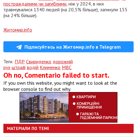
постраждалими чи загиблими
, ніж у 2024, в них
травмувалися 1340 людей (на 20,5% більше), загинули 155
(на 24% більше).
Житомир.info
Підписуйтесь на Житомир.info в Telegram
Теги:
ПДР
Свириденко
дорожній
рух
штраф
водій
Клименко
МВС
Oh no, Comentario failed to start.
If you own this website, you might want to look at the
browser console to find out why.
МАТЕРІАЛИ ПО ТЕМІ