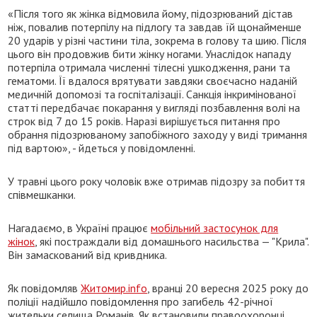
«Після того як жінка відмовила йому, підозрюваний дістав
ніж, повалив потерпілу на підлогу та завдав їй щонайменше
20 ударів у різні частини тіла, зокрема в голову та шию. Після
цього він продовжив бити жінку ногами. Унаслідок нападу
потерпіла отримала численні тілесні ушкодження, рани та
гематоми. Її вдалося врятувати завдяки своєчасно наданій
медичній допомозі та госпіталізації. Санкція інкримінованої
статті передбачає покарання у вигляді позбавлення волі на
строк від 7 до 15 років. Наразі вирішується питання про
обрання підозрюваному запобіжного заходу у виді тримання
під вартою», - йдеться у повідомленні.
У травні цього року чоловік вже отримав підозру за побиття
співмешканки.
Нагадаємо, в Україні працює
мобільний застосунок для
жінок
, які постраждали від домашнього насильства — "Крила".
Він замаскований від кривдника.
Як повідомляв
Житомир.info
, вранці 20 вересня 2025 року до
поліції надійшло повідомлення про загибель 42-річної
жительки селища Романів. Як встановили правоохоронці,