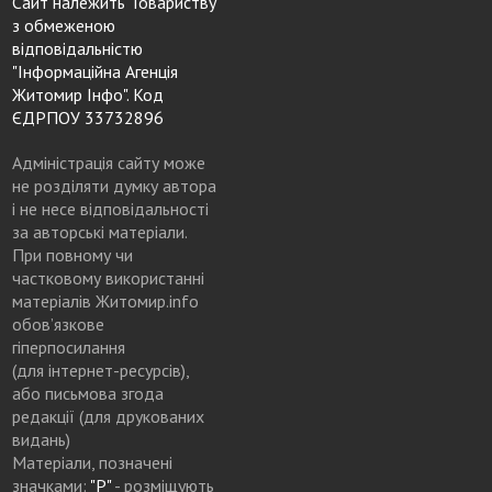
Сайт належить Товариству
з обмеженою
відповідальністю
"Інформаційна Агенція
Житомир Інфо". Код
ЄДРПОУ 33732896
Адміністрація сайту може
не розділяти думку автора
і не несе відповідальності
за авторські матеріали.
При повному чи
частковому використанні
матеріалів Житомир.info
обов’язкове
гіперпосилання
(для інтернет-ресурсів),
або письмова згода
редакції (для друкованих
видань)
Матеріали, позначені
значками:
"Р"
- розміщують