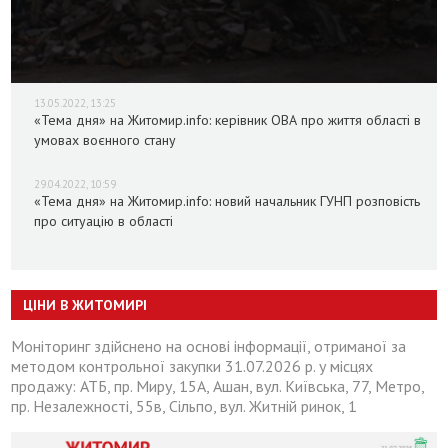
13.05.2022, 13:25
«Тема дня» на Житомир.info: керівник ОВА про життя області в
умовах воєнного стану
29.04.2022, 10:59
«Тема дня» на Житомир.info: новий начальник ГУНП розповість
про ситуацію в області
ЦІНИ В ЖИТОМИРІ
Моніторинг здійснено на основі інформації, отриманої за
методом контрольної закупки 31.07.2026 р. у місцях
продажу: АТБ, пр. Миру, 15А, Ашан, вул. Київська, 77, Метро,
пр. Незалежності, 55в, Сільпо, вул. Житній ринок, 1