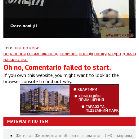
Фото поліції
Теги:
ніж
ножове
поранення
співмешканець
колишня
поліція
прокуратура
домаш
насильство
Oh no, Comentario failed to start.
If you own this website, you might want to look at the
browser console to find out why.
МАТЕРІАЛИ ПО ТЕМІ
Жителька Житомирської області назвала код з СМС шахраям,