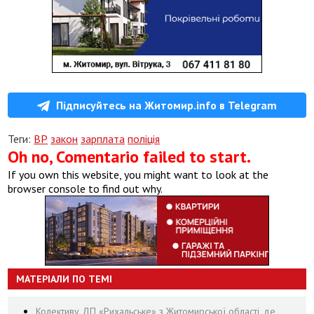
Підписуйтесь на Житомир.info в Telegram
Теги:
ВР
закон
зарплата
поліція
Oh no, Comentario failed to start.
If you own this website, you might want to look at the
browser console to find out why.
МАТЕРІАЛИ ПО ТЕМІ
Колективу ДП «Рихальське» з Житомирської області, де