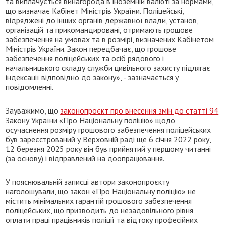
та виплачується винагорода в іноземній валюті за нормами,
що визначає Кабінет Міністрів України. Поліцейські,
відряджені до інших органів державної влади, установ,
організацій та прикомандировані, отримають грошове
забезпечення на умовах та в розмірі, визначених Кабінетом
Міністрів України. Закон передбачає, що грошове
забезпечення поліцейських та осіб рядового і
начальницького складу служби цивільного захисту підлягає
індексації відповідно до закону», - зазначається у
повідомленні.
Зауважимо, що
законопроєкт про внесення змін до статті 94
Закону України «Про Національну поліцію» щодо
осучаснення розміру грошового забезпечення поліцейських
був зареєстрований у Верховній раді ще 6 січня 2022 року,
12 березня 2025 року він був прийнятий у першому читанні
(за основу) і відправлений на доопрацювання.
У пояснювальній записці автори законопроєкту
наголошували, що закон «Про Національну поліцію» не
містить мінімальних гарантій грошового забезпечення
поліцейських, що призводить до незадовільного рівня
оплати праці працівників поліції та відтоку професійних