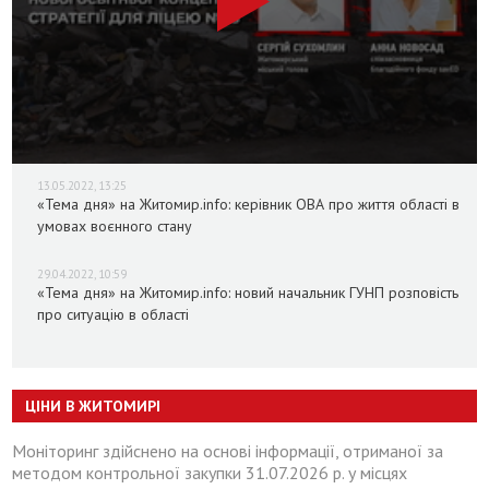
13.05.2022, 13:25
«Тема дня» на Житомир.info: керівник ОВА про життя області в
умовах воєнного стану
29.04.2022, 10:59
«Тема дня» на Житомир.info: новий начальник ГУНП розповість
про ситуацію в області
ЦІНИ В ЖИТОМИРІ
Моніторинг здійснено на основі інформації, отриманої за
методом контрольної закупки 31.07.2026 р. у місцях