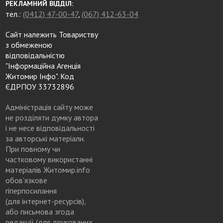
РЕКЛАМНИЙ ВІДДІЛ:
тел.:
(0412) 47-00-47
,
(067) 412-63-04
Сайт належить Товариству
з обмеженою
відповідальністю
"Інформаційна Агенція
Житомир Інфо". Код
ЄДРПОУ 33732896
Адміністрація сайту може
не розділяти думку автора
і не несе відповідальності
за авторські матеріали.
При повному чи
частковому використанні
матеріалів Житомир.info
обов’язкове
гіперпосилання
(для інтернет-ресурсів),
або письмова згода
редакції (для друкованих