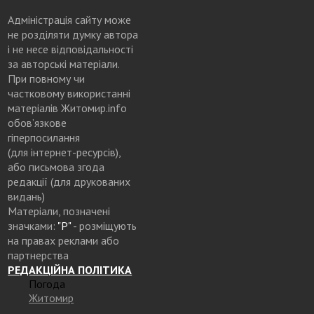
Адміністрація сайту може
не розділяти думку автора
і не несе відповідальності
за авторські матеріали.
При повному чи
частковому використанні
матеріалів Житомир.info
обов’язкове
гіперпосилання
(для інтернет-ресурсів),
або письмова згода
редакції (для друкованих
видань)
Матеріали, позначені
значками:
"Р"
- розміщують
на правах реклами або
партнерства
РЕДАКЦІЙНА ПОЛІТИКА
Погода
Житомир