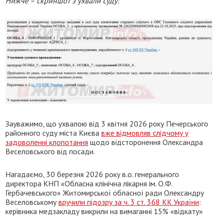
Нижче – скриншот з ухвали суду:
Зауважимо, що ухвалою від 3 квітня 2026 року Печерського
районного суду міста Києва
вже відмовляв слідчому у
задоволенні клопотання
щодо відсторонення Олександра
Веселовського від посади.
Нагадаємо, 30 березня 2026 року в.о. генерального
директора КНП «Обласна клінічна лікарня ім. О.Ф.
Гербачевського» Житомирської обласної ради Олександру
Веселовському
вручили підозру за ч. 3 ст. 368 КК України
:
керівника медзакладу викрили на вимаганні 15% «відкату»