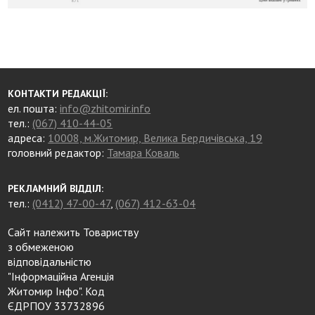
КОНТАКТИ РЕДАКЦІЇ:
ел. пошта:
info@zhitomir.info
тел.:
(067) 410-44-05
адреса:
10008, м.Житомир, Велика Бердичівська, 19
головний редактор:
Тамара Коваль
РЕКЛАМНИЙ ВІДДІЛ:
тел.:
(0412) 47-00-47
,
(067) 412-63-04
Сайт належить Товариству
з обмеженою
відповідальністю
"Інформаційна Агенція
Житомир Інфо". Код
ЄДРПОУ 33732896