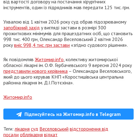
від вартості договору на постачання хірургічних
інструментів, один із підрядників мав передати 125 тис. грн.
Ухвалою від 1 квітня 2026 року суд обрав підозрюваному
запобіжний захід
у вигляді застави в розмірі 300
прожиткових мінімумів для працездатних осіб, що становить
998 тис. 400 грн, Олександр Веселовський 2 квітня 2026
року
вніс 998,4 тис. грн застави
«згідно судового рішення».
Як повідомляв
Житомир.info
, колективу житомирської
обласної лікарні ім. О.Ф. Гербачевського 9 вересня 2024 року
представили нового керівника
– Олександра Веселовського,
який до цього керував КНП «Коростишівська центральна
районна лікарня ім. Д.І.Потєхіна».
Житомир.info
Підписуйтесь на Житомир.info в Telegram
Теги:
лікарня
суд
Веселовський
відсторонення від
посади
обллікарня
відкат