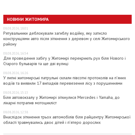
НОВИНИ ЖИТОМИРА
08.08.2026, 18:01
Рятувальники деблокували загиблу водійку, яку затисло
конструкціями авто після зіткнення з деревом у селі Житомирського
району
08.08.2026, 16:54
Для проведення забігу у Житомирі перекриють рух біля Нового і
Старого бульварів та ще дві вулиці
08.08.2026, 16:26
У липні житомирські патрульні склали півсотні протоколів на пʼяних
водіїв та виявили 17 випадків перевезення лісу з порушеннями
08.08.2026, 15:13
Біля автовокзалу у Житомирі зіткнулися Mercedes і Yamaha, до
лікарні потрапив мотоцикліст
08.08.2026, 12:38
Внаслідок зіткнення трьох автомобілів біля райцентру Житомирської
області травмувались двоє дітей і пʼятеро дорослих