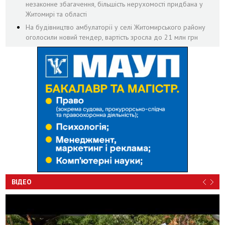
незаконне збагачення, більшість нерухомості придбана у
Житомирі та області
На будівництво амбулаторії у селі Житомирського району
оголосили новий тендер, вартість зросла до 21 млн грн
ВІДЕО