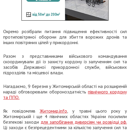
Окремо розібрали питання підвищення ефективності сил
протиповітряної оборони для збиття ворожих дронів та
інших повітряних цілей у прикордонні.
Разом з представниками військового командування
скоординували дії із захисту кордону із залученням сил та
засобів Державної прикордонної служби, військових
підрозділів та місцевої влади.
Нагадаємо, 9 березня у Житомирській області на розширеній
нараді обговорювали обороноздатність
північного кордону
та ППО.
Як повідомляв
Житомир.info
, у травні цього року у
Житомирській і ще 4 північних областях України посилили
безпекові заходи
для запобігання диверсіям чи розвідці рф.
Ці заходи є безпрецедентними за кількістю залучення сил та