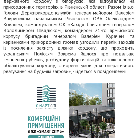
державного кордону з білоруссю, яка відбувалася на
прикордонних територіях в Рівненській області. Разом із в.о.
Голови Держприкордонслужби генерал-майором Валерієм
Вавринюком, начальником Рівненської ОВА Олександром
Ковалем, командувачем ОК «Захід» бригадним генералом
Володимиром Швадюком, командиром 21-го армійського
корпусу бригадним генералом Валерієм Курачем та
керівниками прикордонних громад узгодили перелік заходів
із посилення захисту ділянки кордону, що проходить
українським Поліссям. Зокрема йшлося про подальше
зміцнення рубежів, розбудову фортифікацій та інженерного
облаштування кордону, створенн умов для оперативного
реагування на будь-які загрози», - йдеться в повідомленні.