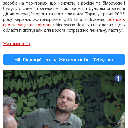
засобів на територіях, що межують з росією та білоруссю і
будуть дієвим стримуючим фактором на будь-які агресивні
дії чи операції ворога та його союзника. Торік, у травні 2025
року, керівник Житомирської ОВА Віталій Бунечко
розповів
про ситуацію на кордоні
з білоруссю. Тоді він наголосив, що в
області підготували для ворога «справжню пекельну пастку».
Житомир.info
Підписуйтесь на Житомир.info в Telegram