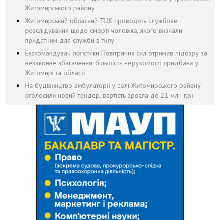
Житомирського району
Житомирський обласний ТЦК проводить службове
розслідування щодо смерті чоловіка, якого визнали
придатним для служби в тилу
Екскомандувач логістики Повітряних сил отримав підозру за
незаконне збагачення, більшість нерухомості придбана у
Житомирі та області
На будівництво амбулаторії у селі Житомирського району
оголосили новий тендер, вартість зросла до 21 млн грн