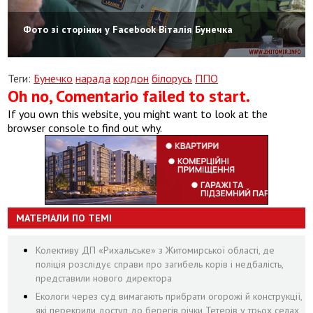
Фото зі сторінки у Facebook Віталія Бунечка
Теги:
Бунечко
нарада
кордон
білорусь
ППО
Oh no, Comentario failed to start.
If you own this website, you might want to look at the
browser console to find out why.
МАТЕРІАЛИ ПО ТЕМІ
Колективу ДП «Рихальське» з Житомирської області, де
поліція розслідує справи про загибель корів і недбалість,
представили нового директора
Екологи через суд вимагають прибрати огорожі й конструкції,
які перекрили доступ до берегів річки Тетерів у трьох селах