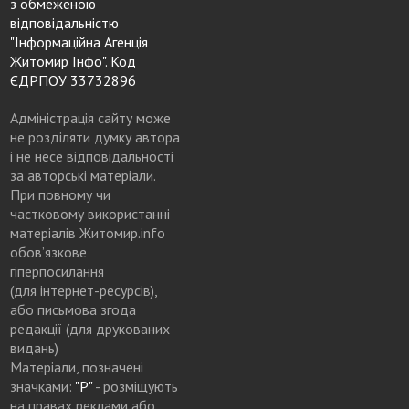
з обмеженою
відповідальністю
"Інформаційна Агенція
Житомир Інфо". Код
ЄДРПОУ 33732896
Адміністрація сайту може
не розділяти думку автора
і не несе відповідальності
за авторські матеріали.
При повному чи
частковому використанні
матеріалів Житомир.info
обов’язкове
гіперпосилання
(для інтернет-ресурсів),
або письмова згода
редакції (для друкованих
видань)
Матеріали, позначені
значками:
"Р"
- розміщують
на правах реклами або