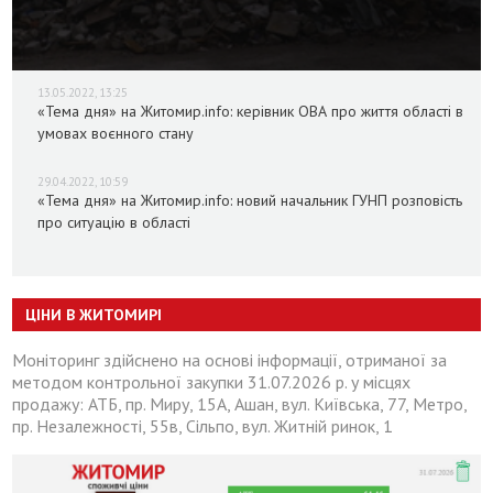
13.05.2022, 13:25
«Тема дня» на Житомир.info: керівник ОВА про життя області в
умовах воєнного стану
29.04.2022, 10:59
«Тема дня» на Житомир.info: новий начальник ГУНП розповість
про ситуацію в області
ЦІНИ В ЖИТОМИРІ
Моніторинг здійснено на основі інформації, отриманої за
методом контрольної закупки 31.07.2026 р. у місцях
продажу: АТБ, пр. Миру, 15А, Ашан, вул. Київська, 77, Метро,
пр. Незалежності, 55в, Сільпо, вул. Житній ринок, 1