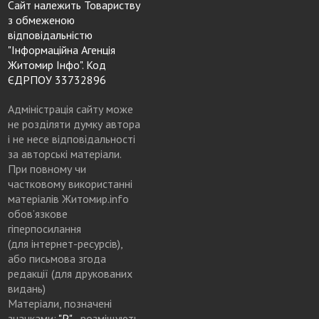
Сайт належить Товариству
з обмеженою
відповідальністю
"Інформаційна Агенція
Житомир Інфо". Код
ЄДРПОУ 33732896
Адміністрація сайту може
не розділяти думку автора
і не несе відповідальності
за авторські матеріали.
При повному чи
частковому використанні
матеріалів Житомир.info
обов’язкове
гіперпосилання
(для інтернет-ресурсів),
або письмова згода
редакції (для друкованих
видань)
Матеріали, позначені
значками:
"Р"
- розміщують