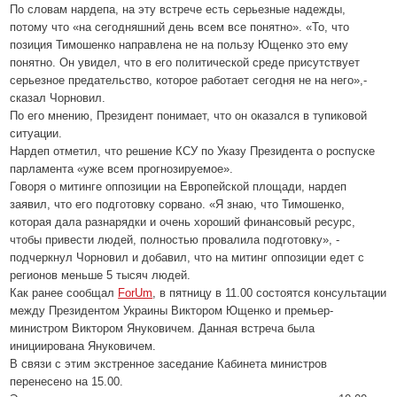
По словам нардепа, на эту встрече есть серьезные надежды,
потому что «на сегодняшний день всем все понятно». «То, что
позиция Тимошенко направлена не на пользу Ющенко это ему
понятно. Он увидел, что в его политической среде присутствует
серьезное предательство, которое работает сегодня не на него»,-
сказал Чорновил.
По его мнению, Президент понимает, что он оказался в тупиковой
ситуации.
Нардеп отметил, что решение КСУ по Указу Президента о роспуске
парламента «уже всем прогнозируемое».
Говоря о митинге оппозиции на Европейской площади, нардеп
заявил, что его подготовку сорвано. «Я знаю, что Тимошенко,
которая дала разнарядки и очень хороший финансовый ресурс,
чтобы привести людей, полностью провалила подготовку», -
подчеркнул Чорновил и добавил, что на митинг оппозиции едет с
регионов меньше 5 тысяч людей.
Как ранее сообщал
ForUm
, в пятницу в 11.00 состоятся консультации
между Президентом Украины Виктором Ющенко и премьер-
министром Виктором Януковичем. Данная встреча была
инициирована Януковичем.
В связи с этим экстренное заседание Кабинета министров
перенесено на 15.00.