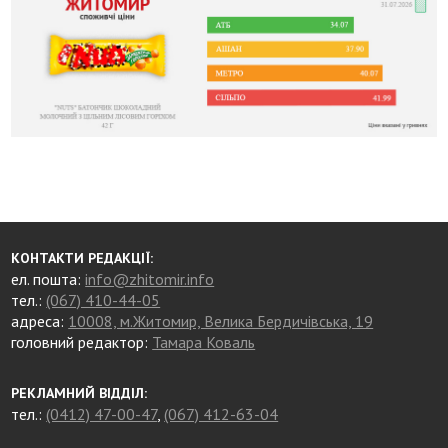
КОНТАКТИ РЕДАКЦІЇ:
ел. пошта:
info@zhitomir.info
тел.:
(067) 410-44-05
адреса:
10008, м.Житомир, Велика Бердичівська, 19
головний редактор:
Тамара Коваль
РЕКЛАМНИЙ ВІДДІЛ:
тел.:
(0412) 47-00-47
,
(067) 412-63-04