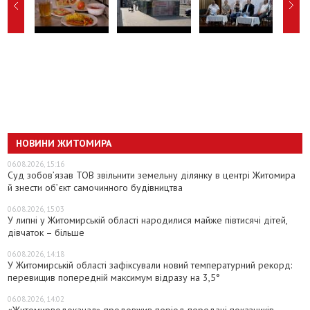
НОВИНИ ЖИТОМИРА
06.08.2026, 15:16
Суд зобов’язав ТОВ звільнити земельну ділянку в центрі Житомира
й знести об’єкт самочинного будівництва
06.08.2026, 15:03
У липні у Житомирській області народилися майже півтисячі дітей,
дівчаток – більше
06.08.2026, 14:18
У Житомирській області зафіксували новий температурний рекорд:
перевищив попередній максимум відразу на 3,5°
06.08.2026, 14:02
«Житомирводоканал» продовжив період передачі показників