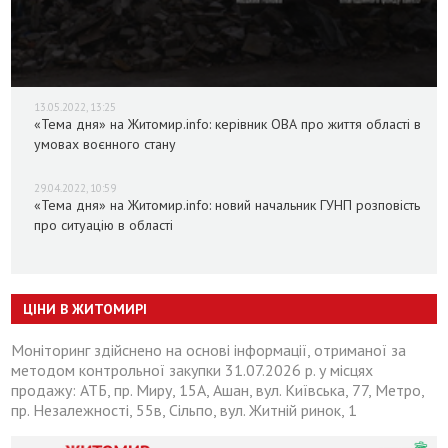
13.05.2022, 13:25
«Тема дня» на Житомир.info: керівник ОВА про життя області в
умовах воєнного стану
29.04.2022, 10:59
«Тема дня» на Житомир.info: новий начальник ГУНП розповість
про ситуацію в області
ЦІНИ В ЖИТОМИРІ
Моніторинг здійснено на основі інформації, отриманої за
методом контрольної закупки 31.07.2026 р. у місцях
продажу: АТБ, пр. Миру, 15А, Ашан, вул. Київська, 77, Метро,
пр. Незалежності, 55в, Сільпо, вул. Житній ринок, 1