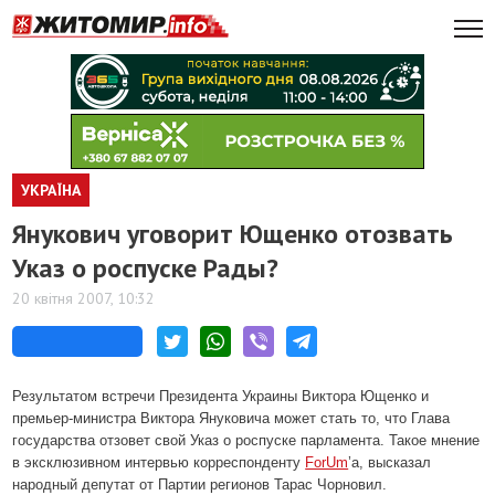
УКРАЇНА
Янукович уговорит Ющенко отозвать
Указ о роспуске Рады?
20 квітня 2007, 10:32
Результатом встречи Президента Украины Виктора Ющенко и
премьер-министра Виктора Януковича может стать то, что Глава
государства отзовет свой Указ о роспуске парламента. Такое мнение
в эксклюзивном интервью корреспонденту
ForUm
’а, высказал
народный депутат от Партии регионов Тарас Чорновил.