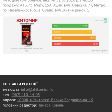
методом контрольної закупки 31.07.2026 р. у місцях
продажу: АТБ, пр. Миру, 15А, Ашан, вул. Київська, 77, Метро,
пр. Незалежності, 55в, Сільпо, вул. Житній ринок, 1
КОНТАКТИ РЕДАКЦІЇ:
ел. пошта:
info@zhitomir.info
тел.:
(067) 410-44-05
адреса:
10008, м.Житомир, Велика Бердичівська, 19
головний редактор:
Тамара Коваль