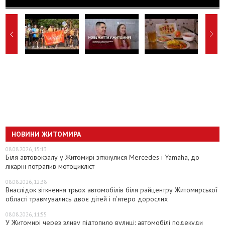
НОВИНИ ЖИТОМИРА
08.08.2026, 15:13
Біля автовокзалу у Житомирі зіткнулися Mercedes і Yamaha, до
лікарні потрапив мотоцикліст
08.08.2026, 12:38
Внаслідок зіткнення трьох автомобілів біля райцентру Житомирської
області травмувались двоє дітей і пʼятеро дорослих
08.08.2026, 11:55
У Житомирі через зливу підтопило вулиці: автомобілі подекуди