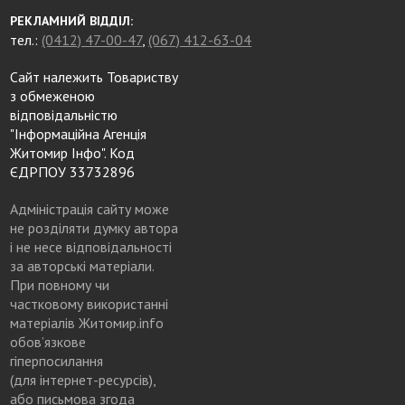
РЕКЛАМНИЙ ВІДДІЛ:
тел.:
(0412) 47-00-47
,
(067) 412-63-04
Сайт належить Товариству
з обмеженою
відповідальністю
"Інформаційна Агенція
Житомир Інфо". Код
ЄДРПОУ 33732896
Адміністрація сайту може
не розділяти думку автора
і не несе відповідальності
за авторські матеріали.
При повному чи
частковому використанні
матеріалів Житомир.info
обов’язкове
гіперпосилання
(для інтернет-ресурсів),
або письмова згода