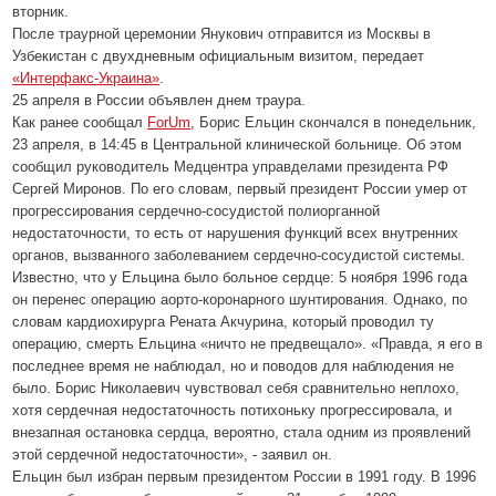
вторник.
После траурной церемонии Янукович отправится из Москвы в
Узбекистан с двухдневным официальным визитом, передает
«Интерфакс-Украина»
.
25 апреля в России объявлен днем траура.
Как ранее сообщал
ForUm
, Борис Ельцин скончался в понедельник,
23 апреля, в 14:45 в Центральной клинической больнице. Об этом
сообщил руководитель Медцентра управделами президента РФ
Сергей Миронов. По его словам, первый президент России умер от
прогрессирования сердечно-сосудистой полиорганной
недостаточности, то есть от нарушения функций всех внутренних
органов, вызванного заболеванием сердечно-сосудистой системы.
Известно, что у Ельцина было больное сердце: 5 ноября 1996 года
он перенес операцию аорто-коронарного шунтирования. Однако, по
словам кардиохирурга Рената Акчурина, который проводил ту
операцию, смерть Ельцина «ничто не предвещало». «Правда, я его в
последнее время не наблюдал, но и поводов для наблюдения не
было. Борис Николаевич чувствовал себя сравнительно неплохо,
хотя сердечная недостаточность потихоньку прогрессировала, и
внезапная остановка сердца, вероятно, стала одним из проявлений
этой сердечной недостаточности», - заявил он.
Ельцин был избран первым президентом России в 1991 году. В 1996