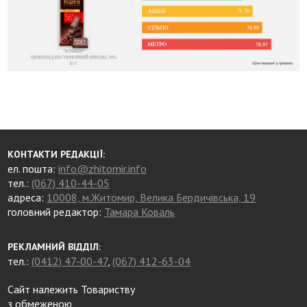
КОНТАКТИ РЕДАКЦІЇ:
ел. пошта:
info@zhitomir.info
тел.:
(067) 410-44-05
адреса:
10008, м.Житомир, Велика Бердичівська, 19
головний редактор:
Тамара Коваль
РЕКЛАМНИЙ ВІДДІЛ:
тел.:
(0412) 47-00-47
,
(067) 412-63-04
Сайт належить Товариству
з обмеженою