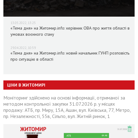
13.05.2022, 13:25
«Тема дня» на Житомир.info: керівник ОВА про життя області в
умовах воєнного стану
29.04.2022, 10:59
«Тема дня» на Житомир.info: новий начальник ГУНП розповість
про ситуацію в області
ЦІНИ В ЖИТОМИРІ
Моніторинг здійснено на основі інформації, отриманої за
методом контрольної закупки 31.07.2026 р. у місцях
продажу: АТБ, пр. Миру, 15А, Ашан, вул. Київська, 77, Метро,
пр. Незалежності, 55в, Сільпо, вул. Житній ринок, 1