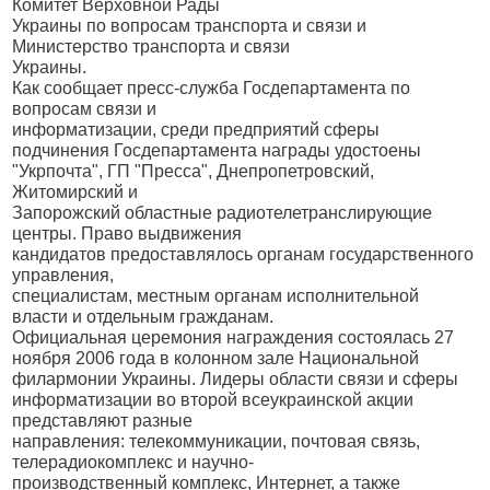
Комитет Верховной Рады
Украины по вопросам транспорта и связи и
Министерство транспорта и связи
Украины.
Как сообщает пресс-служба Госдепартамента по
вопросам связи и
информатизации, среди предприятий сферы
подчинения Госдепартамента награды удостоены
"Укрпочта", ГП "Пресса", Днепропетровский,
Житомирский и
Запорожский областные радиотелетранслирующие
центры. Право выдвижения
кандидатов предоставлялось органам государственного
управления,
специалистам, местным органам исполнительной
власти и отдельным гражданам.
Официальная церемония награждения состоялась 27
ноября 2006 года в колонном зале Национальной
филармонии Украины. Лидеры области связи и сферы
информатизации во второй всеукраинской акции
представляют разные
направления: телекоммуникации, почтовая связь,
телерадиокомплекс и научно-
производственный комплекс, Интернет, а также