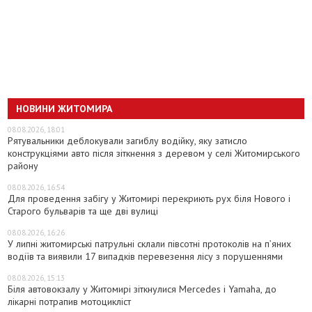
НОВИНИ ЖИТОМИРА
08.08.2026, 18:01
Рятувальники деблокували загиблу водійку, яку затисло
конструкціями авто після зіткнення з деревом у селі Житомирського
району
08.08.2026, 16:54
Для проведення забігу у Житомирі перекриють рух біля Нового і
Старого бульварів та ще дві вулиці
08.08.2026, 16:26
У липні житомирські патрульні склали півсотні протоколів на пʼяних
водіїв та виявили 17 випадків перевезення лісу з порушеннями
08.08.2026, 15:13
Біля автовокзалу у Житомирі зіткнулися Mercedes і Yamaha, до
лікарні потрапив мотоцикліст