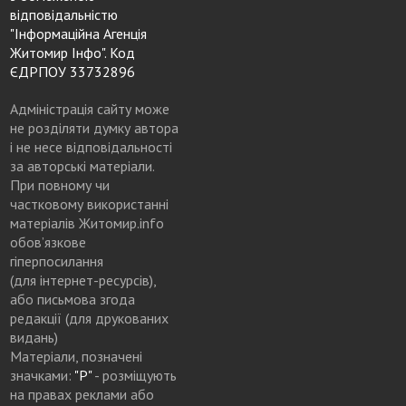
відповідальністю
"Інформаційна Агенція
Житомир Інфо". Код
ЄДРПОУ 33732896
Адміністрація сайту може
не розділяти думку автора
і не несе відповідальності
за авторські матеріали.
При повному чи
частковому використанні
матеріалів Житомир.info
обов’язкове
гіперпосилання
(для інтернет-ресурсів),
або письмова згода
редакції (для друкованих
видань)
Матеріали, позначені
значками:
"Р"
- розміщують
на правах реклами або