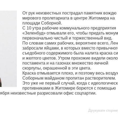
От рук неизвестных пострадал памятник вождю
мирового пролетариата в центре Житомира на
площади Соборной.
С 10 утра рабочие коммунального предприятия
«Зеленбуд» отмывали его, чтобы придать мону
первоначально чистый и торжественный вид.
По словам самих рабочих, вероятнее всего, Ле
забросали яйцами, в которых вместо привычног
съедобного содержимого была налита краска си
и желтого цветов. Утром прохожие видели около
постамента и на газонах множество яичной
скорлупы, окрашенной в эти цвета.
Краска отмывается плохо, и поэтому весь возду
Соборным майданом пропитан растворителем.
Это уже не первый случай, когда с идеологичес
противниками в Житомире борются с помощью
ноября неизвестные разрисовали офис соцпартии.
Друкувати сторінк