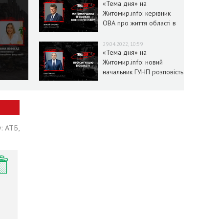
«Тема дня» на
Житомир.info: керівник
ОВА про життя області в
умовах воєнного стану
29.04.2022, 10:59
«Тема дня» на
Житомир.info: новий
начальник ГУНП розповість
про ситуацію в області
: АТБ,