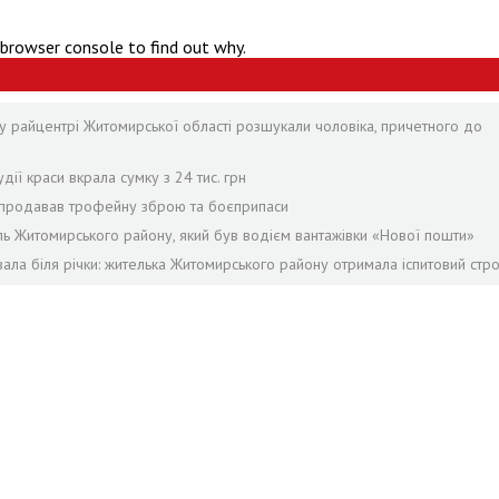
 browser console to find out why.
у райцентрі Житомирської області розшукали чоловіка, причетного до
дії краси вкрала сумку з 24 тис. грн
й продавав трофейну зброю та боєприпаси
ель Житомирського району, який був водієм вантажівки «Нової пошти»
ала біля річки: жителька Житомирського району отримала іспитовий стр