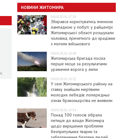
НОВИНИ ЖИТОМИРА
06.08.2026, 17:28
Збирався користуватись іменною
лампадкою у побуті: у райцентрі
Житомирської області розшукали
чоловіка, причетного до крадіжки
з могили військового
06.08.2026, 16:48
Житомирська бригада посіла
перше місце за результатами
ураження ворога у липні
ок
06.08.2026, 16:15
У селі Житомирського району на
ставку знайшли мертвими
молодих лебедів: попередньо
ознак браконьєрства не виявили
06.08.2026, 15:54
Понад 300 голосів зібрала
петиція до влади Житомира
щодо вирішення проблеми
безпритульних тварин та
забезпечення безпеки людей