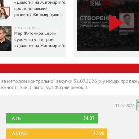
«Діалоги» на Житомир.info
про регіональний
розвиток Житомирщини в
умовах воєнного стану
17.04.2024, 10:29
Мер Житомира Сергій
Сухомлин у програмі
«Діалоги» на Житомир.info
 за методом контрольної закупки 31.07.2026 р. у місцях продажу
лежності, 55в, Сільпо, вул. Житній ринок, 1