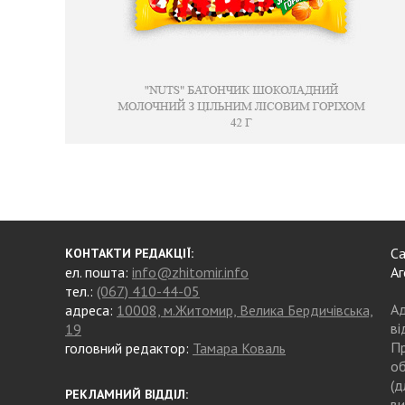
Са
КОНТАКТИ РЕДАКЦІЇ:
ел. пошта:
info@zhitomir.info
Аг
тел.:
(067) 410-44-05
Ад
адреса:
10008, м.Житомир, Велика Бердичівська,
ві
19
Пр
головний редактор:
Тамара Коваль
об
(д
РЕКЛАМНИЙ ВІДДІЛ:
ви