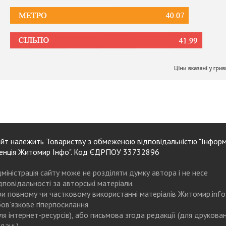
йт належить Товариству з обмеженою відповідальністю "Інформ
енція Житомир Інфо". Код ЄДРПОУ 33732896
міністрація сайту може не розділяти думку автора і не несе
дповідальності за авторські матеріали.
и повному чи частковому використанні матеріалів Житомир.info
ов’язкове гіперпосилання
ля інтернет-ресурсів), або письмова згода редакції (для друкова
дань)