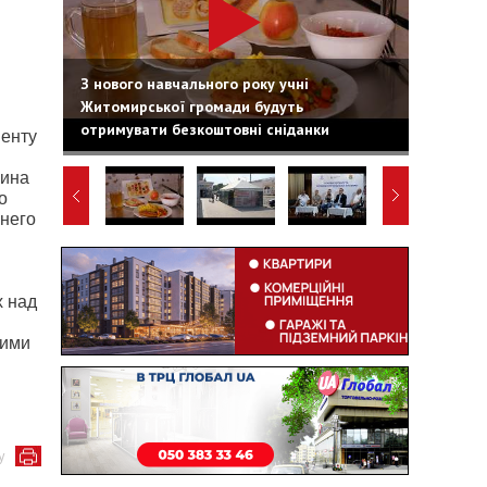
З нового навчального року учні
Житомирської громади будуть
отримувати безкоштовні сніданки
менту
нина
о
него
х над
кими
у