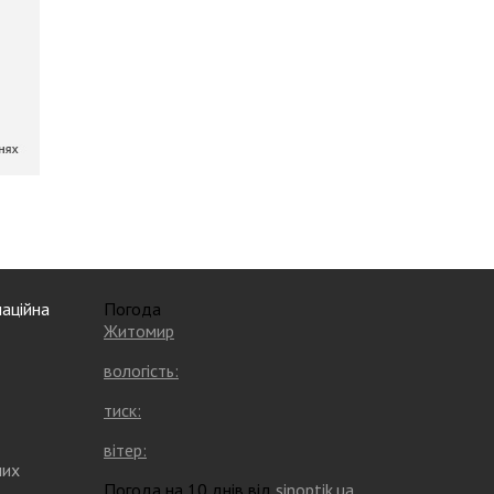
аційна
Погода
Житомир
вологість:
тиск:
вітер:
них
Погода на 10 днів від
sinoptik.ua