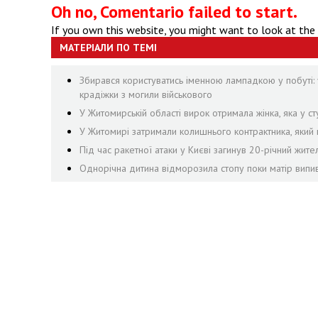
Oh no, Comentario failed to start.
If you own this website, you might want to look at the
МАТЕРІАЛИ ПО ТЕМІ
Збирався користуватись іменною лампадкою у побуті: 
крадіжки з могили військового
У Житомирській області вирок отримала жінка, яка у сту
У Житомирі затримали колишнього контрактника, яки
Під час ракетної атаки у Києві загинув 20-річний жит
Однорічна дитина відморозила стопу поки матір випив