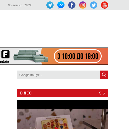
Житомир:
28
°C
ВІДЕО