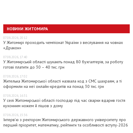
НОВИНИ ЖИТОМИРА
07.08.2026, 20:12
У Житомирі проходить чемпіонат України з веслування на човнах
«Дракон»
07.08.2026, 17:40
У Житомирській області шукають понад 80 бухгалтерів, за роботу
готові платити до 30 – 40 тис. грн
07.08.2026, 17:02
Жителька Житомирської області назвала код з СМС шахраям, а ті
оформили на неї онлайн-кредитів на понад 30 тис. грн
07.08.2026, 16:31
У селі Житомирської області господар під час сварки вдарив гостя
кухонним ножем й пішов з дому
07.08.2026, 15:36
Інтерв’ю з ректором Житомирського державного університету про
перший пріоритет, математику, рейтинги та особливості вступу-2026