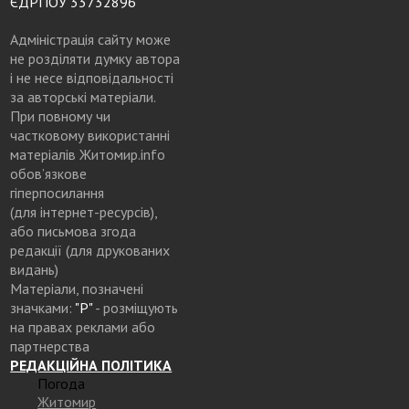
ЄДРПОУ 33732896
Адміністрація сайту може
не розділяти думку автора
і не несе відповідальності
за авторські матеріали.
При повному чи
частковому використанні
матеріалів Житомир.info
обов’язкове
гіперпосилання
(для інтернет-ресурсів),
або письмова згода
редакції (для друкованих
видань)
Матеріали, позначені
значками:
"Р"
- розміщують
на правах реклами або
партнерства
РЕДАКЦІЙНА ПОЛІТИКА
Погода
Житомир