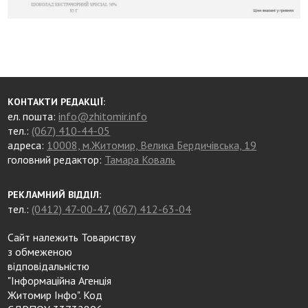
КОНТАКТИ РЕДАКЦІЇ:
ел. пошта:
info@zhitomir.info
тел.:
(067) 410-44-05
адреса:
10008, м.Житомир, Велика Бердичівська, 19
головний редактор:
Тамара Коваль
РЕКЛАМНИЙ ВІДДІЛ:
тел.:
(0412) 47-00-47
,
(067) 412-63-04
Сайт належить Товариству
з обмеженою
відповідальністю
"Інформаційна Агенція
Житомир Інфо". Код