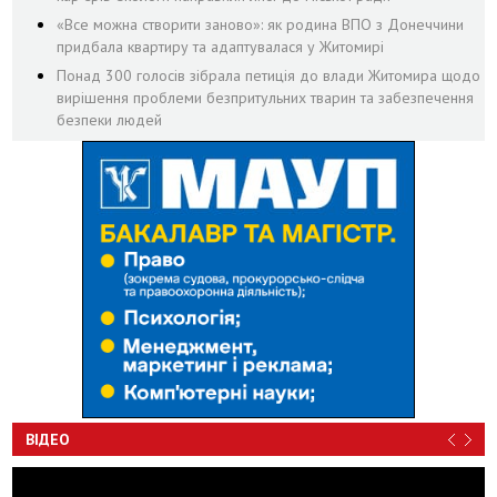
«Все можна створити заново»: як родина ВПО з Донеччини
придбала квартиру та адаптувалася у Житомирі
Понад 300 голосів зібрала петиція до влади Житомира щодо
вирішення проблеми безпритульних тварин та забезпечення
безпеки людей
ВІДЕО