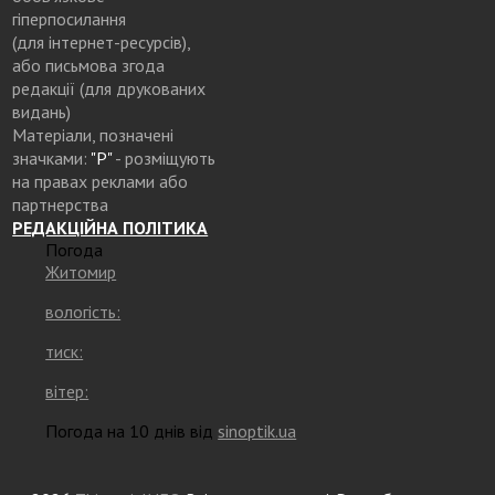
гіперпосилання
(для інтернет-ресурсів),
або письмова згода
редакції (для друкованих
видань)
Матеріали, позначені
значками:
"Р"
- розміщують
на правах реклами або
партнерства
РЕДАКЦІЙНА ПОЛІТИКА
Погода
Житомир
вологість:
тиск:
вітер:
Погода на 10 днів від
sinoptik.ua