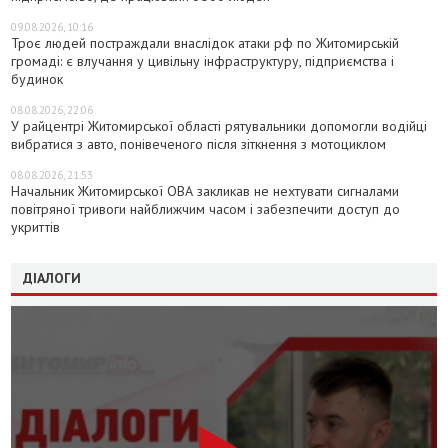
09.08.2026, 10:16
Троє людей постраждали внаслідок атаки рф по Житомирській
громаді: є влучання у цивільну інфраструктуру, підприємства і
будинок
08.08.2026, 22:06
У райцентрі Житомирської області рятувальники допомогли водійці
вибратися з авто, понівеченого після зіткнення з мотоциклом
08.08.2026, 21:53
Начальник Житомирської ОВА закликав не нехтувати сигналами
повітряної тривоги найближчим часом і забезпечити доступ до
укриттів
ДІАЛОГИ