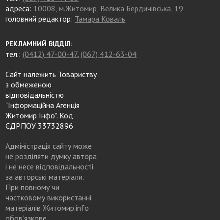
адреса:
10008, м.Житомир, Велика Бердичівська, 19
головний редактор:
Тамара Коваль
РЕКЛАМНИЙ ВІДДІЛ:
тел.:
(0412) 47-00-47
,
(067) 412-63-04
Сайт належить Товариству
з обмеженою
відповідальністю
"Інформаційна Агенція
Житомир Інфо". Код
ЄДРПОУ 33732896
Адміністрація сайту може
не розділяти думку автора
і не несе відповідальності
за авторські матеріали.
При повному чи
частковому використанні
матеріалів Житомир.info
обов’язкове