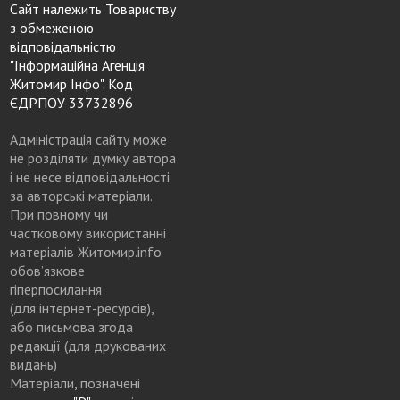
Сайт належить Товариству
з обмеженою
відповідальністю
"Інформаційна Агенція
Житомир Інфо". Код
ЄДРПОУ 33732896
Адміністрація сайту може
не розділяти думку автора
і не несе відповідальності
за авторські матеріали.
При повному чи
частковому використанні
матеріалів Житомир.info
обов’язкове
гіперпосилання
(для інтернет-ресурсів),
або письмова згода
редакції (для друкованих
видань)
Матеріали, позначені