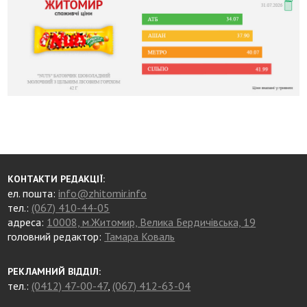
КОНТАКТИ РЕДАКЦІЇ:
ел. пошта:
info@zhitomir.info
тел.:
(067) 410-44-05
адреса:
10008, м.Житомир, Велика Бердичівська, 19
головний редактор:
Тамара Коваль
РЕКЛАМНИЙ ВІДДІЛ:
тел.:
(0412) 47-00-47
,
(067) 412-63-04