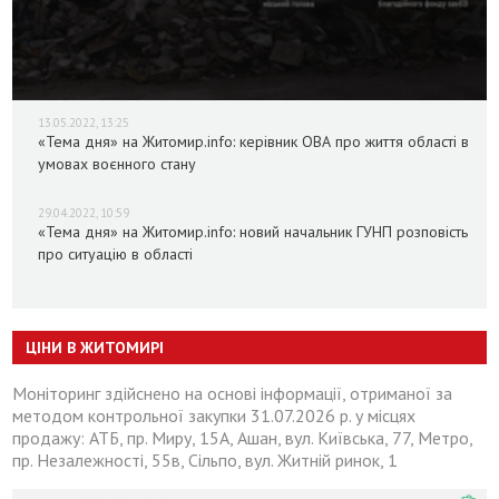
13.05.2022, 13:25
«Тема дня» на Житомир.info: керівник ОВА про життя області в
умовах воєнного стану
29.04.2022, 10:59
«Тема дня» на Житомир.info: новий начальник ГУНП розповість
про ситуацію в області
ЦІНИ В ЖИТОМИРІ
Моніторинг здійснено на основі інформації, отриманої за
методом контрольної закупки 31.07.2026 р. у місцях
продажу: АТБ, пр. Миру, 15А, Ашан, вул. Київська, 77, Метро,
пр. Незалежності, 55в, Сільпо, вул. Житній ринок, 1