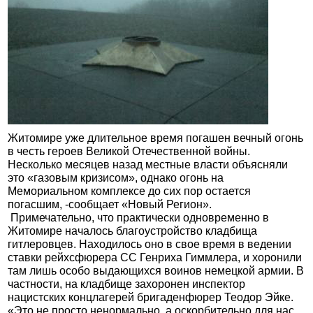
Житомире уже длительное время погашен вечный огонь
в честь героев Великой Отечественной войны.
Несколько месяцев назад местные власти объясняли
это «газовым кризисом», однако огонь на
Мемориальном комплексе до сих пор остается
погасшим, -сообщает «Новый Регион».
Примечательно, что практически одновременно в
Житомире началось благоустройство кладбища
гитлеровцев. Находилось оно в свое время в ведении
ставки рейхсфюрера СС Генриха Гиммлера, и хоронили
там лишь особо выдающихся воинов немецкой армии. В
частности, на кладбище захоронен инспектор
нацистских концлагерей бригаденфюрер Теодор Эйке.
«Это не просто ненормально, а оскорбительно для нас,