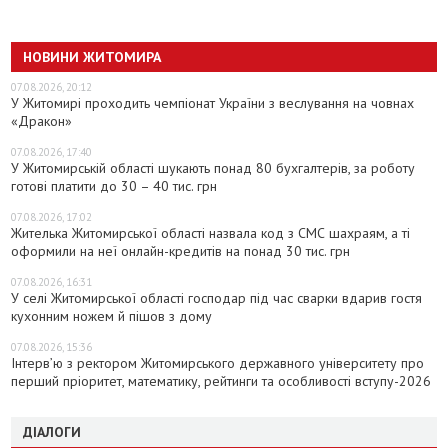
НОВИНИ ЖИТОМИРА
07.08.2026, 20:12
У Житомирі проходить чемпіонат України з веслування на човнах
«Дракон»
07.08.2026, 17:40
У Житомирській області шукають понад 80 бухгалтерів, за роботу
готові платити до 30 – 40 тис. грн
07.08.2026, 17:02
Жителька Житомирської області назвала код з СМС шахраям, а ті
оформили на неї онлайн-кредитів на понад 30 тис. грн
07.08.2026, 16:31
У селі Житомирської області господар під час сварки вдарив гостя
кухонним ножем й пішов з дому
07.08.2026, 15:36
Інтерв’ю з ректором Житомирського державного університету про
перший пріоритет, математику, рейтинги та особливості вступу-2026
ДІАЛОГИ