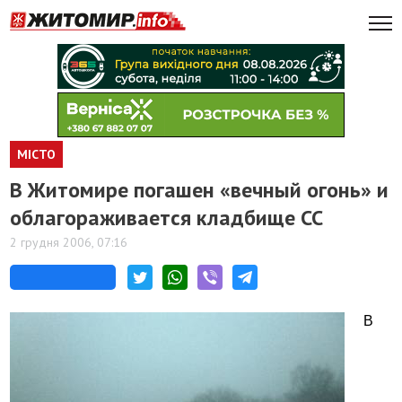
МІСТО
В Житомире погашен «вечный огонь» и
облагораживается кладбище СС
2 грудня 2006, 07:16
В