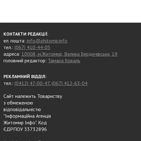
КОНТАКТИ РЕДАКЦІЇ:
ел. пошта:
info@zhitomir.info
тел.:
(067) 410-44-05
адреса:
10008, м.Житомир, Велика Бердичівська, 19
головний редактор:
Тамара Коваль
РЕКЛАМНИЙ ВІДДІЛ:
тел.:
(0412) 47-00-47
,
(067) 412-63-04
Сайт належить Товариству
з обмеженою
відповідальністю
"Інформаційна Агенція
Житомир Інфо". Код
ЄДРПОУ 33732896