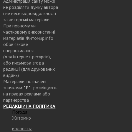
Адміністрація сайту може
не розділяти думку автора
і не несе відповідальності
за авторські матеріали.
При повному чи
частковому використанні
матеріалів Житомир.info
обов’язкове
гіперпосилання
(для інтернет-ресурсів),
або письмова згода
редакції (для друкованих
видань)
Матеріали, позначені
значками:
"Р"
- розміщують
на правах реклами або
партнерства
РЕДАКЦІЙНА ПОЛІТИКА
Погода
Житомир
вологість: