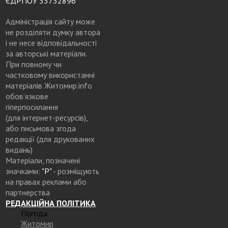
ЄДРПОУ 33732896
Адміністрація сайту може
не розділяти думку автора
і не несе відповідальності
за авторські матеріали.
При повному чи
частковому використанні
матеріалів Житомир.info
обов’язкове
гіперпосилання
(для інтернет-ресурсів),
або письмова згода
редакції (для друкованих
видань)
Матеріали, позначені
значками:
"Р"
- розміщують
на правах реклами або
партнерства
РЕДАКЦІЙНА ПОЛІТИКА
Погода
Житомир