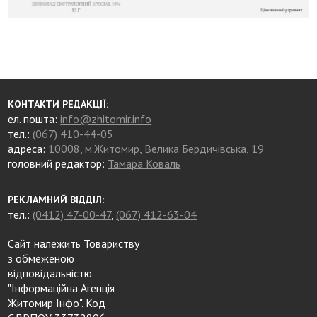
КОНТАКТИ РЕДАКЦІЇ:
ел. пошта:
info@zhitomir.info
тел.:
(067) 410-44-05
адреса:
10008, м.Житомир, Велика Бердичівська, 19
головний редактор:
Тамара Коваль
РЕКЛАМНИЙ ВІДДІЛ:
тел.:
(0412) 47-00-47
,
(067) 412-63-04
Сайт належить Товариству
з обмеженою
відповідальністю
"Інформаційна Агенція
Житомир Інфо". Код