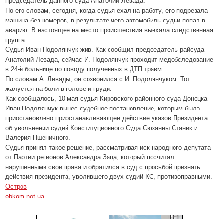
председатель данного суда Анатолий Левада.
По его словам, сегодня, когда судья ехал на работу, его подрезала
машина без номеров, в результате чего автомобиль судьи попал в
аварию. В настоящее на место происшествия выехала следственная
группа.
Судья Иван Подолянчук жив. Как сообщил председатель райсуда
Анатолий Левада, сейчас И. Подолянчук проходит медобследование
в 24-й больнице по поводу полученных в ДТП травм.
По словам А. Левады, он созвонился с И. Подолянчуком. Тот
жалуется на боли в голове и груди.
Как сообщалось, 10 мая судья Кировского районного суда Донецка
Иван Подолянчук вынес судебное постановление, которым было
приостановлено приостанавливающее действие указов Президента
об увольнении судей Конституционного Суда Сюзанны Станик и
Валерия Пшеничного.
Судья принял такое решение, рассматривая иск народного депутата
от Партии регионов Александра Заца, который посчитал
нарушенными свои права и обратился в суд с просьбой признать
действия президента, уволившего двух судий КС, противоправными.
Остров
obkom.net.ua