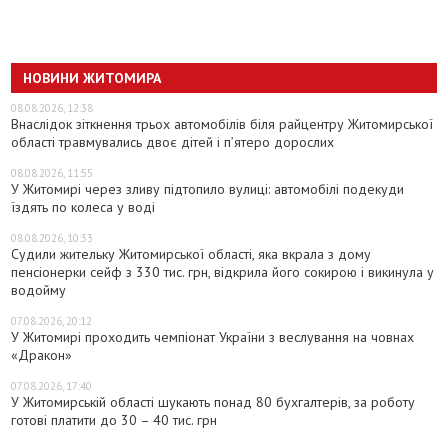
НОВИНИ ЖИТОМИРА
08.08.2026, 12:38
Внаслідок зіткнення трьох автомобілів біля райцентру Житомирської
області травмувались двоє дітей і пʼятеро дорослих
08.08.2026, 11:55
У Житомирі через зливу підтопило вулиці: автомобілі подекуди
їздять по колеса у воді
08.08.2026, 10:33
Судили жительку Житомирської області, яка вкрала з дому
пенсіонерки сейф з 330 тис. грн, відкрила його сокирою і викинула у
водойму
07.08.2026, 20:12
У Житомирі проходить чемпіонат України з веслування на човнах
«Дракон»
07.08.2026, 17:40
У Житомирській області шукають понад 80 бухгалтерів, за роботу
готові платити до 30 – 40 тис. грн