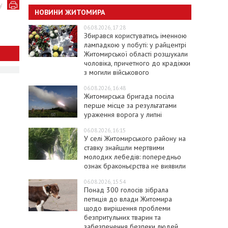
у
НОВИНИ ЖИТОМИРА
06.08.2026, 17:28
Збирався користуватись іменною
лампадкою у побуті: у райцентрі
Житомирської області розшукали
чоловіка, причетного до крадіжки
з могили військового
06.08.2026, 16:48
Житомирська бригада посіла
перше місце за результатами
ураження ворога у липні
06.08.2026, 16:15
У селі Житомирського району на
ставку знайшли мертвими
молодих лебедів: попередньо
ознак браконьєрства не виявили
06.08.2026, 15:54
Понад 300 голосів зібрала
петиція до влади Житомира
щодо вирішення проблеми
безпритульних тварин та
забезпечення безпеки людей