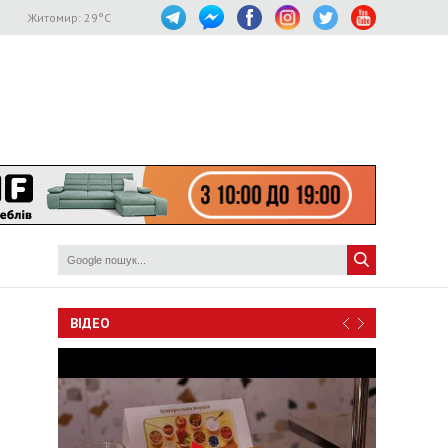
Житомир:
29
°C
ВІДЕО