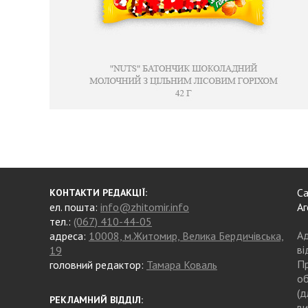
Са
КОНТАКТИ РЕДАКЦІЇ:
ел. пошта:
info@zhitomir.info
Аг
тел.:
(067) 410-44-05
Ад
адреса:
10008, м.Житомир, Велика Бердичівська,
ві
19
Пр
головний редактор:
Тамара Коваль
об
(д
РЕКЛАМНИЙ ВІДДІЛ:
ви