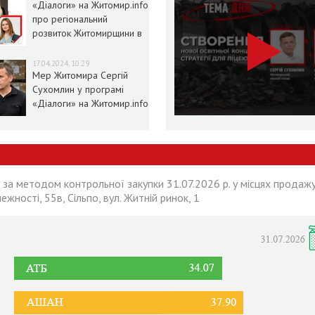
«Діалоги» на Житомир.info
про регіональний
розвиток Житомирщини в
умовах воєнного стану
17.04.2024, 10:29
Мер Житомира Сергій
Сухомлин у програмі
«Діалоги» на Житомир.info
 за методом контрольної закупки 31.07.2026 р. у місцях продажу
лежності, 55в, Сільпо, вул. Житній ринок, 1