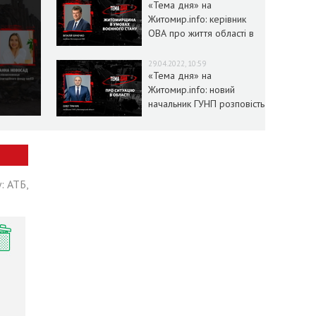
«Тема дня» на
Житомир.info: керівник
ОВА про життя області в
умовах воєнного стану
29.04.2022, 10:59
«Тема дня» на
Житомир.info: новий
начальник ГУНП розповість
про ситуацію в області
: АТБ,