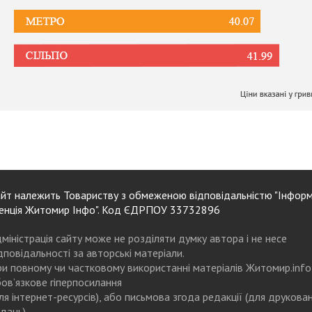
йт належить Товариству з обмеженою відповідальністю "Інформ
енція Житомир Інфо". Код ЄДРПОУ 33732896
міністрація сайту може не розділяти думку автора і не несе
дповідальності за авторські матеріали.
и повному чи частковому використанні матеріалів Житомир.info
ов’язкове гіперпосилання
ля інтернет-ресурсів), або письмова згода редакції (для друкова
дань)