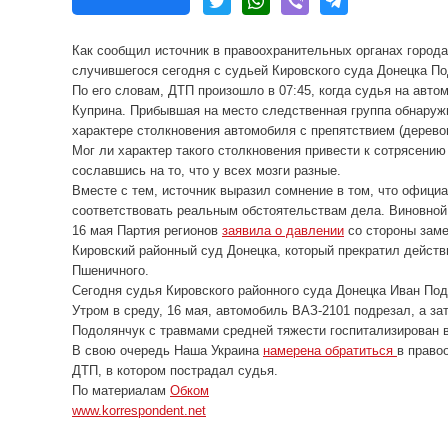
Как сообщил источник в правоохранительных органах город
случившегося сегодня с судьей Кировского суда Донецка П
По его словам, ДТП произошло в 07:45, когда судья на авт
Куприна. Прибывшая на место следственная группа обнаружи
характере столкновения автомобиля с препятствием (дерево
Мог ли характер такого столкновения привести к сотрясению
сославшись на то, что у всех мозги разные.
Вместе с тем, источник выразил сомнение в том, что офиц
соответствовать реальным обстоятельствам дела. Виновной 
16 мая Партия регионов
заявила о давлении
со стороны заме
Кировский районный суд Донецка, который прекратил действ
Пшеничного.
Сегодня судья Кировского районного суда Донецка Иван По
Утром в среду, 16 мая, автомобиль ВАЗ-2101 подрезал, а за
Подолянчук с травмами средней тяжести госпитализирован 
В свою очередь Наша Украина
намерена обратиться
в право
ДТП, в котором пострадал судья.
По материалам
Обком
www.korrespondent.net