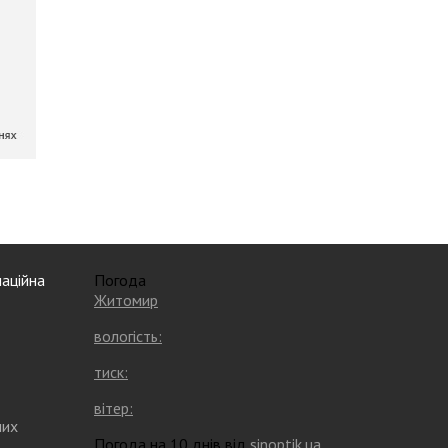
аційна
Погода
Житомир
вологість:
тиск:
вітер:
них
Погода на 10 днів від
sinoptik.ua