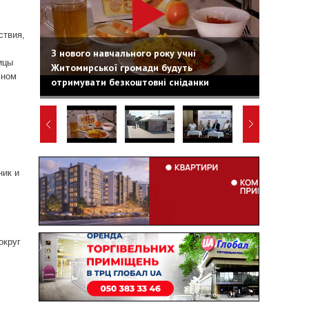
ствия,
З нового навчального року учні
ицы
Житомирської громади будуть
ьном
отримувати безкоштовні сніданки
ник и
округ