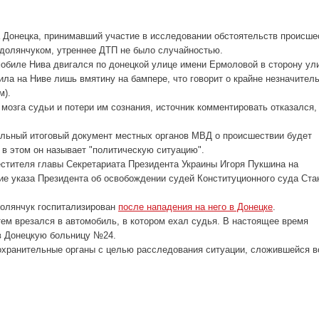
а Донецка, принимавший участие в исследовании обстоятельств происше
одолянчуком, утреннее ДТП не было случайностью.
омобиле Нива двигался по донецкой улице имени Ермоловой в сторону ул
ла на Ниве лишь вмятину на бампере, что говорит о крайне незначител
м).
 мозга судьи и потери им сознания, источник комментировать отказался,
иальный итоговый документ местных органов МВД о происшествии будет
в этом он называет "политическую ситуацию".
стителя главы Секретариата Президента Украины Игоря Пукшина на
ие указа Президента об освобождении судей Конституционного суда Ста
долянчук госпитализирован
после нападения на него в Донецке
.
тем врезался в автомобиль, в котором ехал судья. В настоящее время
в Донецкую больницу №24.
охранительные органы с целью расследования ситуации, сложившейся в