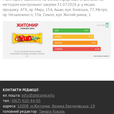
методом контрольної закупки 31.07.2026 р. у місцях
продажу: АТБ, пр. Миру, 15А, Ашан, вул. Київська, 77, Метро,
пр. Незалежності, 55в, Сільпо, вул. Житній ринок, 1
КОНТАКТИ РЕДАКЦІЇ:
ел. пошта:
info@zhitomir.info
тел.:
(067) 410-44-05
адреса:
10008, м.Житомир, Велика Бердичівська, 19
головний редактор:
Тамара Коваль