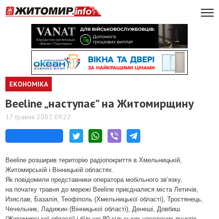
ЕКОНОМІКА
Beeline „наступає” на Житомирщину
17 травня 2007, 09:22
Beeline розширив територію радіопокриття в Хмельницькій,
Житомирській і Вінницькій областях.
Як повідомили представники оператора мобільного зв’язку,
на початку травня до мережі Beeline приєдналися міста Летичів,
Изяслав, Базалія, Теофіполь (Хмельницької області), Тростянець,
Чечельник, Ладижин (Вінницької області), Денеші, Довбиш
(Житомирської області) і більше 80 сільських населених пунктів,