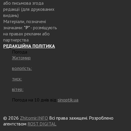
або письмова згода
редакції (для друкованих
видань)
Матеріали, позначені
значками:
"Р"
- розміщують
на правах реклами або
партнерства
РЕДАКЦІЙНА ПОЛІТИКА
Погода
Житомир
вологість:
тиск:
вітер:
Погода на 10 днів від
sinoptik.ua
© 2026
Zhitomir.INFO
Всі права захищені. Розроблено
агентством
ROST DIGITAL