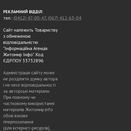
РЕКЛАМНИЙ ВІДДІЛ:
тел.:
(0412) 47-00-47
,
(067) 412-63-04
Сайт належить Товариству
з обмеженою
відповідальністю
"Інформаційна Агенція
Житомир Інфо". Код
ЄДРПОУ 33732896
Адміністрація сайту може
не розділяти думку автора
і не несе відповідальності
за авторські матеріали.
При повному чи
частковому використанні
матеріалів Житомир.info
обов’язкове
гіперпосилання
(для інтернет-ресурсів),