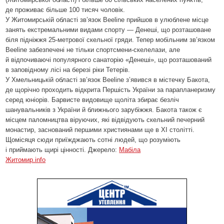
де проживає більше 100 тисяч чоловік.
У Житомирській області зв’язок Beeline прийшов в улюблене місце
занять екстремальними видами спорту — Денеші, що розташоване
біля підніжжя 25-метрової скельної гряди. Тепер мобільним зв’язком
Beeline забезпечені не тільки спортсмени-скелелази, але
й відпочиваючі популярного санаторію «Денеші», щo розташований
в заповідному лісі на березі ріки Тетерів.
У Хмельницькій області зв’язок Beeline з’явився в містечку Бакота,
де щорічно проходить відкрита Першість України за парапланеризму
серед юніорів. Барвисте видовище щоліта збирає безліч
шанувальників з України й ближнього зарубіжжя. Бакота також є
місцем паломництва віруючих, які відвідують скельний печерний
монастир, заснований першими християнами ще в XI столітті.
Щомісяця сюди приїжджають сотні людей, що розуміють
і приймають щирі цінності. Джерело:
Мабіла
Житомир.info