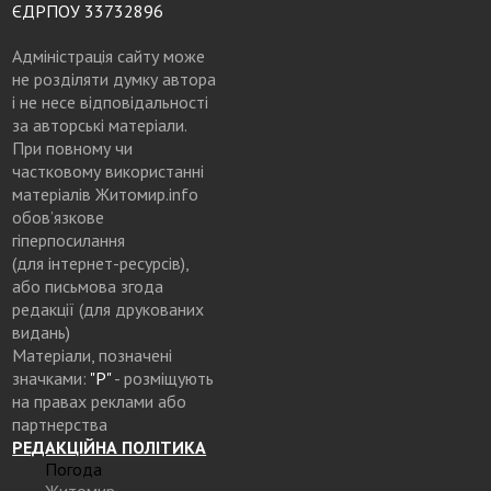
ЄДРПОУ 33732896
Адміністрація сайту може
не розділяти думку автора
і не несе відповідальності
за авторські матеріали.
При повному чи
частковому використанні
матеріалів Житомир.info
обов’язкове
гіперпосилання
(для інтернет-ресурсів),
або письмова згода
редакції (для друкованих
видань)
Матеріали, позначені
значками:
"Р"
- розміщують
на правах реклами або
партнерства
РЕДАКЦІЙНА ПОЛІТИКА
Погода
Житомир