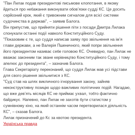
"Пан Лилак подав президентові письмове клопотання, в якому
йдеться про небажання виконувати обов’язки судді КС. Це досить
серйозний крок, який є тривожним сигналом для всієї системи
судочинства в державі", – заявив Балога.
Він припустив, що прийняти рішення піти з посади Дмитра Лилака
спонукали останні події навколо Конституційного Суду.
"Показовим є те, що суддя написав заяву про звільнення на ім’я
глави держави, а не Валерія Пшеничного, який попри звільнення
його президентом називає себе головою КС. Очевидно, пан Лилак не
вважає законним так зване керівництво Конституційного Суду, і тому
апелює до президента", – зазначив Балога.
Глава Секретаріату переконаний, що суддя Лилак мав усі підстави
для свого рішення звільнитися з КС.
"Суд став на шлях викличного ігнорування закону, зайняв
неконструктивну позицію щодо важливих політичних подій. Нагадаю,
що вже дев’ять місяців КС не приймає ухвал, тобто фактично
байдикує. Напевно, пан Лилак не захотів бути статистом у
сумнівному кіно, на який останнім часом перетворилася діяльність
КС", – сказав Балога.
Лилак призначений до Кс за квотою президента.
Українська правда