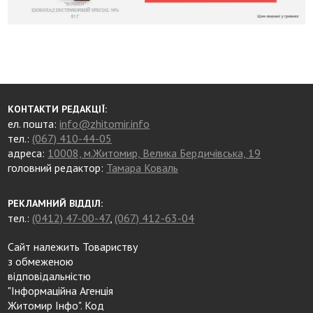
КОНТАКТИ РЕДАКЦІЇ:
ел. пошта:
info@zhitomir.info
тел.:
(067) 410-44-05
адреса:
10008, м.Житомир, Велика Бердичівська, 19
головний редактор:
Тамара Коваль
РЕКЛАМНИЙ ВІДДІЛ:
тел.:
(0412) 47-00-47
,
(067) 412-63-04
Сайт належить Товариству
з обмеженою
відповідальністю
"Інформаційна Агенція
Житомир Інфо". Код