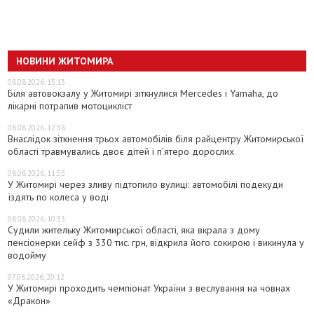
НОВИНИ ЖИТОМИРА
08.08.2026, 15:13
Біля автовокзалу у Житомирі зіткнулися Mercedes і Yamaha, до
лікарні потрапив мотоцикліст
08.08.2026, 12:38
Внаслідок зіткнення трьох автомобілів біля райцентру Житомирської
області травмувались двоє дітей і пʼятеро дорослих
08.08.2026, 11:55
У Житомирі через зливу підтопило вулиці: автомобілі подекуди
їздять по колеса у воді
08.08.2026, 10:33
Судили жительку Житомирської області, яка вкрала з дому
пенсіонерки сейф з 330 тис. грн, відкрила його сокирою і викинула у
водойму
07.08.2026, 20:12
У Житомирі проходить чемпіонат України з веслування на човнах
«Дракон»