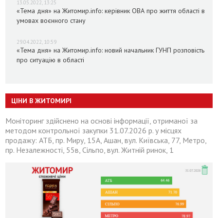
13.05.2022, 13:25
«Тема дня» на Житомир.info: керівник ОВА про життя області в
умовах воєнного стану
29.04.2022, 10:59
«Тема дня» на Житомир.info: новий начальник ГУНП розповість
про ситуацію в області
ЦІНИ В ЖИТОМИРІ
Моніторинг здійснено на основі інформації, отриманої за
методом контрольної закупки 31.07.2026 р. у місцях
продажу: АТБ, пр. Миру, 15А, Ашан, вул. Київська, 77, Метро,
пр. Незалежності, 55в, Сільпо, вул. Житній ринок, 1