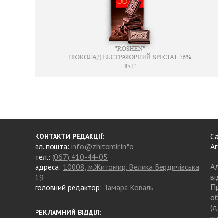
Са
КОНТАКТИ РЕДАКЦІЇ:
ел. пошта:
info@zhitomir.info
Аг
тел.:
(067) 410-44-05
Ад
адреса:
10008, м.Житомир, Велика Бердичівська,
ві
19
Пр
головний редактор:
Тамара Коваль
об
(д
РЕКЛАМНИЙ ВІДДІЛ:
ви