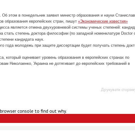
. Об этом в понедельник заявил министр образования и науки Станислав
ов образования европейских стран, пишут
«Экономические известия»
цесса является отмена двухуровневой системы ученых степеней: кандид
а стать степень доктора философии (по западной номенклатуре Doctor 
 степени кандидата наук.
щего года молодежь при защите диссертации будет получать степень док
са, который оценивает уровень образования в европейских странах по
овам Николаенко, Украина не дотягивает до европейских требований в
Друкувати сторінк
 browser console to find out why.