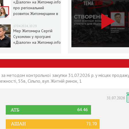
«Діалоги» на Житомир.info
про регіональний
розвиток Житомирщини в
умовах воєнного стану
17.04.2024, 10:29
Мер Житомира Сергій
Сухомлин у програмі
«Діалоги» на Житомир.info
 за методом контрольної закупки 31.07.2026 р. у місцях продажу
лежності, 55в, Сільпо, вул. Житній ринок, 1