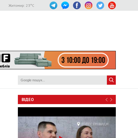
Житомир:
23
°C
ВІДЕО