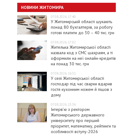
НОВИНИ ЖИТОМИРА
07.08.2026, 17:40
У Житомирській області шукають
понад 80 бухгалтерів, за роботу
готові платити до 30 – 40 тис. грн
07.08.2026, 17:02
Жителька Житомирської області
назвала код з СМС шахраям, а ті
оформили на неї онлайн-кредитів
на понад 30 тис. грн
07.08.2026, 16:31
У селі Житомирської області
господар під час сварки вдарив
гостя кухонним ножем й пішов з
дому
07.08.2026, 15:36
Інтерв’ю з ректором
Житомирського державного
університету про перший
пріоритет, математику, рейтинги та
особливості вступу-2026