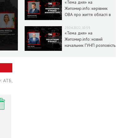
«Тема дня» на
Житомир.info: керівник
ОВА про життя області в
умовах воєнного стану
29.04.2022, 10:59
«Тема дня» на
Житомир.info: новий
начальник ГУНП розповість
про ситуацію в області
: АТБ,