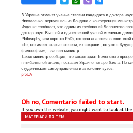
В Украине отменят ученые степени кандидата и доктора наук
Николаенко, вернувшись из Лондона с конференции министр
Издание сообщает, что одним из требований Болонского про
доктор наук. Высшей и единственной ученой степенью должн
Philosophy, или коротко PhD), которая аналогична советской
«Те, кто имеет старые степени, их сохранит, но уже с буду
философии», – заявил министр.
Также министр сообщил, что секретариат Болонского процес
пятибалльной шкале, поставил Украине четыре балла. По сл
студенческом самоуправлении и автономии вузов.
proUA
Oh no, Comentario failed to start.
If you own this website, you might want to look at the
МАТЕРІАЛИ ПО ТЕМІ