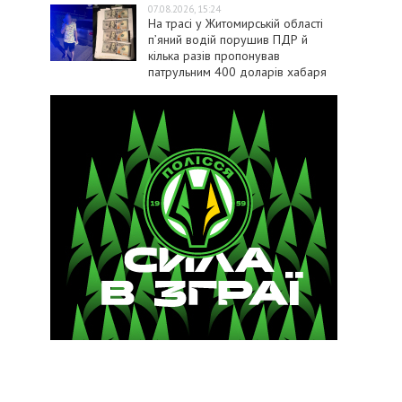
07.08.2026, 15:24
На трасі у Житомирській області
п’яний водій порушив ПДР й
кілька разів пропонував
патрульним 400 доларів хабаря