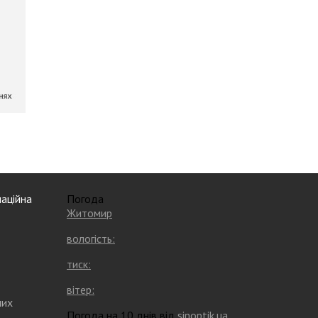
аційна
Погода
Житомир
вологість:
тиск:
вітер:
них
Погода на 10 днів від
sinoptik.ua