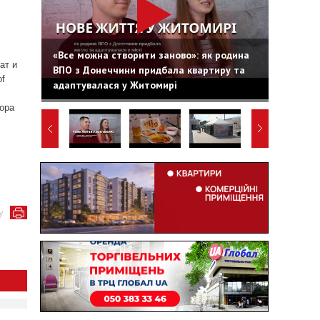
«Все можна створити заново»: як родина
ат и
ВПО з Донеччини придбала квартиру та
of
адаптувалася у Житомирі
тора
у