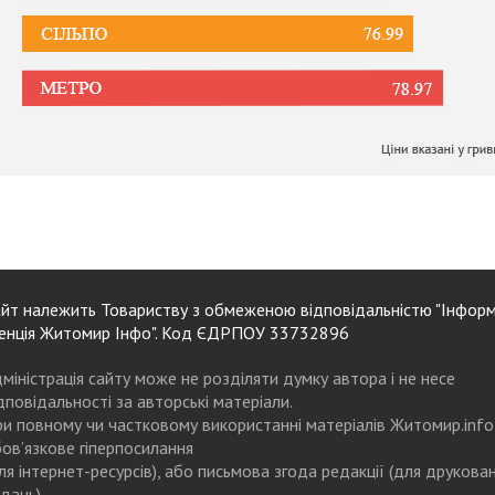
йт належить Товариству з обмеженою відповідальністю "Інформ
енція Житомир Інфо". Код ЄДРПОУ 33732896
міністрація сайту може не розділяти думку автора і не несе
дповідальності за авторські матеріали.
и повному чи частковому використанні матеріалів Житомир.info
ов’язкове гіперпосилання
ля інтернет-ресурсів), або письмова згода редакції (для друкова
дань)