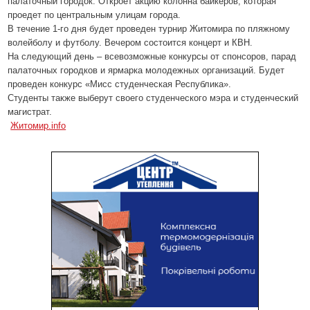
палаточный городок. Откроет акцию колонна байкеров, которая
проедет по центральным улицам города.
В течение 1-го дня будет проведен турнир Житомира по пляжному
волейболу и футболу. Вечером состоится концерт и КВН.
На следующий день – всевозможные конкурсы от спонсоров, парад
палаточных городков и ярмарка молодежных организаций. Будет
проведен конкурс «Мисс студенческая Республика».
Студенты также выберут своего студенческого мэра и студенческий
магистрат.
Житомир.info