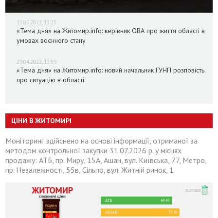
13.05.2022, 13:25
«Тема дня» на Житомир.info: керівник ОВА про життя області в
умовах воєнного стану
29.04.2022, 10:59
«Тема дня» на Житомир.info: новий начальник ГУНП розповість
про ситуацію в області
ЦІНИ В ЖИТОМИРІ
Моніторинг здійснено на основі інформації, отриманої за
методом контрольної закупки 31.07.2026 р. у місцях
продажу: АТБ, пр. Миру, 15А, Ашан, вул. Київська, 77, Метро,
пр. Незалежності, 55в, Сільпо, вул. Житній ринок, 1