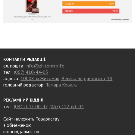
КОНТАКТИ РЕДАКЦІЇ:
ел. пошта:
info@zhitomir.info
тел.:
(067) 410-44-05
адреса:
10008, м.Житомир, Велика Бердичівська, 19
головний редактор:
Тамара Коваль
РЕКЛАМНИЙ ВІДДІЛ:
тел.:
(0412) 47-00-47
,
(067) 412-63-04
Сайт належить Товариству
з обмеженою
відповідальністю