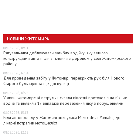
НОВИНИ ЖИТОМИРА
08.08.2026, 18:01
Рятувальники деблокували загиблу водійку, яку затисло
конструкціями авто після зіткнення з деревом у селі Житомирського
району
08.08.2026, 16:54
Для проведення забігу у Житомирі перекриють рух біля Нового і
Старого бульварів та ще дві вулиці
08.08.2026, 16:26
У липні житомирські патрульні склали півсотні протоколів на пʼяних
водіїв та виявили 17 випадків перевезення лісу з порушеннями
08.08.2026, 15:13
Біля автовокзалу у Житомирі зіткнулися Mercedes і Yamaha, до
лікарні потрапив мотоцикліст
08.08.2026, 12:38