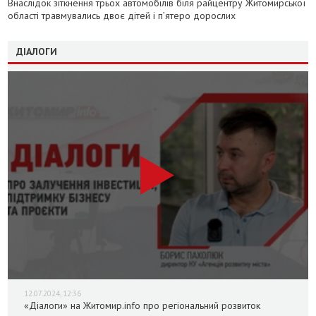
Внаслідок зіткнення трьох автомобілів біля райцентру Житомирської
області травмувались двоє дітей і пʼятеро дорослих
ДІАЛОГИ
12.07.2024, 12:36
«Діалоги» на Житомир.info про регіональний розвиток