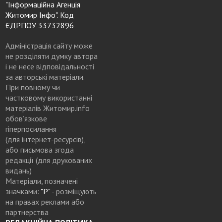
"Інформаційна Агенція
Житомир Інфо". Код
ЄДРПОУ 33732896
Адміністрація сайту може
не розділяти думку автора
і не несе відповідальності
за авторські матеріали.
При повному чи
частковому використанні
матеріалів Житомир.info
обов’язкове
гіперпосилання
(для інтернет-ресурсів),
або письмова згода
редакції (для друкованих
видань)
Матеріали, позначені
значками:
"Р"
- розміщують
на правах реклами або
партнерства