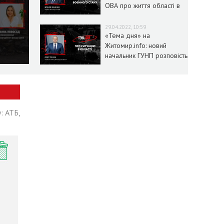
ОВА про життя області в
умовах воєнного стану
29.04.2022, 10:59
«Тема дня» на
Житомир.info: новий
начальник ГУНП розповість
про ситуацію в області
: АТБ,