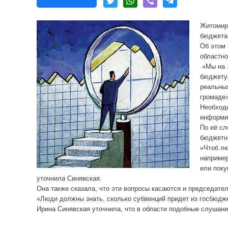
Житомир
бюджета
Об этом
областно
«Мы на 
бюджету.
реальных
громаде»
Необход
информи
По её сл
бюджетн
«Чтоб лю
например
или поку
уточнила Синявская.
Она также сказала, что эти вопросы касаются и председате
«Люди должны знать, сколько субвенций придет из госбюдже
Ирина Синявская уточнила, что в области подобные слушани