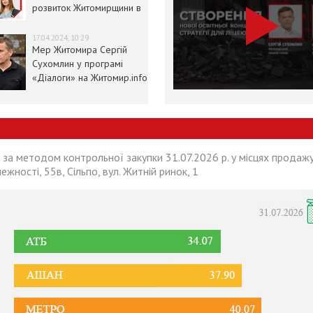
розвиток Житомирщини в
умовах воєнного стану
17.04.2024, 10:29
Мер Житомира Сергій
Сухомлин у програмі
«Діалоги» на Житомир.info
 за методом контрольної закупки 31.07.2026 р. у місцях продажу
лежності, 55в, Сільпо, вул. Житній ринок, 1