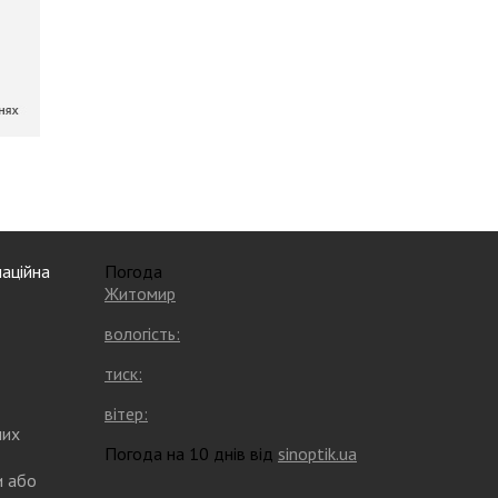
аційна
Погода
Житомир
вологість:
тиск:
вітер:
них
Погода на 10 днів від
sinoptik.ua
и або