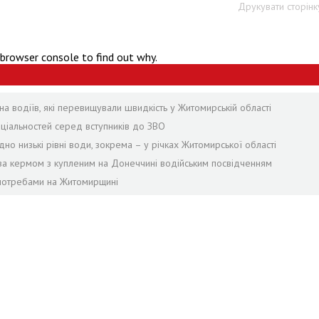
Друкувати сторінк
 browser console to find out why.
на водіїв, які перевищували швидкість у Житомирській області
еціальностей серед вступників до ЗВО
но низькі рівні води, зокрема – у річках Житомирської області
а за кермом з купленим на Донеччині водійським посвідченням
 потребами на Житомирщині