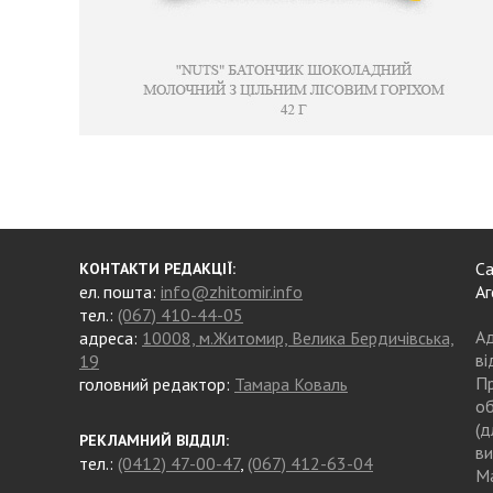
Са
КОНТАКТИ РЕДАКЦІЇ:
ел. пошта:
info@zhitomir.info
Аг
тел.:
(067) 410-44-05
Ад
адреса:
10008, м.Житомир, Велика Бердичівська,
ві
19
Пр
головний редактор:
Тамара Коваль
об
(д
РЕКЛАМНИЙ ВІДДІЛ:
ви
тел.:
(0412) 47-00-47
,
(067) 412-63-04
Ма