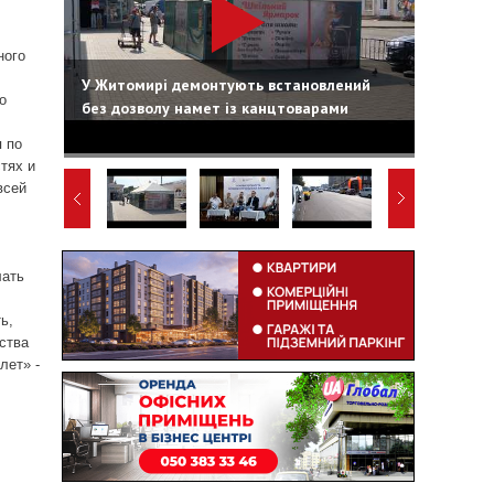
ного
У Житомирі демонтують встановлений
о
без дозволу намет із канцтоварами
 по
тях и
всей
лать
ь,
ства
лет» -