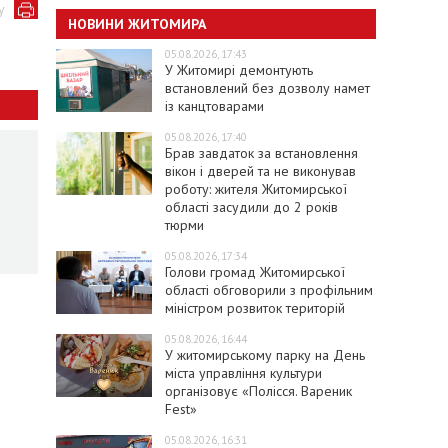
у
НОВИНИ ЖИТОМИРА
05.08.2026, 17:43
У Житомирі демонтують
встановлений без дозволу намет
із канцтоварами
05.08.2026, 17:40
Брав завдаток за встановлення
вікон і дверей та не виконував
роботу: жителя Житомирської
області засудили до 2 років
тюрми
05.08.2026, 17:34
Голови громад Житомирської
області обговорили з профільним
міністром розвиток територій
05.08.2026, 16:44
У житомирському парку на День
міста управління культури
організовує «Полісся. Вареник
Fest»
05.08.2026, 16:31