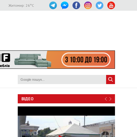
Житомир:
26
°C
ВІДЕО