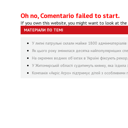
Oh no, Comentario failed to start.
If you own this website, you might want to look at the
МАТЕРІАЛИ ПО ТЕМІ
У липні патрульні склали майже 1800 адмінматеріалів 
Як цього року змінилася десятка найпопулярніших сп
На окремих водних об'єктах в Україні фіксують рекорд
У Житомирській області судитимуть киянку, яка їздил
Компанія «Акріс Агро» підтримує дітей з особливими