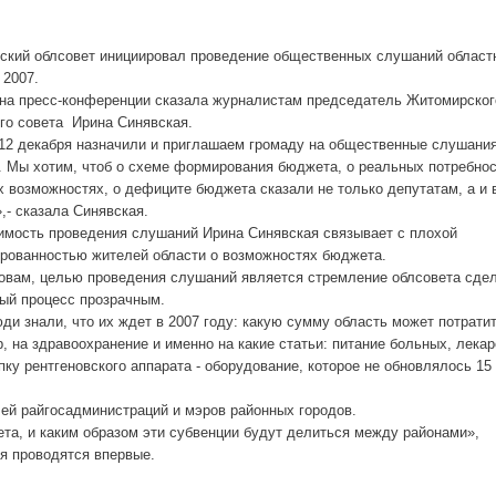
ский облсовет инициировал проведение общественных слушаний област
 2007.
 на пресс-конференции сказала журналистам председатель Житомирског
го совета
Ирина Синявская.
12 декабря назначили и приглашаем громаду на общественные слушания
 Мы хотим, чтоб о схеме формирования бюджета, о реальных потребнос
 возможностях, о дефиците бюджета сказали не только депутатам, а и 
,- сказала Синявская.
имость проведения слушаний Ирина Синявская связывает с плохой
рованностью жителей области о возможностях бюджета.
овам, целью проведения слушаний является стремление облсовета сде
ый процесс прозрачным.
ди знали, что их ждет в 2007 году: какую сумму область может потратит
, на здравоохранение и именно на какие статьи: питание больных, лекар
пку рентгеновского аппарата - оборудование, которое не обновлялось 15 
лей райгосадминистраций и мэров районных городов.
та, и каким образом эти субвенции будут делиться между районами»,
я проводятся впервые.