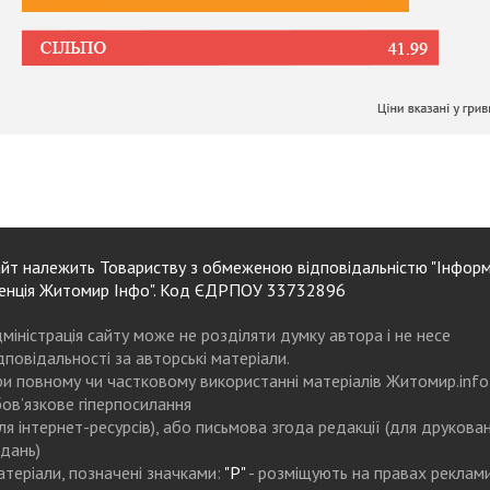
йт належить Товариству з обмеженою відповідальністю "Інформ
енція Житомир Інфо". Код ЄДРПОУ 33732896
міністрація сайту може не розділяти думку автора і не несе
дповідальності за авторські матеріали.
и повному чи частковому використанні матеріалів Житомир.info
ов’язкове гіперпосилання
ля інтернет-ресурсів), або письмова згода редакції (для друкова
дань)
теріали, позначені значками:
"Р"
- розміщують на правах реклам