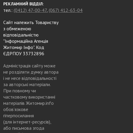
РЕКЛАМНИЙ ВІДДІЛ:
тел.:
(0412) 47-00-47
,
(067) 412-63-04
Сайт належить Товариству
з обмеженою
відповідальністю
"Інформаційна Агенція
Житомир Інфо". Код
ЄДРПОУ 33732896
Адміністрація сайту може
не розділяти думку автора
і не несе відповідальності
за авторські матеріали.
При повному чи
частковому використанні
матеріалів Житомир.info
обов’язкове
гіперпосилання
(для інтернет-ресурсів),
або письмова згода