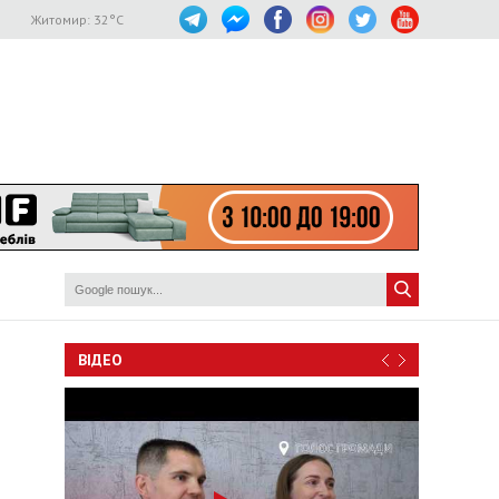
Житомир:
32
°C
ВІДЕО