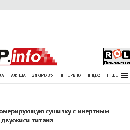
КА
АФІША
ЗДОРОВ'Я
ІНТЕРВ'Ю
ВІДЕО
ІНШЕ
гломерирующую сушилку с инертным
 двуокиси титана