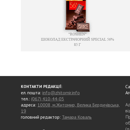
Са
КОНТАКТИ РЕДАКЦІЇ:
ел. пошта:
info@zhitomir.info
Аг
тел.:
(067) 410-44-05
Ад
адреса:
10008, м.Житомир, Велика Бердичівська,
ві
19
Пр
головний редактор:
Тамара Коваль
об
(д