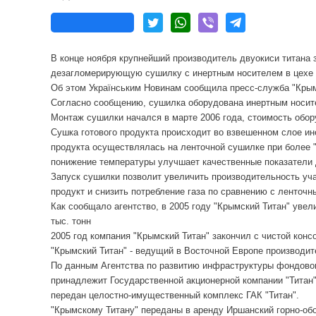
В конце ноября крупнейший производитель двуокиси титана 
дезагломерирующую сушилку с инертным носителем в цехе по
Об этом Українським Новинам сообщила пресс-служба "Крым
Согласно сообщению, сушилка оборудована инертным носит
Монтаж сушилки начался в марте 2006 года, стоимость обор
Сушка готового продукта происходит во взвешенном слое ине
продукта осуществлялась на ленточной сушилке при более "
понижение температуры улучшает качественные показатели д
Запуск сушилки позволит увеличить производительность учас
продукт и снизить потребление газа по сравнению с ленточ
Как сообщало агентство, в 2005 году "Крымский Титан" увели
тыс. тонн
2005 год компания "Крымский Титан" закончил с чистой конс
"Крымский Титан" - ведущий в Восточной Европе производит
По данным Агентства по развитию инфраструктуры фондового
принадлежит Государственной акционерной компании "Титан",
передан целостно-имущественный комплекс ГАК "Титан".
"Крымскому Титану" переданы в аренду Иршанский горно-обо