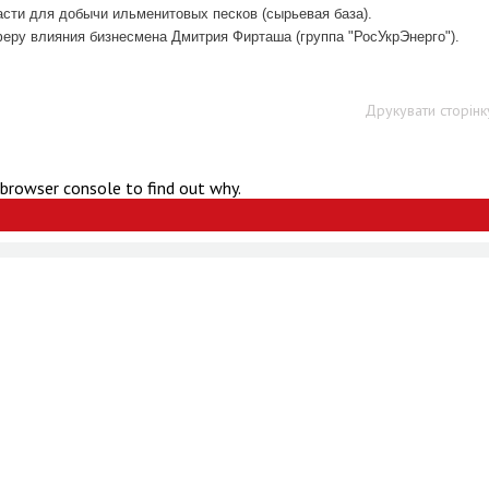
ласти для добычи ильменитовых песков (сырьевая база).
феру влияния бизнесмена Дмитрия Фирташа (группа "РосУкрЭнерго").
Друкувати сторінк
 browser console to find out why.