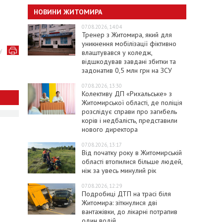
НОВИНИ ЖИТОМИРА
07.08.2026, 14:04
Тренер з Житомира, який для
уникнення мобілізації фіктивно
у
влаштувався у коледж,
відшкодував завдані збитки та
задонатив 0,5 млн грн на ЗСУ
07.08.2026, 13:30
Колективу ДП «Рихальське» з
Житомирської області, де поліція
розслідує справи про загибель
корів і недбалість, представили
нового директора
07.08.2026, 13:17
Від початку року в Житомирській
області втопилися більше людей,
ніж за увесь минулий рік
07.08.2026, 12:29
Подробиці ДТП на трасі біля
Житомира: зіткнулися дві
вантажівки, до лікарні потрапив
один водій