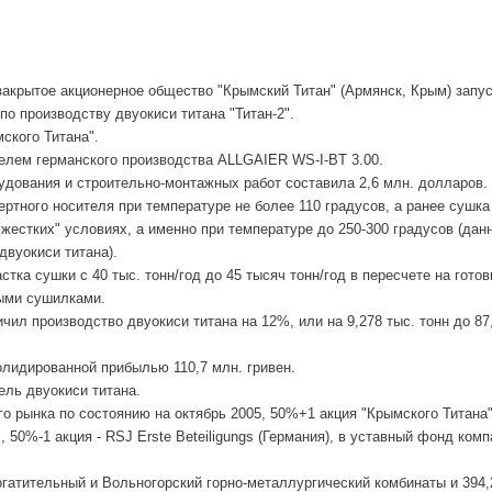
закрытое акционерное общество "Крымский Титан" (Армянск, Крым) запу
 производству двуокиси титана "Титан-2".
ского Титана".
елем германского производства ALLGAIER WS-I-BT 3.00.
удования и строительно-монтажных работ составила 2,6 млн. долларов.
ртного носителя при температуре не более 110 градусов, а ранее сушка
жестких" условиях, а именно при температуре до 250-300 градусов (дан
вуокиси титана).
тка сушки с 40 тыс. тонн/год до 45 тысяч тонн/год в пересчете на гото
ными сушилками.
чил производство двуокиси титана на 12%, или на 9,278 тыс. тонн до 87
олидированной прибылью 110,7 млн. гривен.
ель двуокиси титана.
 рынка по состоянию на октябрь 2005, 50%+1 акция "Крымского Титана
 50%-1 акция - RSJ Erste Beteiligungs (Германия), в уставный фонд ком
гатительный и Вольногорский горно-металлургический комбинаты и 394,