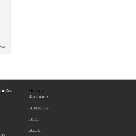
аційна
Погода
Житомир
вологість:
тиск:
вітер:
них