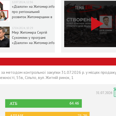
12.07.2024, 12:36
«Діалоги» на Житомир.info
про регіональний
розвиток Житомирщини в
умовах воєнного стану
17.04.2024, 10:29
Мер Житомира Сергій
Сухомлин у програмі
«Діалоги» на Житомир.info
 за методом контрольної закупки 31.07.2026 р. у місцях продажу
лежності, 55в, Сільпо, вул. Житній ринок, 1