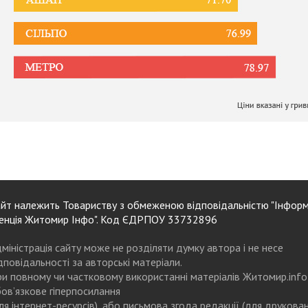
йт належить Товариству з обмеженою відповідальністю "Інформ
енція Житомир Інфо". Код ЄДРПОУ 33732896
міністрація сайту може не розділяти думку автора і не несе
дповідальності за авторські матеріали.
и повному чи частковому використанні матеріалів Житомир.info
ов’язкове гіперпосилання
ля інтернет-ресурсів), або письмова згода редакції (для друкова