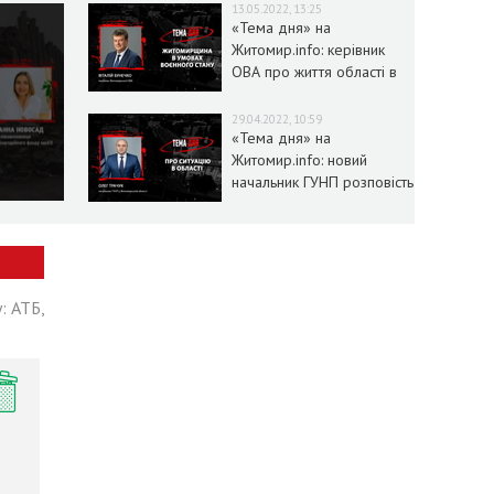
13.05.2022, 13:25
«Тема дня» на
Житомир.info: керівник
ОВА про життя області в
умовах воєнного стану
29.04.2022, 10:59
«Тема дня» на
Житомир.info: новий
начальник ГУНП розповість
про ситуацію в області
: АТБ,