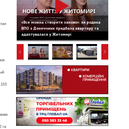
«Все можна створити заново»: як родина
стил
ВПО з Донеччини придбала квартиру та
адаптувалася у Житомирі
ное
вый
,153
"
пании
2 га