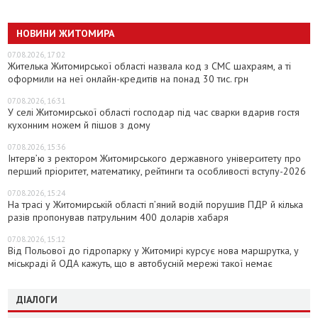
НОВИНИ ЖИТОМИРА
07.08.2026, 17:02
Жителька Житомирської області назвала код з СМС шахраям, а ті
оформили на неї онлайн-кредитів на понад 30 тис. грн
07.08.2026, 16:31
У селі Житомирської області господар під час сварки вдарив гостя
кухонним ножем й пішов з дому
07.08.2026, 15:36
Інтерв’ю з ректором Житомирського державного університету про
перший пріоритет, математику, рейтинги та особливості вступу-2026
07.08.2026, 15:24
На трасі у Житомирській області п’яний водій порушив ПДР й кілька
разів пропонував патрульним 400 доларів хабаря
07.08.2026, 15:12
Від Польової до гідропарку у Житомирі курсує нова маршрутка, у
міськраді й ОДА кажуть, що в автобусній мережі такої немає
ДІАЛОГИ