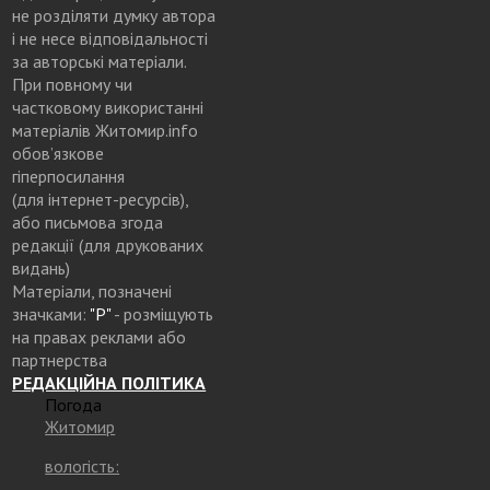
не розділяти думку автора
і не несе відповідальності
за авторські матеріали.
При повному чи
частковому використанні
матеріалів Житомир.info
обов’язкове
гіперпосилання
(для інтернет-ресурсів),
або письмова згода
редакції (для друкованих
видань)
Матеріали, позначені
значками:
"Р"
- розміщують
на правах реклами або
партнерства
РЕДАКЦІЙНА ПОЛІТИКА
Погода
Житомир
вологість: