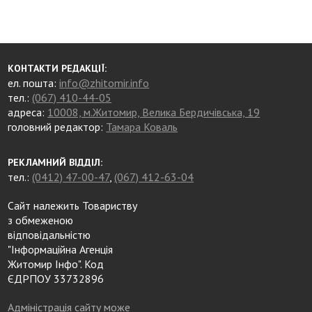
КОНТАКТИ РЕДАКЦІЇ:
ел. пошта:
info@zhitomir.info
тел.:
(067) 410-44-05
адреса:
10008, м.Житомир, Велика Бердичівська, 19
головний редактор:
Тамара Коваль
РЕКЛАМНИЙ ВІДДІЛ:
тел.:
(0412) 47-00-47
,
(067) 412-63-04
Сайт належить Товариству
з обмеженою
відповідальністю
"Інформаційна Агенція
Житомир Інфо". Код
ЄДРПОУ 33732896
Адміністрація сайту може