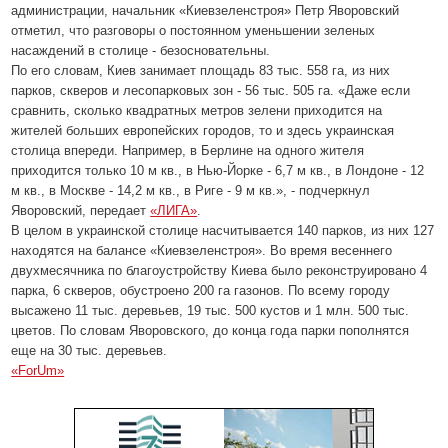
администрации, начальник «Киевзеленстроя» Петр Яворовский
отметил, что разговоры о постоянном уменьшении зеленых
насаждений в столице - безосновательны.
По его словам, Киев занимает площадь 83 тыс. 558 га, из них
парков, скверов и лесопарковых зон - 56 тыс. 505 га. «Даже если
сравнить, сколько квадратных метров зелени приходится на
жителей больших европейских городов, то и здесь украинская
столица впереди. Например, в Берлине на одного жителя
приходится только 10 м кв., в Нью-Йорке - 6,7 м кв., в Лондоне - 12
м кв., в Москве - 14,2 м кв., в Риге - 9 м кв.», - подчеркнул
Яворовский, передает
«ЛИГА»
.
В целом в украинской столице насчитывается 140 парков, из них 127
находятся на балансе «Киевзеленстроя». Во время весеннего
двухмесячника по благоустройству Киева было реконструировано 4
парка, 6 скверов, обустроено 200 га газонов. По всему городу
высажено 11 тыс. деревьев, 19 тыс. 500 кустов и 1 млн. 500 тыс.
цветов. По словам Яворовского, до конца года парки пополнятся
еще на 30 тыс. деревьев.
«ForUm»