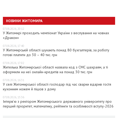
НОВИНИ ЖИТОМИРА
07.08.2026, 20:12
У Житомирі проходить чемпіонат України з веслування на човнах
«Дракон»
07.08.2026, 17:40
У Житомирській області шукають понад 80 бухгалтерів, за роботу
готові платити до 30 – 40 тис. грн
07.08.2026, 17:02
Жителька Житомирської області назвала код з СМС шахраям, а ті
оформили на неї онлайн-кредитів на понад 30 тис. грн
07.08.2026, 16:31
У селі Житомирської області господар під час сварки вдарив гостя
кухонним ножем й пішов з дому
07.08.2026, 15:36
Інтерв’ю з ректором Житомирського державного університету про
перший пріоритет, математику, рейтинги та особливості вступу-2026