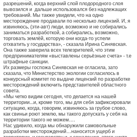
разрешений, когда верхний слой плодородного слоя
вывозился и
дальше использовался без надлежащих
требований. Мы также увидели, что на одно
месторождение продавали по несколько лицензий. И, я
извиняюсь, (эти-авт) люди, возможно и не собирались
заниматься разработкой, а собирались, возможно,
торговать землёй, которую они когда-то успели
отхватить у государства», - сказала Ирина Синявская.
Она также заверила всех телезрителей, что этим
предпринимателям «выставлены серьёзные счета» - т.е
штрафные санкции.
Их размеры госпожа Синявская не огласила, зато
сказала, что Министерство экологии согласилось в
конкурсный комитет по выдаче лицензий по разработке
месторождений включить представителей областного
совета.
«Мы четко видим сегодня, что делается на нашей
территории...и, кроме того, мы для себя зафиксировали
ситуацию, когда, говорим, извиняюсь за грубое слово,
как свиньи роют землю, мы такого допускать у себя на
территории такого не можем….
Нас удивило, когда мы обнаружили самовольные
разработки месторождений…наносится ущерб и