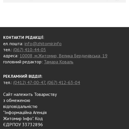
КОНТАКТИ РЕДАКЦІЇ:
ел. пошта:
info@zhitomir.info
тел.:
(067) 410-44-05
адреса:
10008, м.Житомир, Велика Бердичівська, 19
головний редактор:
Тамара Коваль
РЕКЛАМНИЙ ВІДДІЛ:
тел.:
(0412) 47-00-47
,
(067) 412-63-04
Сайт належить Товариству
з обмеженою
відповідальністю
"Інформаційна Агенція
Житомир Інфо". Код
ЄДРПОУ 33732896