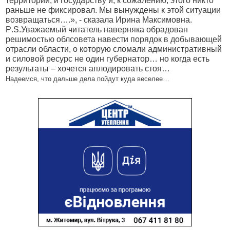
территории, и государству и, к сожалению, этого никто
раньше не фиксировал. Мы вынуждены к этой ситуации
возвращаться….», - сказала Ирина Максимовна.
P
.
S
.Уважаемый читатель наверняка обрадован
решимостью облсовета навести порядок в добывающей
отрасли области, о которую сломали административный
и силовой ресурс не один губернатор… но когда есть
результаты – хочется аплодировать стоя…
Надеемся, что дальше дела пойдут куда веселее…