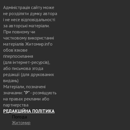
Адміністрація сайту може
не розділяти думку автора
і не несе відповідальності
за авторські матеріали.
При повному чи
частковому використанні
матеріалів Житомир.info
обов’язкове
гіперпосилання
(для інтернет-ресурсів),
або письмова згода
редакції (для друкованих
видань)
Матеріали, позначені
значками:
"Р"
- розміщують
на правах реклами або
партнерства
РЕДАКЦІЙНА ПОЛІТИКА
Погода
Житомир