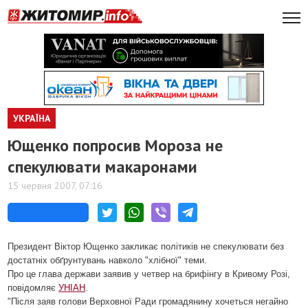
УКРАЇНА
Ющенко попросив Мороза не
спекулювати макаронами
15 червня 2007, 07:16
Президент Віктор Ющенко закликає політиків не спекулювати без
достатніх обґрунтувань навколо "хлібної" теми.
Про це глава держави заявив у четвер на брифінгу в Кривому Розі,
повідомляє
УНІАН
.
"Після заяв голови Верховної Ради громадянину хочеться негайно