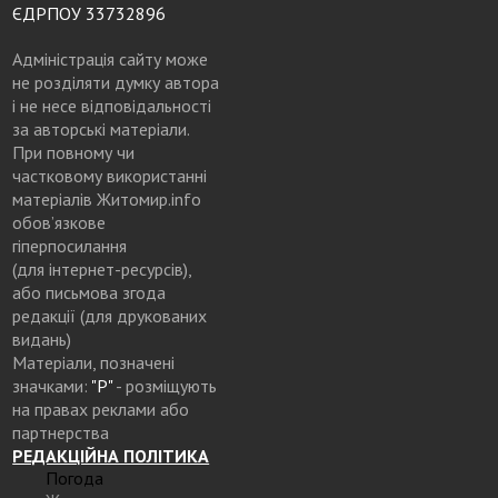
ЄДРПОУ 33732896
Адміністрація сайту може
не розділяти думку автора
і не несе відповідальності
за авторські матеріали.
При повному чи
частковому використанні
матеріалів Житомир.info
обов’язкове
гіперпосилання
(для інтернет-ресурсів),
або письмова згода
редакції (для друкованих
видань)
Матеріали, позначені
значками:
"Р"
- розміщують
на правах реклами або
партнерства
РЕДАКЦІЙНА ПОЛІТИКА
Погода