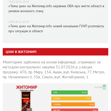
13.05.2022, 13:25
«Тема дня» на Житомир.info: керівник ОВА про життя області в
умовах воєнного стану
29.04.2022, 10:59
«Тема дня» на Житомир.info: новий начальник ГУНП розповість
про ситуацію в області
ЦІНИ В ЖИТОМИРІ
Моніторинг здійснено на основі інформації, отриманої за
методом контрольної закупки 31.07.2026 р. у місцях
продажу: АТБ, пр. Миру, 15А, Ашан, вул. Київська, 77, Метро,
пр. Незалежності, 55в, Сільпо, вул. Житній ринок, 1