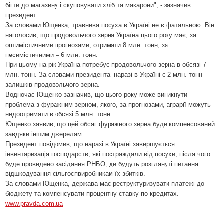
бігти до магазину і скуповувати хліб та макарони", - зазначив
президент.
За словами Ющенка, травнева посуха в Україні не є фатальною. Він
наголосив, що продовольчого зерна Україна цього року має, за
оптимістичними прогнозами, отримати 8 млн. тонн, за
песимістичними – 6 млн. тонн.
При цьому на рік Україна потребує продовольчого зерна в обсязі 7
млн. тонн. За словами президента, наразі в Україні є 2 млн. тонн
залишків продовольчого зерна.
Водночас Ющенко зазначив, що цього року може виникнути
проблема з фуражним зерном, якого, за прогнозами, аграрії можуть
недоотримати в обсязі 5 млн. тонн.
Ющенко заявив, що цей обсяг фуражного зерна буде компенсований
завдяки іншим джерелам.
Президент повідомив, що наразі в Україні завершується
інвентаризація господарств, які постраждали від посухи, після чого
буде проведено засідання РНБО, де будуть розглянуті питання
відшкодування сільгоспвиробникам їх збитків.
За словами Ющенка, держава має реструктуризувати платежі до
бюджету та компенсувати процентну ставку по кредитах.
www.pravda.com.ua