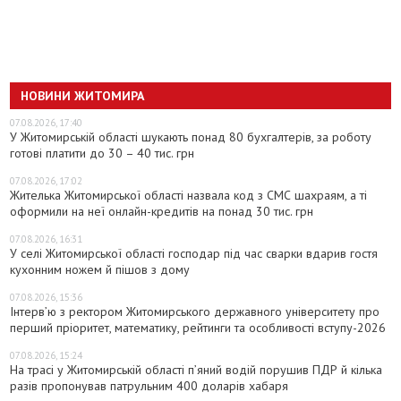
НОВИНИ ЖИТОМИРА
07.08.2026, 17:40
У Житомирській області шукають понад 80 бухгалтерів, за роботу
готові платити до 30 – 40 тис. грн
07.08.2026, 17:02
Жителька Житомирської області назвала код з СМС шахраям, а ті
оформили на неї онлайн-кредитів на понад 30 тис. грн
07.08.2026, 16:31
У селі Житомирської області господар під час сварки вдарив гостя
кухонним ножем й пішов з дому
07.08.2026, 15:36
Інтерв’ю з ректором Житомирського державного університету про
перший пріоритет, математику, рейтинги та особливості вступу-2026
07.08.2026, 15:24
На трасі у Житомирській області п’яний водій порушив ПДР й кілька
разів пропонував патрульним 400 доларів хабаря