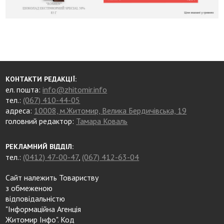
КОНТАКТИ РЕДАКЦІЇ:
ел. пошта:
info@zhitomir.info
тел.:
(067) 410-44-05
адреса:
10008, м.Житомир, Велика Бердичівська, 19
головний редактор:
Тамара Коваль
РЕКЛАМНИЙ ВІДДІЛ:
тел.:
(0412) 47-00-47
,
(067) 412-63-04
Сайт належить Товариству
з обмеженою
відповідальністю
"Інформаційна Агенція
Житомир Інфо". Код