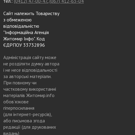
тел.:
(0412) 47-00-47
,
(067) 412-63-04
Сайт належить Товариству
з обмеженою
відповідальністю
"Інформаційна Агенція
Житомир Інфо". Код
ЄДРПОУ 33732896
Адміністрація сайту може
не розділяти думку автора
і не несе відповідальності
за авторські матеріали.
При повному чи
частковому використанні
матеріалів Житомир.info
обов’язкове
гіперпосилання
(для інтернет-ресурсів),
або письмова згода
редакції (для друкованих
видань)