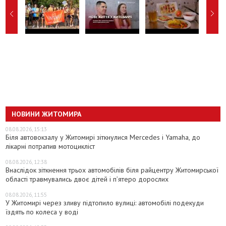
НОВИНИ ЖИТОМИРА
08.08.2026, 15:13
Біля автовокзалу у Житомирі зіткнулися Mercedes і Yamaha, до
лікарні потрапив мотоцикліст
08.08.2026, 12:38
Внаслідок зіткнення трьох автомобілів біля райцентру Житомирської
області травмувались двоє дітей і пʼятеро дорослих
08.08.2026, 11:55
У Житомирі через зливу підтопило вулиці: автомобілі подекуди
їздять по колеса у воді