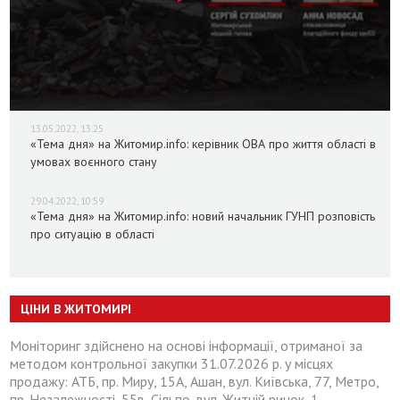
13.05.2022, 13:25
«Тема дня» на Житомир.info: керівник ОВА про життя області в
умовах воєнного стану
29.04.2022, 10:59
«Тема дня» на Житомир.info: новий начальник ГУНП розповість
про ситуацію в області
ЦІНИ В ЖИТОМИРІ
Моніторинг здійснено на основі інформації, отриманої за
методом контрольної закупки 31.07.2026 р. у місцях
продажу: АТБ, пр. Миру, 15А, Ашан, вул. Київська, 77, Метро,
пр. Незалежності, 55в, Сільпо, вул. Житній ринок, 1