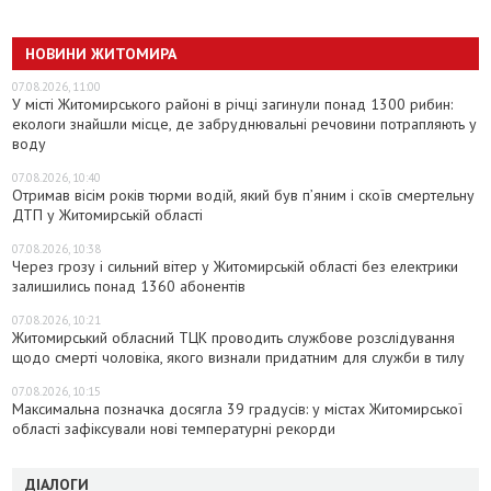
НОВИНИ ЖИТОМИРА
07.08.2026, 11:00
У місті Житомирського районі в річці загинули понад 1300 рибин:
екологи знайшли місце, де забруднювальні речовини потрапляють у
воду
07.08.2026, 10:40
Отримав вісім років тюрми водій, який був п’яним і скоїв смертельну
ДТП у Житомирській області
07.08.2026, 10:38
Через грозу і сильний вітер у Житомирській області без електрики
залишились понад 1360 абонентів
07.08.2026, 10:21
Житомирський обласний ТЦК проводить службове розслідування
щодо смерті чоловіка, якого визнали придатним для служби в тилу
07.08.2026, 10:15
Максимальна позначка досягла 39 градусів: у містах Житомирської
області зафіксували нові температурні рекорди
ДІАЛОГИ