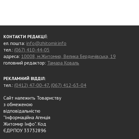
КОНТАКТИ РЕДАКЦІЇ:
ел. пошта:
info@zhitomir.info
тел.:
(067) 410-44-05
адреса:
10008, м.Житомир, Велика Бердичівська, 19
головний редактор:
Тамара Коваль
РЕКЛАМНИЙ ВІДДІЛ:
тел.:
(0412) 47-00-47
,
(067) 412-63-04
Сайт належить Товариству
з обмеженою
відповідальністю
"Інформаційна Агенція
Житомир Інфо". Код
ЄДРПОУ 33732896