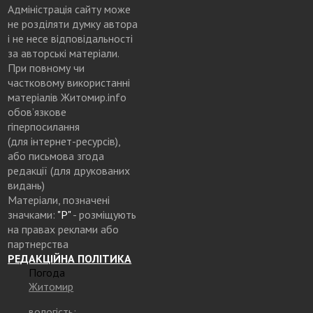
Адміністрація сайту може
не розділяти думку автора
і не несе відповідальності
за авторські матеріали.
При повному чи
частковому використанні
матеріалів Житомир.info
обов’язкове
гіперпосилання
(для інтернет-ресурсів),
або письмова згода
редакції (для друкованих
видань)
Матеріали, позначені
значками:
"Р"
- розміщують
на правах реклами або
партнерства
РЕДАКЦІЙНА ПОЛІТИКА
Погода
Житомир
вологість: