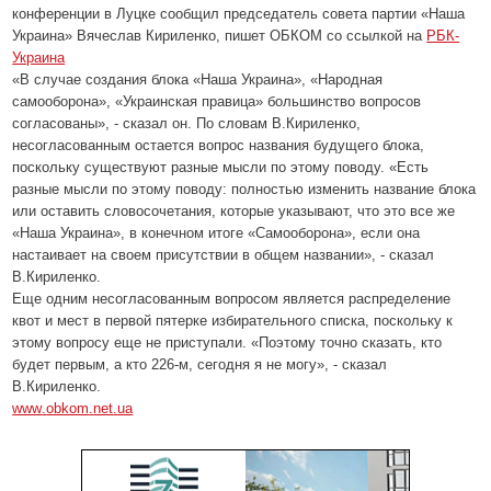
конференции в Луцке сообщил председатель совета партии «Наша
Украина» Вячеслав Кириленко, пишет ОБКОМ со ссылкой на
РБК-
Украина
«В случае создания блока «Наша Украина», «Народная
самооборона», «Украинская правица» большинство вопросов
согласованы», - сказал он. По словам В.Кириленко,
несогласованным остается вопрос названия будущего блока,
поскольку существуют разные мысли по этому поводу. «Есть
разные мысли по этому поводу: полностью изменить название блока
или оставить словосочетания, которые указывают, что это все же
«Наша Украина», в конечном итоге «Самооборона», если она
настаивает на своем присутствии в общем названии», - сказал
В.Кириленко.
Еще одним несогласованным вопросом является распределение
квот и мест в первой пятерке избирательного списка, поскольку к
этому вопросу еще не приступали. «Поэтому точно сказать, кто
будет первым, а кто 226-м, сегодня я не могу», - сказал
В.Кириленко.
www
.
obkom
.
net
.
ua