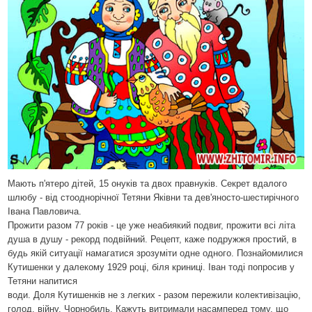
Мають п'ятеро дітей, 15 онуків та двох правнуків. Секрет вдалого
шлюбу -
від стооднорічної Тетяни Яківни та дев'яносто-шестирічного
Івана Павловича.
Прожити разом 77 років - це уже неабиякий подвиг, прожити всі літа
душа в
душу - рекорд подвійний. Рецепт, каже подружжя простий, в
будь якій
ситуації намагатися зрозуміти одне одного. Познайомилися
К
у
тишенки у
далекому 1929 році, біля криниці. Іван тоді попросив у
Тетяни напитися
води. Доля Кутишенків не з легких - разом пережили колективізацію,
голод,
війну, Чорнобиль. Кажуть витримали насамперед тому, що