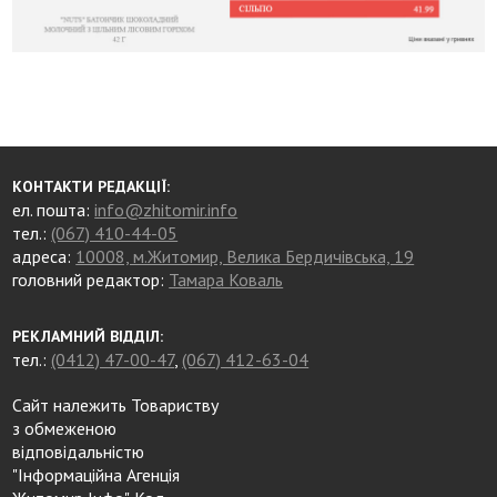
КОНТАКТИ РЕДАКЦІЇ:
ел. пошта:
info@zhitomir.info
тел.:
(067) 410-44-05
адреса:
10008, м.Житомир, Велика Бердичівська, 19
головний редактор:
Тамара Коваль
РЕКЛАМНИЙ ВІДДІЛ:
тел.:
(0412) 47-00-47
,
(067) 412-63-04
Сайт належить Товариству
з обмеженою
відповідальністю
"Інформаційна Агенція