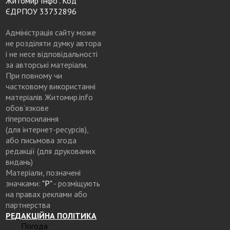
Житомир Інфо". Код
ЄДРПОУ 33732896
Адміністрація сайту може
не розділяти думку автора
і не несе відповідальності
за авторські матеріали.
При повному чи
частковому використанні
матеріалів Житомир.info
обов’язкове
гіперпосилання
(для інтернет-ресурсів),
або письмова згода
редакції (для друкованих
видань)
Матеріали, позначені
значками:
"Р"
- розміщують
на правах реклами або
партнерства
РЕДАКЦІЙНА ПОЛІТИКА
Погода