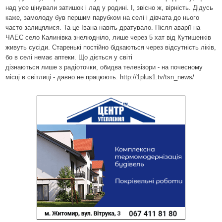
над усе цінували
затишок і лад у родині. І, звісно ж, вірність. Дідусь
каже, замолоду був
першим парубком на селі і дівчата до нього
часто залицялися. Та це Івана навіть дратувало. Після аварії на
ЧАЕС село Калинівка знелюдніло, лише через 5 хат від Кутишенків
живуть сусіди. Старенькі постійно бідкаються
через відсутність ліків,
бо в селі немає аптеки. Що діється у світі
дізнаються лише з радіоточки, обидва телевізори - на почесному
місці в
світлиці - давно не працюють. http://1plus1.tv/tsn_news/