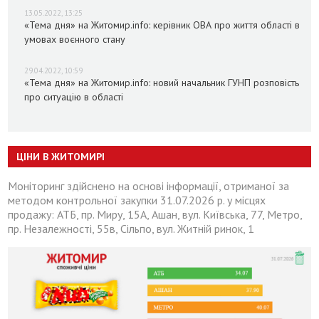
13.05.2022, 13:25
«Тема дня» на Житомир.info: керівник ОВА про життя області в
умовах воєнного стану
29.04.2022, 10:59
«Тема дня» на Житомир.info: новий начальник ГУНП розповість
про ситуацію в області
ЦІНИ В ЖИТОМИРІ
Моніторинг здійснено на основі інформації, отриманої за
методом контрольної закупки 31.07.2026 р. у місцях
продажу: АТБ, пр. Миру, 15А, Ашан, вул. Київська, 77, Метро,
пр. Незалежності, 55в, Сільпо, вул. Житній ринок, 1