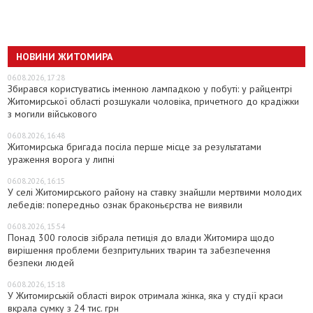
НОВИНИ ЖИТОМИРА
06.08.2026, 17:28
Збирався користуватись іменною лампадкою у побуті: у райцентрі
Житомирської області розшукали чоловіка, причетного до крадіжки
з могили військового
06.08.2026, 16:48
Житомирська бригада посіла перше місце за результатами
ураження ворога у липні
06.08.2026, 16:15
У селі Житомирського району на ставку знайшли мертвими молодих
лебедів: попередньо ознак браконьєрства не виявили
06.08.2026, 15:54
Понад 300 голосів зібрала петиція до влади Житомира щодо
вирішення проблеми безпритульних тварин та забезпечення
безпеки людей
06.08.2026, 15:18
У Житомирській області вирок отримала жінка, яка у студії краси
вкрала сумку з 24 тис. грн