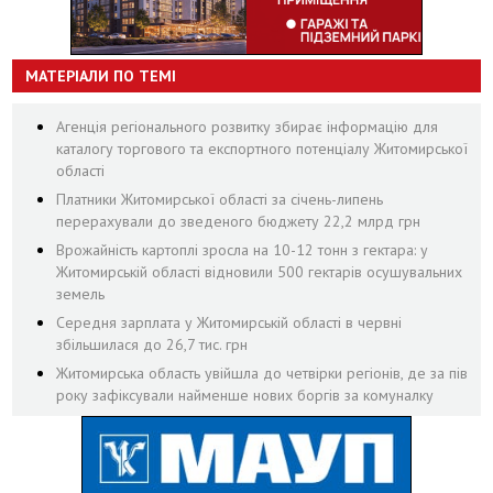
МАТЕРІАЛИ ПО ТЕМІ
Агенція регіонального розвитку збирає інформацію для
каталогу торгового та експортного потенціалу Житомирської
області
Платники Житомирської області за січень-липень
перерахували до зведеного бюджету 22,2 млрд грн
Врожайність картоплі зросла на 10-12 тонн з гектара: у
Житомирській області відновили 500 гектарів осушувальних
земель
Середня зарплата у Житомирській області в червні
збільшилася до 26,7 тис. грн
Житомирська область увійшла до четвірки регіонів, де за пів
року зафіксували найменше нових боргів за комуналку