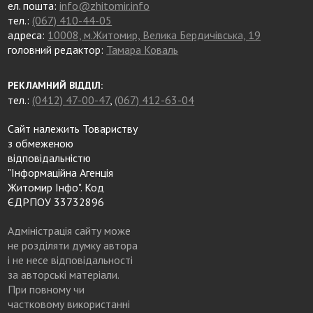
ел. пошта:
info@zhitomir.info
тел.:
(067) 410-44-05
адреса:
10008, м.Житомир, Велика Бердичівська, 19
головний редактор:
Тамара Коваль
РЕКЛАМНИЙ ВІДДІЛ:
тел.:
(0412) 47-00-47
,
(067) 412-63-04
Сайт належить Товариству
з обмеженою
відповідальністю
"Інформаційна Агенція
Житомир Інфо". Код
ЄДРПОУ 33732896
Адміністрація сайту може
не розділяти думку автора
і не несе відповідальності
за авторські матеріали.
При повному чи
частковому використанні