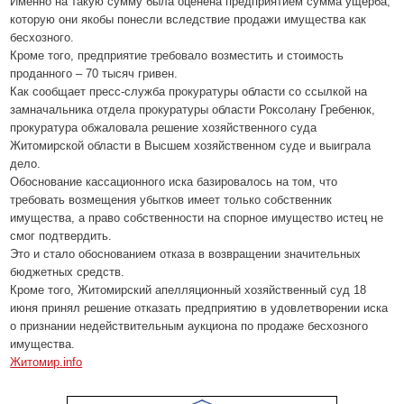
Именно на такую сумму была оценена предприятием сумма ущерба,
которую они якобы понесли вследствие продажи имущества как
бесхозного.
Кроме того, предприятие требовало возместить и стоимость
проданного – 70 тысяч гривен.
Как сообщает пресс-служба прокуратуры области со ссылкой на
замначальника отдела прокуратуры области Роксолану Гребенюк,
прокуратура обжаловала решение хозяйственного суда
Житомирской области в Высшем хозяйственном суде и выиграла
дело.
Обоснование кассационного иска базировалось на том, что
требовать возмещения убытков имеет только собственник
имущества, а право собственности на спорное имущество истец не
смог подтвердить.
Это и стало обоснованием отказа в возвращении значительных
бюджетных средств.
Кроме того, Житомирский апелляционный хозяйственный суд 18
июня принял решение отказать предприятию в удовлетворении иска
о признании недействительным аукциона по продаже бесхозного
имущества.
Житомир
.info