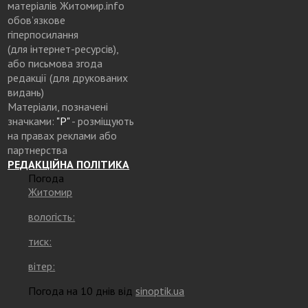
матеріалів Житомир.info
обов’язкове
гіперпосилання
(для інтернет-ресурсів),
або письмова згода
редакції (для друкованих
видань)
Матеріали, позначені
значками:
"Р"
- розміщують
на правах реклами або
партнерства
РЕДАКЦІЙНА ПОЛІТИКА
Погода
Житомир
вологість:
тиск:
вітер:
Погода на 10 днів від
sinoptik.ua