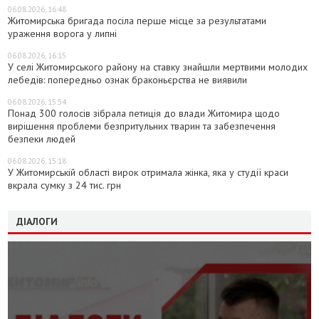
06.08.2026, 16:48
Житомирська бригада посіла перше місце за результатами
ураження ворога у липні
06.08.2026, 16:15
У селі Житомирського району на ставку знайшли мертвими молодих
лебедів: попередньо ознак браконьєрства не виявили
06.08.2026, 15:54
Понад 300 голосів зібрала петиція до влади Житомира щодо
вирішення проблеми безпритульних тварин та забезпечення
безпеки людей
06.08.2026, 15:18
У Житомирській області вирок отримала жінка, яка у студії краси
вкрала сумку з 24 тис. грн
ДІАЛОГИ