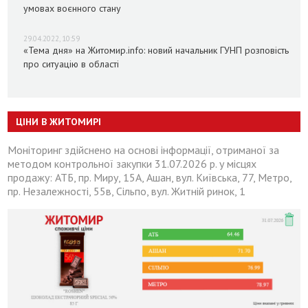
умовах воєнного стану
29.04.2022, 10:59
«Тема дня» на Житомир.info: новий начальник ГУНП розповість
про ситуацію в області
ЦІНИ В ЖИТОМИРІ
Моніторинг здійснено на основі інформації, отриманої за
методом контрольної закупки 31.07.2026 р. у місцях
продажу: АТБ, пр. Миру, 15А, Ашан, вул. Київська, 77, Метро,
пр. Незалежності, 55в, Сільпо, вул. Житній ринок, 1