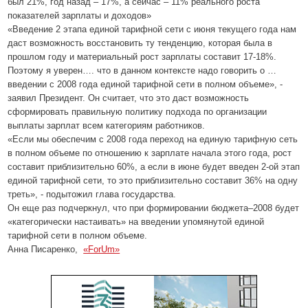
был 21%, год назад – 17%, а сейчас – 11% реального роста
показателей зарплаты и доходов»
«Введение 2 этапа единой тарифной сети с июня текущего года нам
даст возможность восстановить ту тенденцию, которая была в
прошлом году и материальный рост зарплаты составит 17-18%.
Поэтому я уверен…. что в данном контексте надо говорить о …
введении с 2008 года единой тарифной сети в полном объеме», -
заявил Президент. Он считает, что это даст возможность
сформировать правильную политику подхода по организации
выплаты зарплат всем категориям работников.
«Если мы обеспечим с 2008 года переход на единую тарифную сеть
в полном объеме по отношению к зарплате начала этого года, рост
составит приблизительно 60%, а если в июне будет введен 2-ой этап
единой тарифной сети, то это приблизительно составит 36% на одну
треть», - подытожил глава государства.
Он еще раз подчеркнул, что при формировании бюджета–2008 будет
«категорически настаивать» на введении упомянутой единой
тарифной сети в полном объеме.
Анна Писаренко,
«ForUm»