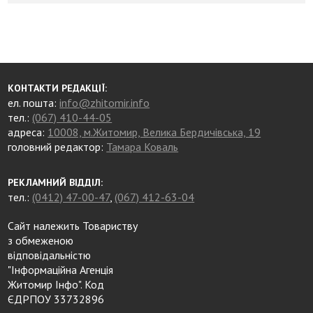
КОНТАКТИ РЕДАКЦІЇ:
ел. пошта:
info@zhitomir.info
тел.:
(067) 410-44-05
адреса:
10008, м.Житомир, Велика Бердичівська, 19
головний редактор:
Тамара Коваль
РЕКЛАМНИЙ ВІДДІЛ:
тел.:
(0412) 47-00-47
,
(067) 412-63-04
Сайт належить Товариству
з обмеженою
відповідальністю
"Інформаційна Агенція
Житомир Інфо". Код
ЄДРПОУ 33732896