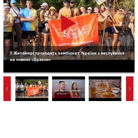
У Житомирі проходить чемпіонат України з веслування
на човнах «Дракон»