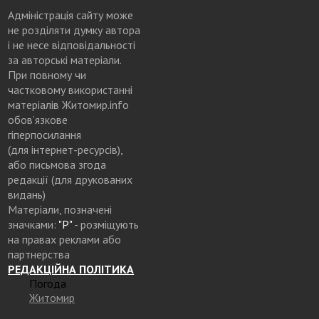
Адміністрація сайту може
не розділяти думку автора
і не несе відповідальності
за авторські матеріали.
При повному чи
частковому використанні
матеріалів Житомир.info
обов’язкове
гіперпосилання
(для інтернет-ресурсів),
або письмова згода
редакції (для друкованих
видань)
Матеріали, позначені
значками:
"Р"
- розміщують
на правах реклами або
партнерства
РЕДАКЦІЙНА ПОЛІТИКА
Погода
Житомир