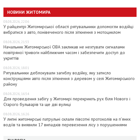
НОВИНИ ЖИТОМИРА
08.08.2026, 22:06
У райцентрі Житомирської області рятувальники допомогли водійці
вибратися з авто, понівеченого після зіткнення з мотоциклом
08.08.2026, 21:53
Начальник Житомирської ОВА закликав не нехтувати сигналами
повітряної тривоги найближчим часом і забезпечити доступ до
укриттів
08.08.2026, 18:01
Рятувальники деблокували загиблу водійку, яку затисло
конструкціями авто після зіткнення з деревом у селі Житомирського
району
08.08.2026, 16:54
Для проведення забігу у Житомирі перекриють рух біля Нового і
Старого бульварів та ще дві вулиці
08.08.2026, 16:26
У липні житомирські патрульні склали півсотні протоколів на пʼяних
водіїв та виявили 17 випадків перевезення лісу з порушеннями